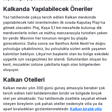
Kalkanda Yapılabilecek Öneriler
Yaz tatillerinde çokça tercih edilen Kalkan mevkiinde
yapılabilecek tatil önerilerinden ilk sırada Kaputaş Plajı’na
gitmek olacaktır. Plaj, Kaşa 5,1 km mesafede bulunup dik
merdivenlerle inilen ve müthiş manzarasıyla turistleri çeken
bir yerdir. Mavinin her tonunun rengini bu plajda
göreceksiniz. Daha sonra ise Xanthos Antik Kenti’ne doğru
yolculuğa çıkabilirsiniz, bu yolculukta sizleri antik yaşamın
kalıntıları bekliyor. Likya’nın başkenti olan bu bölge eskideki
uygarlık için vazgeçilmez bir alandı. Sütunlardan oluşan bu
kent, mozaikler üstüne çakıllarla kaplı olan bölgelerden
oluşuyor.
Kalkan Otelleri
Kalkan mevkii yılın 300 günü güneş almasıyla beraber çok
tercih edilen tatil beldelerinden biridir ve bölgede birçok
otel yer almaktadır. Yaz tatillerinde özellikle seyahat etmek
isteyen bireylerin çok pahalı oteller nedeniyle villa ya da
apart kiraladıkları gözlemlenmektedir.
Kalkan kiralık villa