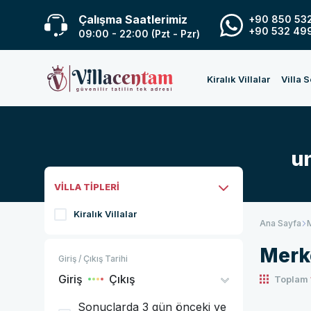
Çalışma Saatlerimiz
+90 850 532
+90 532 499
09:00 - 22:00 (Pzt - Pzr)
Kiralık Villalar
Villa 
un
VİLLA TİPLERİ
Kiralık Villalar
Ana Sayfa
Merk
Giriş / Çıkış Tarihi
Giriş
Çıkış
Toplam
Sonuçlarda 3 gün önceki ve