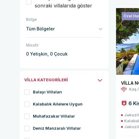
sonraki villalarıda göster
Özel Hav
Bölge
Tüm Bölgeler
Misafir
0 Yetişkin,
0 Çocuk
VİLLA KATEGORİLERİ
VİLLA 
Kaş 
Balayı Villaları
6 Ki
Kalabalık Ailelere Uygun
Jakuzil
Muhafazakar Villalar
Kalabal
Jakuzili
Deniz Manzaralı Villalar