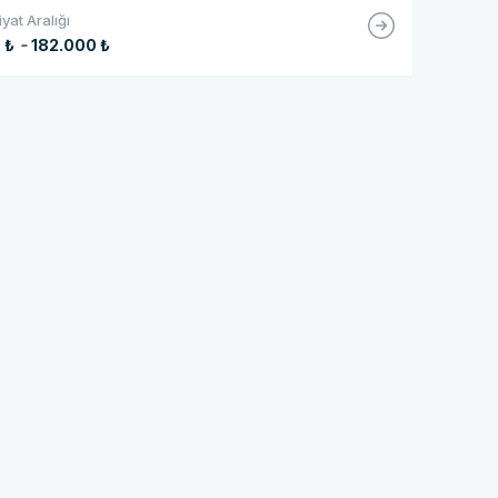
iyat Aralığı
-
 ₺
182.000 ₺