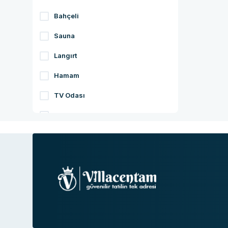
Bahçeli
Sauna
Langırt
Hamam
TV Odası
Jakuzili
Çocuk Oyun Alanı
Deniz Manzaralı
Ultra Lüks
Kapalı Havuz
Denize Yakın