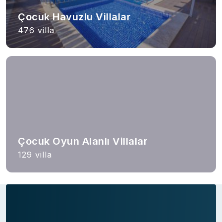
Çocuk Havuzlu Villalar
476 villa
Çocuk Oyun Alanlı Villalar
129 villa