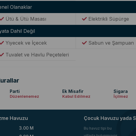
enel Olanaklar
Ütü & Ütü Masası
Elektrikli Süpürge
yata Dahil Değil
Yiyecek ve İçecek
Sabun ve Şampuan
Tuvalet ve Havlu Peçeteleri
urallar
Parti
Ek Misafir
Sigara
Düzenlenemez
Kabul Edilmez
İçilmez
zme Havuzu
Çocuk Havuzu yada S
3.00 M
Bu havuz tipi bu
villada bulunmuyor.