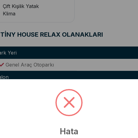
Çift Kişilik Yatak
Klima
TİNY HOUSE RELAX OLANAKLARI
rk Yeri
Genel Araç Otoparkı
alon
Lüks Oturma Grubu
Klima
WC(Ortak Kullanım)
utfak
Modern Amerikan Mutfak
Ocak
Hata
Buzdolabı
Elektrikli Su Isıtıcısı(