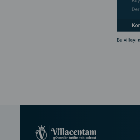
Boy
Der
Ko
Bu villayı