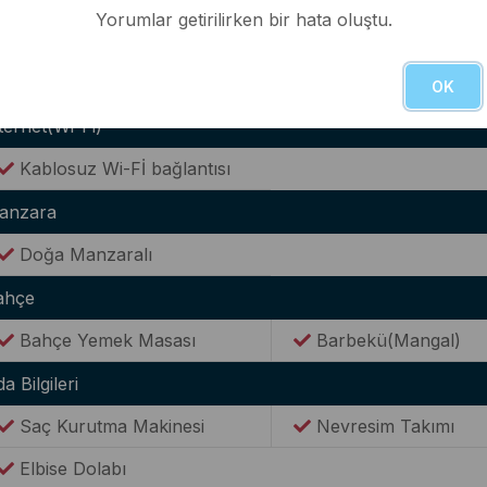
Yorumlar getirilirken bir hata oluştu.
Tencere & Tava Takımları
Yemek Takımı
Kaşık & Çatal Seti
OK
ternet(Wi-Fi)
Kablosuz Wi-Fİ bağlantısı
anzara
Doğa Manzaralı
ahçe
Bahçe Yemek Masası
Barbekü(Mangal)
a Bilgileri
Saç Kurutma Makinesi
Nevresim Takımı
Elbise Dolabı