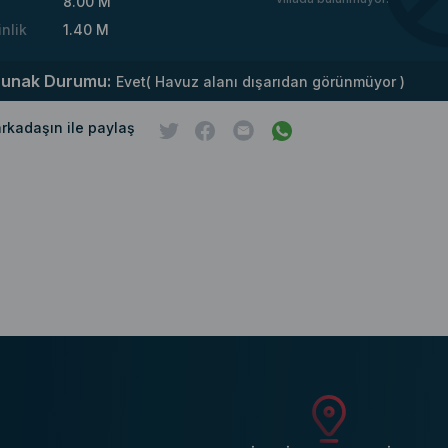
8.00 M
inlik
1.40 M
runak Durumu:
Evet( Havuz alanı dışarıdan görünmüyor )
 arkadaşın ile paylaş