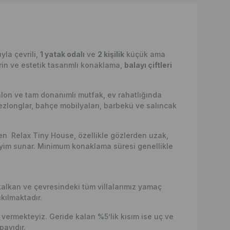
la çevrili,
1 yatak odalı
ve
2 kişilik
küçük ama
irin ve estetik tasarımlı konaklama,
balayı çiftleri
lon ve tam donanımlı mutfak, ev rahatlığında
şezlonglar, bahçe mobilyaları, barbekü ve salıncak
en Relax Tiny House, özellikle gözlerden uzak,
eyim sunar. Minimum konaklama süresi genellikle
kalkan ve çevresindeki tüm villalarımız yamaç
kılmaktadır.
ermekteyiz. Geride kalan %5’lik kısım ise uç ve
ayıdır.