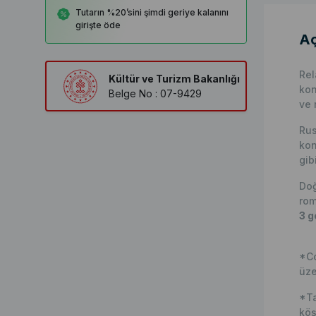
Tutarın %20’sini şimdi geriye kalanını
girişte öde
Aç
Rel
Kültür ve Turizm Bakanlığı
kon
Belge No : 07-9429
ve 
Rus
kon
gib
Doğ
rom
3 g
*Co
üze
*Ta
köş