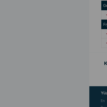
G
Fi
K
Yü
En