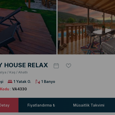
Y HOUSE RELAX
lya / Kaş / Ahatlı
şi
1 Yatak O.
1 Banyo
a Kodu
:
VA4330
 Detay
Fiyatlandırma ₺
Müsaitlik Takvimi