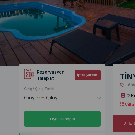
Rezervasyon
TİN
İptal Şartları
Talep Et
Anta
Giriş / Çıkış Tarihi
2 Ki
Giriş
Çıkış
Vill
Fiyat Hesapla
Villa