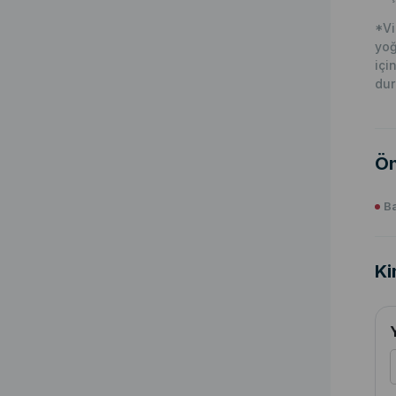
*Vi
yoğ
içi
dur
Ön
Ba
Ki