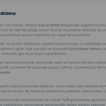
ıklama
ax Tiny House, Antalya
Kaş’ın Ahatlı
bölgesinde doğanın huzuruy
forlu bir tatil kaçamağı sunan özel bir tiny house villasıdır. Bu ş
romantik tatil arayan misafirler için ideal bir seçenektir.
tik ve modern detayların uyumla harmanlandığı iç mekândaki sa
aklama sağlar. Açık havada ise korunaklı
özel yüzme havuzu
, 
i alanlarda gün boyu keyif yapabilirsiniz.
a manzaralı konumu sayesinde sakin ve huzurlu bir tatil vaded
antik ve samimi bir kaçamak arayan çiftlere unutulmaz bir den
ecedir
.
ğrafi yapısı bakımında dağlık bir alana sahip olan bölgemizde 
rine kuruludur. Bu nedenle villalarımıza giderken yokuş yukarı çı
m korunaklı villalarımızda her zaman %95 görünmeme garantisi v
e noktalarının görünmeme durumundan dolayı sizlerin sakınma p