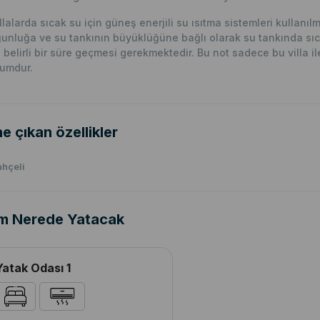
llalarda sıcak su için güneş enerjili su ısıtma sistemleri kullanı
unluğa ve su tankının büyüklüğüne bağlı olarak su tankında sıc
n belirli bir süre geçmesi gerekmektedir. Bu not sadece bu villa ile i
umdur.
e çıkan özellikler
hçeli
m Nerede Yatacak
Yatak Odası 1