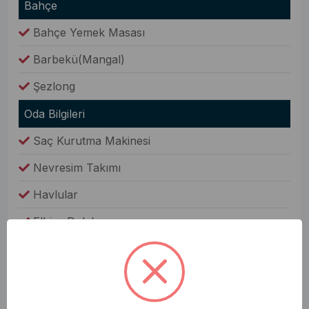
Bahçe
Bahçe Yemek Masası
Barbekü(Mangal)
Şezlong
Oda Bilgileri
Saç Kurutma Makinesi
Nevresim Takımı
Havlular
Elbise Dolabı
Genel Olanaklar
Ütü & Ütü Masası
Elektrikli Süpürge