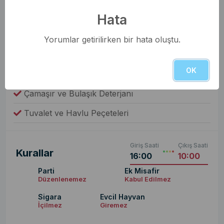
Çamaşır Makinesi
Hata
Fiyata Dahil Değil
Yorumlar getirilirken bir hata oluştu.
Yiyecek ve İçecek
OK
Sabun ve Şampuan
Çamaşır ve Bulaşık Deterjanı
Tuvalet ve Havlu Peçeteleri
Giriş Saati
Çıkış Saati
Kurallar
16:00
10:00
Parti
Ek Misafir
Düzenlenemez
Kabul Edilmez
Sigara
Evcil Hayvan
İçilmez
Giremez