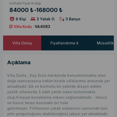
Haftalık Fiyat Aralığı
84000 ₺
-
168000 ₺
6 Kişi
3 Yatak O.
3 Banyo
Villa Kodu
:
VA4083
Villa Detay
Fiyatlandırma ₺
Müsaitlik 
Açıklama
Villa Darlis , Kaş Sısla mevkiinde konumlanmakta olan
doğa manzarasına hakim kiralık villalarımız arasında yer
almaktadır. Şık ve konforlu bir şekilde dizayn edilen
yazlık villamızda 3 adet yatak odası bulunmakta
olup,6 kişiye konaklama imkanı sağlamaktadır. . Havuz
ve havuz terası korunaklı bir hale
getirilmiştir. YVillamızın yatak odalarının içerisinde tüm
yılın yorgunluğunu atabileceğiniz jakuzi yer almaktadır