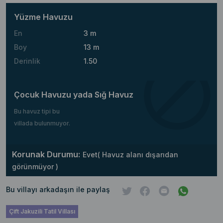
Yüzme Havuzu
En
3 m
Boy
13 m
Derinlik
1.50
Çocuk Havuzu yada Sığ Havuz
Bu havuz tipi bu
villada bulunmuyor.
Korunak Durumu:
Evet( Havuz alanı dışarıdan
görünmüyor )
Bu villayı arkadaşın ile paylaş
Çift Jakuzili Tatil Villası