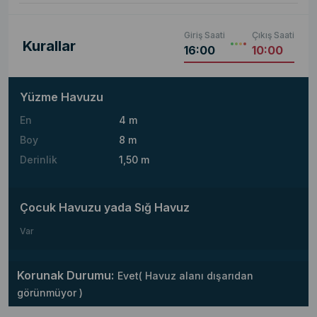
Giriş Saati
Çıkış Saati
Kurallar
16:00
10:00
Yüzme Havuzu
En
4 m
Boy
8 m
Derinlik
1,50 m
Çocuk Havuzu yada Sığ Havuz
Var
Korunak Durumu:
Evet( Havuz alanı dışarıdan
görünmüyor )