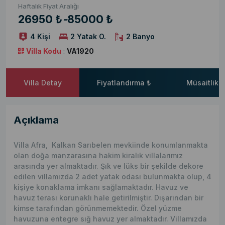
Haftalık Fiyat Aralığı
26950 ₺
-
85000 ₺
4 Kişi
2 Yatak O.
2 Banyo
Villa Kodu
:
VA1920
Villa Detay
Fiyatlandırma ₺
Müsaitlik 
Açıklama
Villa Afra, Kalkan Sarıbelen mevkiinde konumlanmakta
olan doğa manzarasına hakim kiralık villalarımız
arasında yer almaktadır. Şık ve lüks bir şekilde dekore
edilen villamızda 2 adet yatak odası bulunmakta olup, 4
kişiye konaklama imkanı sağlamaktadır. Havuz ve
havuz terası korunaklı hale getirilmiştir. Dışarından bir
kimse tarafından görünmemektedir. Özel yüzme
havuzuna entegre sığ havuz yer almaktadır. Villamızda