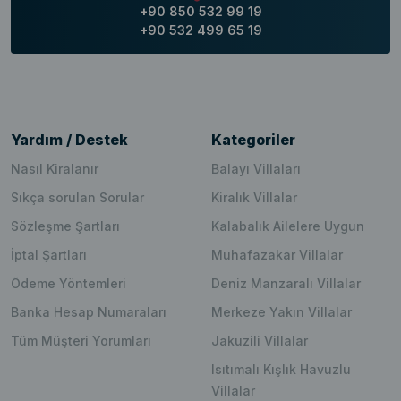
+90 850 532 99 19
+90 532 499 65 19
Yardım / Destek
Kategoriler
Nasıl Kiralanır
Balayı Villaları
Sıkça sorulan Sorular
Kiralık Villalar
Sözleşme Şartları
Kalabalık Ailelere Uygun
İptal Şartları
Muhafazakar Villalar
Ödeme Yöntemleri
Deniz Manzaralı Villalar
Banka Hesap Numaraları
Merkeze Yakın Villalar
Tüm Müşteri Yorumları
Jakuzili Villalar
Isıtımalı Kışlık Havuzlu
Villalar