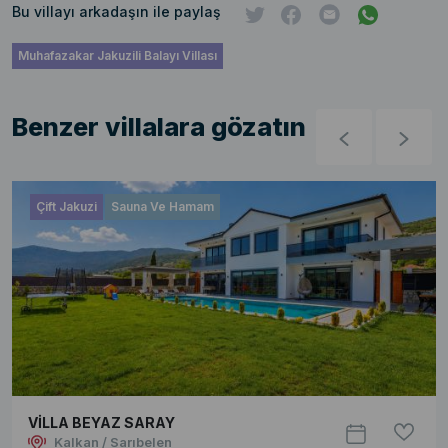
Bu villayı arkadaşın ile paylaş
Muhafazakar Jakuzili Balayı Villası
Benzer villalara gözatın
Çift Jakuzi
Sauna Ve Hamam
VİLLA BEYAZ SARAY
Kalkan / Sarıbelen