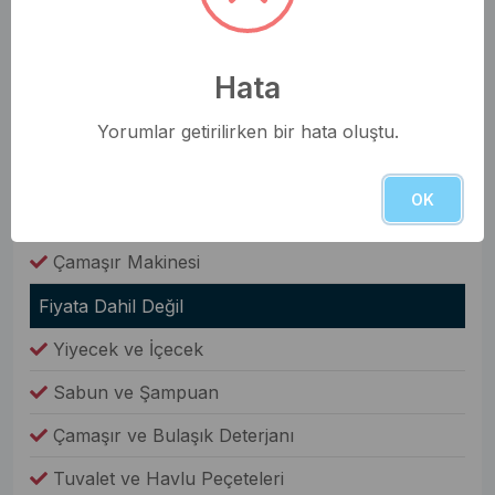
Nevresim Takımı
Havlular
Hata
Elbise Dolabı
Yorumlar getirilirken bir hata oluştu.
Genel Olanaklar
Ütü & Ütü Masası
OK
Elektrikli Süpürge
Çamaşır Makinesi
Fiyata Dahil Değil
Yiyecek ve İçecek
Sabun ve Şampuan
Çamaşır ve Bulaşık Deterjanı
Tuvalet ve Havlu Peçeteleri