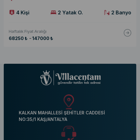
4 Kişi
2 Yatak O.
2 Banyo
Haftalık Fiyat Aralığı
-
68250 ₺
147000 ₺
KALKAN MAHALLESİ ŞEHİTLER CADDESİ
NO:35/1 KAŞ/ANTALYA