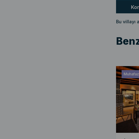
Ko
Bu villayı
Benz
Muhafaza