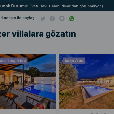
runak Durumu:
Evet( Havuz alanı dışarıdan görünmüyor )
 arkadaşın ile paylaş
er villalara gözatın
kar Balayı Villası
Balayı Villası