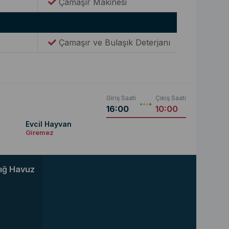
Çamaşır Makinesi
Çamaşır ve Bulaşık Deterjanı
Giriş Saati
Çıkış Saati
16:00
10:00
Evcil Hayvan
Giremez
ığ Havuz