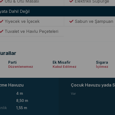
Ütü & Ütü Masası
Elektrikli Süpürge
yata Dahil Değil
Yiyecek ve İçecek
Sabun ve Şampuan
Tuvalet ve Havlu Peçeteleri
urallar
Parti
Ek Misafir
Sigara
Düzenlenemez
Kabul Edilmez
İçilmez
zme Havuzu
Çocuk Havuzu yada S
4 m
Var
8,50 m
inlik
1,55 m