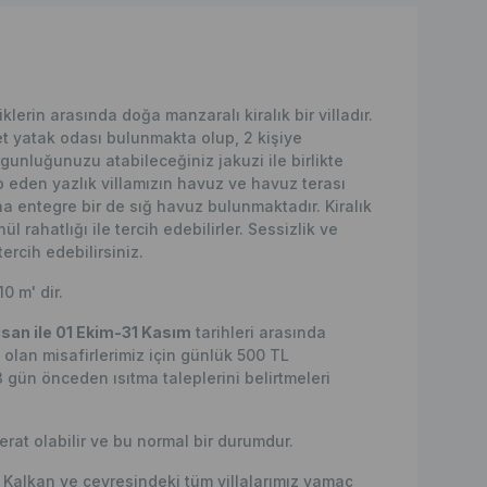
erin arasında doğa manzaralı kiralık bir villadır.
et yatak odası bulunmakta olup, 2 kişiye
unluğunuzu atabileceğiniz jakuzi ile birlikte
ap eden yazlık villamızın havuz ve havuz terası
na entegre bir de sığ havuz bulunmaktadır. Kiralık
rahatlığı ile tercih edebilirler. Sessizlik ve
tercih edebilirsiniz.
10 m' dir.
san ile 01 Ekim-31 Kasım
tarihleri arasında
 olan misafirlerimiz için günlük 500 TL
3 gün önceden ısıtma taleplerini belirtmeleri
erat olabilir ve bu normal bir durumdur.
 Kalkan ve çevresindeki tüm villalarımız yamaç