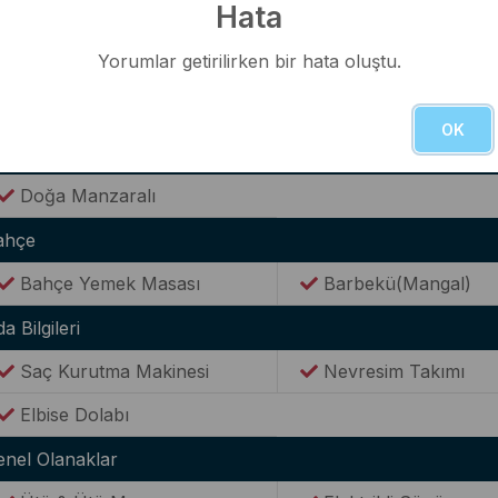
Hata
Kaşık & Çatal Seti
Yorumlar getirilirken bir hata oluştu.
ternet(Wi-Fi)
Kablosuz Wi-Fİ bağlantısı
OK
anzara
Doğa Manzaralı
ahçe
Bahçe Yemek Masası
Barbekü(Mangal)
a Bilgileri
Saç Kurutma Makinesi
Nevresim Takımı
Elbise Dolabı
enel Olanaklar