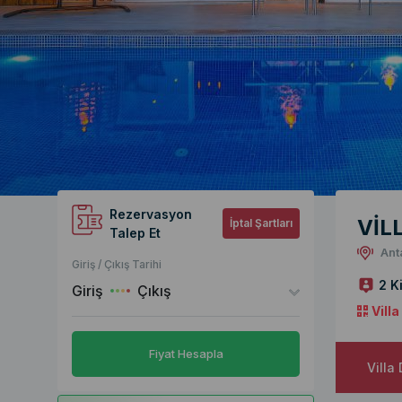
Rezervasyon
VİL
İptal Şartları
Talep Et
Ant
Giriş / Çıkış Tarihi
2 Ki
Giriş
Çıkış
Vill
Fiyat Hesapla
Villa