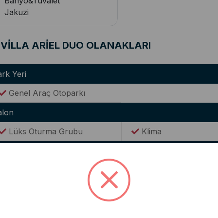
Banyo&Tuvalet
Jakuzi
VİLLA ARİEL DUO OLANAKLARI
rk Yeri
Genel Araç Otoparkı
alon
Lüks Oturma Grubu
Klima
utfak
Modern Amerikan Mutfak
Ocak
Buzdolabı
Elektrikli Su Isıtıcısı(
Tencere & Tava Takımları
Yemek Takımı