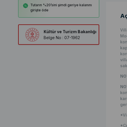
Tutarın %20’sini şimdi geriye kalanını
girişte öde
Aç
Vil
Kültür ve Turizm Bakanlığı
Mod
Belge No : 07-1962
kon
kap
kor
vil
sak
NOT
NO
kon
kar
ger
*Vi
*Co