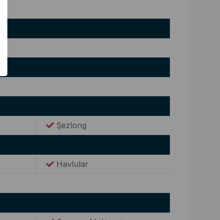
Şezlong
Havlular