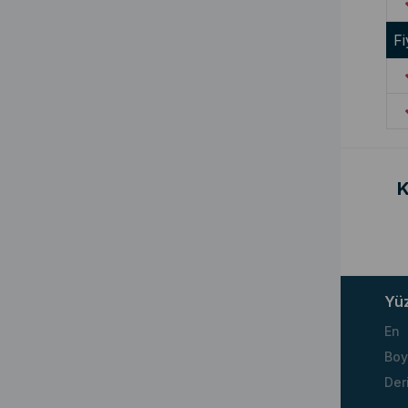
Fi
K
Yü
En
Boy
Der