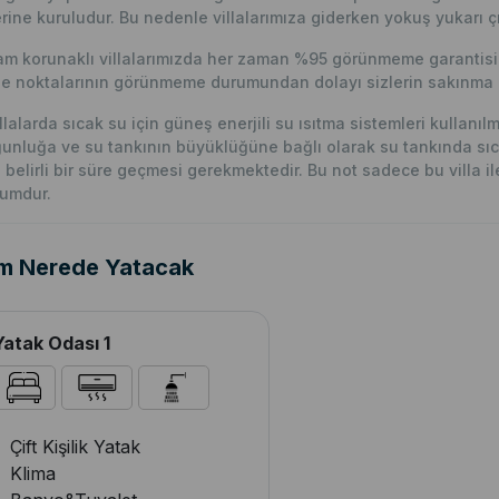
rine kuruludur. Bu nedenle villalarımıza giderken yokuş yukarı çı
m korunaklı villalarımızda her zaman %95 görünmeme garantisi v
e noktalarının görünmeme durumundan dolayı sizlerin sakınma p
llalarda sıcak su için güneş enerjili su ısıtma sistemleri kullanı
unluğa ve su tankının büyüklüğüne bağlı olarak su tankında sıc
n belirli bir süre geçmesi gerekmektedir. Bu not sadece bu villa ile i
umdur.
m Nerede Yatacak
Yatak Odası 1
Çift Kişilik Yatak
Klima