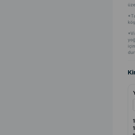
üze
*Ta
köş
*Vi
yoğ
içi
dur
Ki
1
1