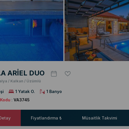
LA ARİEL DUO
alya / Kalkan / Üzümlü
şi
1 Yatak O.
1 Banyo
a Kodu
:
VA3745
 Detay
Fiyatlandırma ₺
Müsaitlik Takvimi