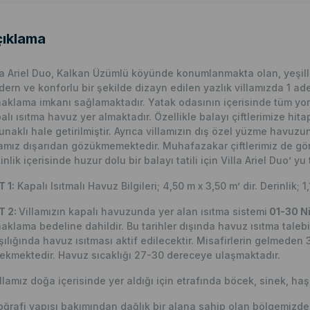
ıklama
la Ariel Duo, Kalkan Üzümlü köyünde konumlanmakta olan, yeşillikl
ern ve konforlu bir şekilde dizayn edilen yazlık villamızda 1 ad
aklama imkanı sağlamaktadır. Yatak odasının içerisinde tüm yorg
alı ısıtma havuz yer almaktadır. Özellikle balayı çiftlerimize hit
unaklı hale getirilmiştir. Ayrıca villamızın dış özel yüzme havuzu
lamız dışarıdan gözükmemektedir. Muhafazakar çiftlerimiz de gönül 
inlik içerisinde huzur dolu bir balayı tatili için Villa Ariel Duo’ yu 
 1:
Kapalı Isıtmalı Havuz Bilgileri; 4,50 m x 3,50 m’ dir. Derinlik; 1,
T 2:
Villamızın kapalı havuzunda yer alan ısıtma sistemi
01-30 Ni
aklama bedeline dahildir. Bu tarihler dışında havuz ısıtma talebi
şılığında havuz ısıtması aktif edilecektir. Misafirlerin gelmeden 
ekmektedir. Havuz sıcaklığı 27-30 dereceye ulaşmaktadır.
llamız doğa içerisinde yer aldığı için etrafında böcek, sinek, haş
ğrafi yapısı bakımından dağlık bir alana sahip olan bölgemizde