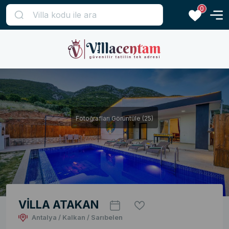
0
Fotoğrafları Görüntüle (25)
VİLLA ATAKAN
Antalya / Kalkan / Sarıbelen