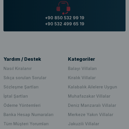
+90 850 532 99 19
+90 532 499 65 19
Yardım / Destek
Kategoriler
Nasıl Kiralanır
Balayı Villaları
Sıkça sorulan Sorular
Kiralık Villalar
Sözleşme Şartları
Kalabalık Ailelere Uygun
İptal Şartları
Muhafazakar Villalar
Ödeme Yöntemleri
Deniz Manzaralı Villalar
Banka Hesap Numaraları
Merkeze Yakın Villalar
Tüm Müşteri Yorumları
Jakuzili Villalar