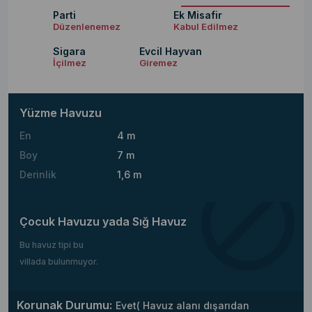
Parti
Ek Misafir
Düzenlenemez
Kabul Edilmez
Sigara
Evcil Hayvan
İçilmez
Giremez
Yüzme Havuzu
En
4 m
Boy
7 m
Derinlik
1,6 m
Çocuk Havuzu yada Sığ Havuz
Bu havuz tipi bu
villada bulunmuyor.
Korunak Durumu:
Evet( Havuz alanı dışarıdan