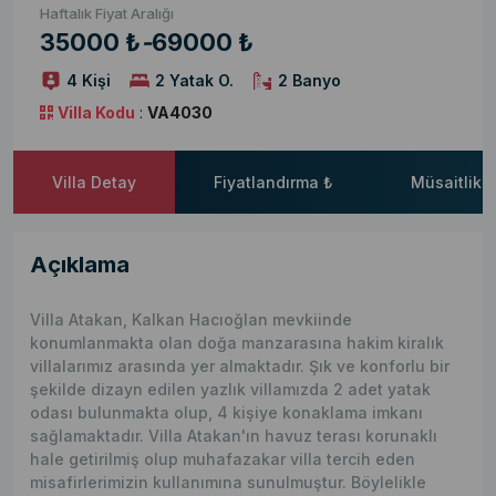
Haftalık Fiyat Aralığı
35000 ₺
-
69000 ₺
4 Kişi
2 Yatak O.
2 Banyo
Villa Kodu
:
VA4030
Villa Detay
Fiyatlandırma ₺
Müsaitlik 
Açıklama
Villa Atakan, Kalkan Hacıoğlan mevkiinde
konumlanmakta olan doğa manzarasına hakim kiralık
villalarımız arasında yer almaktadır. Şık ve konforlu bir
şekilde dizayn edilen yazlık villamızda 2 adet yatak
odası bulunmakta olup, 4 kişiye konaklama imkanı
sağlamaktadır. Villa Atakan'ın havuz terası korunaklı
hale getirilmiş olup muhafazakar villa tercih eden
misafirlerimizin kullanımına sunulmuştur. Böylelikle