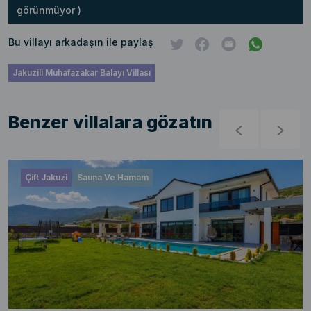
görünmüyor )
Bu villayı arkadaşın ile paylaş
Jakuzili Muhafazakar Balayı Villası
Benzer villalara gözatın
Çift Jakuzi
Sauna Ve Hamam