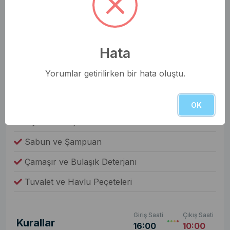
Elbise Dolabı
Genel Olanaklar
Ütü & Ütü Masası
Hata
Elektrikli Süpürge
Yorumlar getirilirken bir hata oluştu.
Çamaşır Makinesi
Fiyata Dahil Değil
OK
Yiyecek ve İçecek
Sabun ve Şampuan
Çamaşır ve Bulaşık Deterjanı
Tuvalet ve Havlu Peçeteleri
Giriş Saati
Çıkış Saati
Kurallar
16:00
10:00