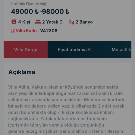
Haftalık Fiyat Aralığı
49000 ₺
-
98000 ₺
4 Kişi
2 Yatak O.
2 Banyo
Villa Kodu
:
VA2306
Villa Detay
Fiyatlandırma ₺
Müsaitlik 
Açıklama
Villa Atilla, Kalkan İslamlar köyünde konumlanmakta
olan yeşilliklerle kaplı doğa manzarasına hakim kiralık
villalarımız arasında yer almaktadır. Modern ve konforlu
bir şekilde dekore edilen yazlık villamızda 2 adet yatak
odası bulunmakta olup 4 kişiye konaklama imkanı
sağlamaktadır. Yatak odalarından bir tanesinin
içerisinde tüm yılın vermiş olduğu yorgunluğu
giderebileceğiniz jakuzi yer almaktadır. Her bir detayın