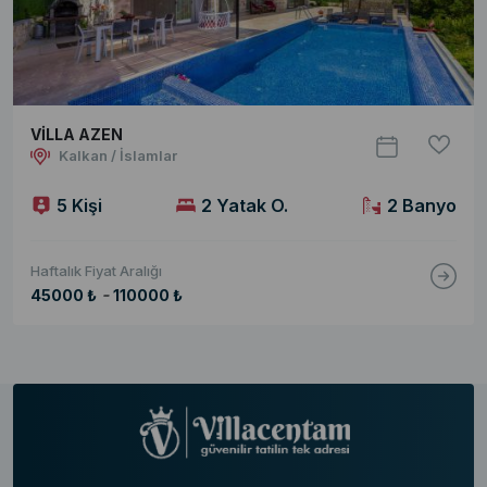
VİLLA AZEN
Kalkan / İslamlar
5 Kişi
2 Yatak O.
2 Banyo
Haftalık Fiyat Aralığı
-
45000 ₺
110000 ₺