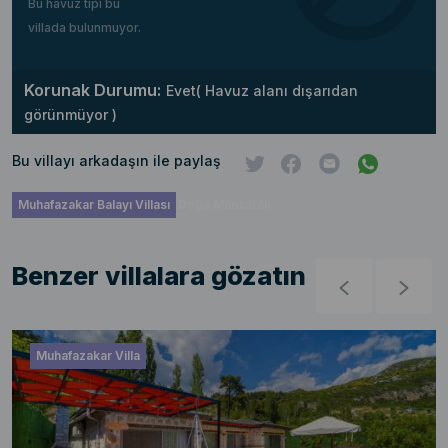
Bu havuz tipi bu
villada bulunmuyor.
Korunak Durumu:
Evet( Havuz alanı dışarıdan
görünmüyor )
Bu villayı arkadaşın ile paylaş
Muhafazakar Balayı Villası
Doğa Manzaralı
Benzer villalara gözatın
Muhafazakar Villa