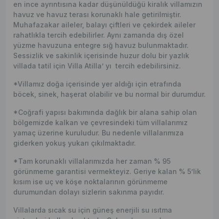
en ince ayrıntısına kadar düşünüldüğü kiralık villamızın
havuz ve havuz terası korunaklı hale getirilmiştir.
Muhafazakar aileler, balayı çiftleri ve çekirdek aileler
rahatlıkla tercih edebilirler. Aynı zamanda dış özel
yüzme havuzuna entegre sığ havuz bulunmaktadır.
Sessizlik ve sakinlik içerisinde huzur dolu bir yazlık
villada tatil için Villa Atilla’ yı tercih edebilirsiniz.
*Villamız doğa içerisinde yer aldığı için etrafında
böcek, sinek, haşerat olabilir ve bu normal bir durumdur.
*Coğrafi yapısı bakımında dağlık bir alana sahip olan
bölgemizde kalkan ve çevresindeki tüm villalarımız
yamaç üzerine kuruludur. Bu nedenle villalarımıza
giderken yokuş yukarı çıkılmaktadır.
*Tam korunaklı villalarımızda her zaman % 95
görünmeme garantisi vermekteyiz. Geriye kalan % 5’lik
kısım ise uç ve köşe noktalarının görünmeme
durumundan dolayı sizlerin sakınma payıdır.
Villalarda sıcak su için güneş enerjili su ısıtma