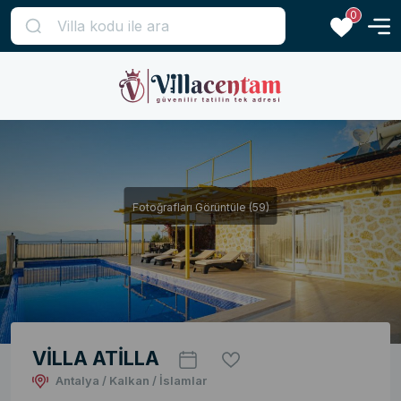
0
Fotoğrafları Görüntüle (59)
VİLLA ATİLLA
Antalya / Kalkan / İslamlar