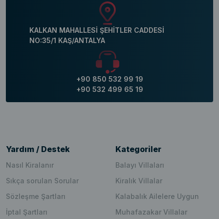
KALKAN MAHALLESİ ŞEHİTLER CADDESİ
NO:35/1 KAŞ/ANTALYA
+90 850 532 99 19
+90 532 499 65 19
Yardım / Destek
Kategoriler
Nasıl Kiralanır
Balayı Villaları
Sıkça sorulan Sorular
Kiralık Villalar
Sözleşme Şartları
Kalabalık Ailelere Uygun
İptal Şartları
Muhafazakar Villalar