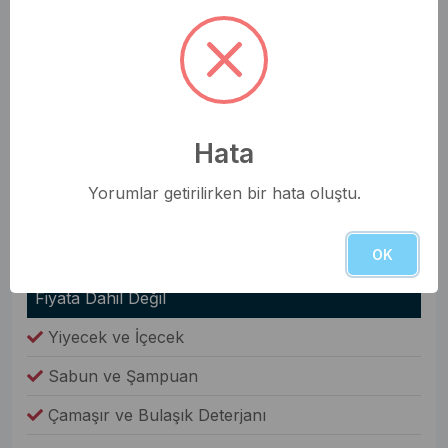
Nevresim Takımı
Havlular
Elbise Dolabı
Genel Olanaklar
Hata
Ütü & Ütü Masası
Yorumlar getirilirken bir hata oluştu.
Elektrikli Süpürge
OK
Çamaşır Makinesi
Fiyata Dahil Değil
Yiyecek ve İçecek
Sabun ve Şampuan
Çamaşır ve Bulaşık Deterjanı