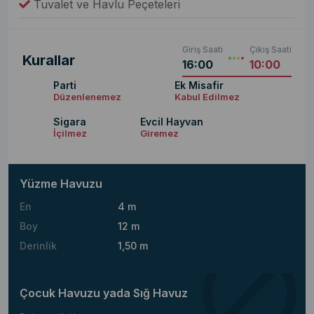
Tuvalet ve Havlu Peçeteleri
Giriş Saati
Çıkış Saati
Kurallar
16:00
10:00
Parti
Ek Misafir
Düzenlenemez
Kabul Edilmez
Sigara
Evcil Hayvan
İçilmez
Giremez
Yüzme Havuzu
En
4 m
Boy
12 m
Derinlik
1,50 m
Çocuk Havuzu yada Sığ Havuz