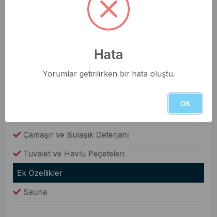
Genel Olanaklar
Ütü & Ütü Masası
Elektrikli Süpürge
Hata
Çamaşır Makinesi
Yorumlar getirilirken bir hata oluştu.
Fiyata Dahil Değil
Yiyecek ve İçecek
OK
Sabun ve Şampuan
Çamaşır ve Bulaşık Deterjanı
Tuvalet ve Havlu Peçeteleri
Ek Özellikler
Sauna