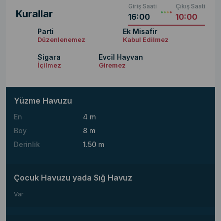
Giriş Saati
Çıkış Saati
Kurallar
16:00
10:00
Parti
Ek Misafir
Düzenlenemez
Kabul Edilmez
Sigara
Evcil Hayvan
İçilmez
Giremez
Yüzme Havuzu
En
4 m
Boy
8 m
Derinlik
1.50 m
Çocuk Havuzu yada Sığ Havuz
Var