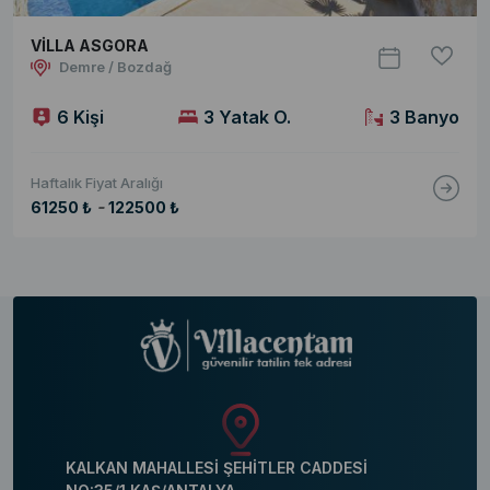
VİLLA ASGORA
Demre / Bozdağ
6 Kişi
3 Yatak O.
3 Banyo
Haftalık Fiyat Aralığı
-
61250 ₺
122500 ₺
KALKAN MAHALLESİ ŞEHİTLER CADDESİ