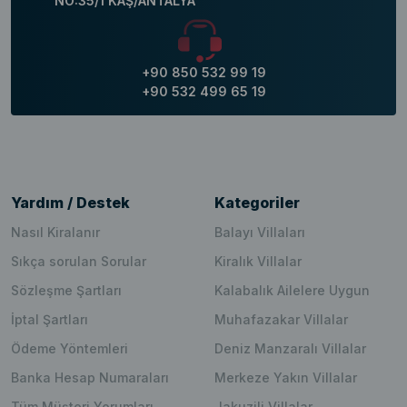
NO:35/1 KAŞ/ANTALYA
+90 850 532 99 19
+90 532 499 65 19
Yardım / Destek
Kategoriler
Nasıl Kiralanır
Balayı Villaları
Sıkça sorulan Sorular
Kiralık Villalar
Sözleşme Şartları
Kalabalık Ailelere Uygun
İptal Şartları
Muhafazakar Villalar
Ödeme Yöntemleri
Deniz Manzaralı Villalar
Banka Hesap Numaraları
Merkeze Yakın Villalar
Tüm Müşteri Yorumları
Jakuzili Villalar