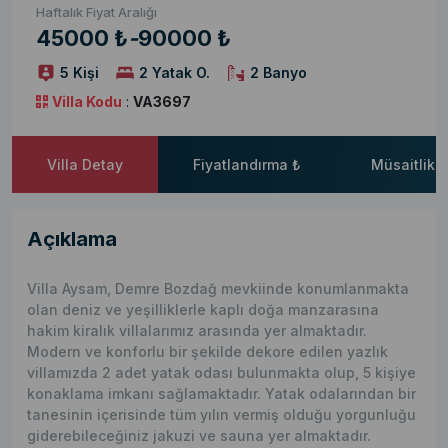
Haftalık Fiyat Aralığı
45000 ₺
-
90000 ₺
5 Kişi
2 Yatak O.
2 Banyo
Villa Kodu
:
VA3697
Villa Detay
Fiyatlandırma ₺
Müsaitlik 
Açıklama
Villa Aysam, Demre Bozdağ mevkiinde konumlanmakta
olan deniz ve yeşilliklerle kaplı doğa manzarasına
hakim kiralık villalarımız arasında yer almaktadır.
Modern ve konforlu bir şekilde dekore edilen yazlık
villamızda 2 adet yatak odası bulunmakta olup, 5 kişiye
konaklama imkanı sağlamaktadır. Yatak odalarından bir
tanesinin içerisinde tüm yılın vermiş olduğu yorgunluğu
giderebileceğiniz jakuzi ve sauna yer almaktadır.