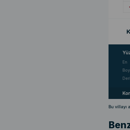
K
Yü
En
Boy
Der
Ko
Bu villayı
Benz