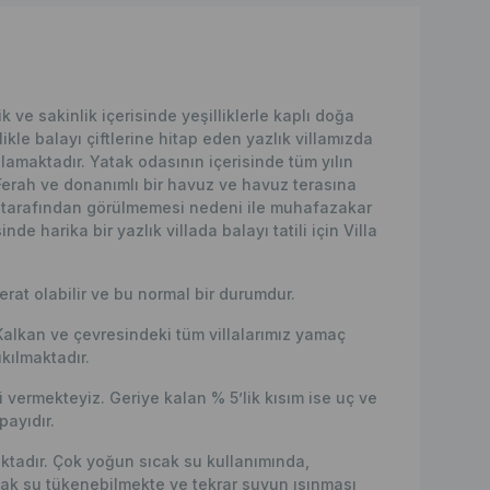
ve sakinlik içerisinde yeşilliklerle kaplı doğa
ikle balayı çiftlerine hitap eden yazlık villamızda
amaktadır. Yatak odasının içerisinde tüm yılın
Ferah ve donanımlı bir havuz ve havuz terasına
imse tarafından görülmemesi nedeni ile muhafazakar
inde harika bir yazlık villada balayı tatili için Villa
erat olabilir ve bu normal bir durumdur.
Kalkan ve çevresindeki tüm villalarımız yamaç
kılmaktadır.
vermekteyiz. Geriye kalan % 5’lik kısım ise uç ve
ayıdır.
maktadır. Çok yoğun sıcak su kullanımında,
ak su tükenebilmekte ve tekrar suyun ısınması