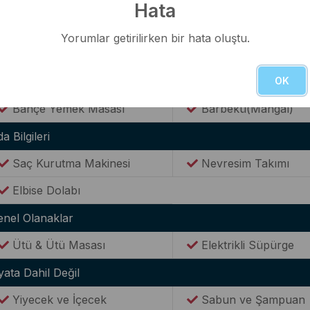
Hata
anzara
Yorumlar getirilirken bir hata oluştu.
Doğa Manzaralı
OK
ahçe
Bahçe Yemek Masası
Barbekü(Mangal)
a Bilgileri
Saç Kurutma Makinesi
Nevresim Takımı
Elbise Dolabı
enel Olanaklar
Ütü & Ütü Masası
Elektrikli Süpürge
yata Dahil Değil
Yiyecek ve İçecek
Sabun ve Şampuan