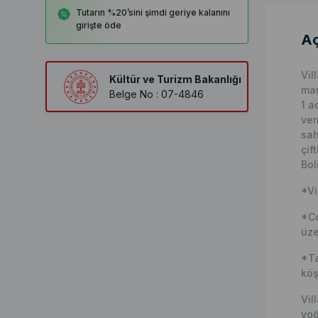
Tutarın %20’sini şimdi geriye kalanını
girişte öde
Aç
Vil
Kültür ve Turizm Bakanlığı
man
Belge No : 07-4846
1 a
ver
sah
çif
Bol
*Vi
*Co
üze
*Ta
köş
Vil
yoğ