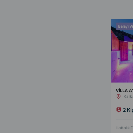
Balayı Vi
VİLLA A
Kalk
2 Ki
Haftalık F