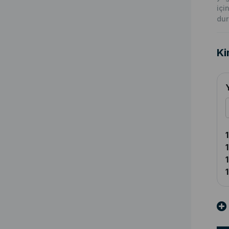
içi
du
Ki
1
1
1
1