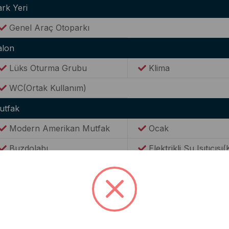
rk Yeri
Genel Araç Otoparkı
alon
Lüks Oturma Grubu
Klima
WC(Ortak Kullanım)
utfak
Modern Amerikan Mutfak
Ocak
Buzdolabı
Elektrikli Su Isıtıcısı(
Tencere & Tava Takımları
Yemek Takımı
Kaşık & Çatal Seti
ternet(Wi-Fi)
Kablosuz Wi-Fİ bağlantısı