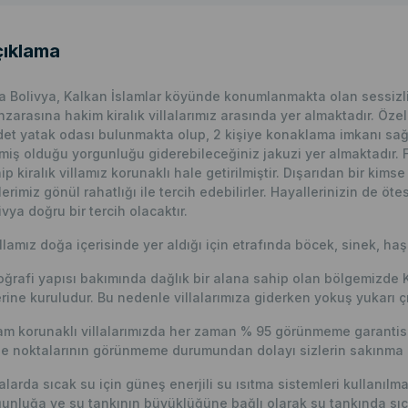
ıklama
la Bolivya, Kalkan İslamlar köyünde konumlanmakta olan sessizlik 
zarasına hakim kiralık villalarımız arasında yer almaktadır. Özell
det yatak odası bulunmakta olup, 2 kişiye konaklama imkanı sağl
miş olduğu yorgunluğu giderebileceğiniz jakuzi yer almaktadır. 
ip kiralık villamız korunaklı hale getirilmiştir. Dışarıdan bir k
tlerimiz gönül rahatlığı ile tercih edebilirler. Hayallerinizin de ötes
ivya doğru bir tercih olacaktır.
llamız doğa içerisinde yer aldığı için etrafında böcek, sinek, haş
ğrafi yapısı bakımında dağlık bir alana sahip olan bölgemizde 
rine kuruludur. Bu nedenle villalarımıza giderken yokuş yukarı çı
m korunaklı villalarımızda her zaman % 95 görünmeme garantisi 
e noktalarının görünmeme durumundan dolayı sizlerin sakınma p
lalarda sıcak su için güneş enerjili su ısıtma sistemleri kullanıl
unluğa ve su tankının büyüklüğüne bağlı olarak su tankında sıc