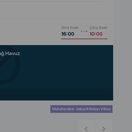
Giriş Saati
Çıkış Saati
16:00
10:00
ığ Havuz
Muhafazakar Jakuzili Balayı Villası