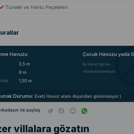
Tuvalet ve Havlu Peçeteleri
urallar
zme Havuzu
Çocuk Havuzu yada S
3,5 m
Bu havuz tipi bu
villada bulunmuyor.
8 m
inlik
1,50 m
runak Durumu:
Evet( Havuz alanı dışarıdan görünmüyor )
 arkadaşın ile paylaş
er villalara gözatın