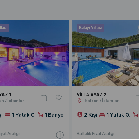
llası
Balayı Villası
YAZ 1
VİLLA AYAZ 2
an / İslamlar
Kalkan / İslamlar
şi
1 Yatak O.
1 Banyo
2 Kişi
1 Yatak O.
iyat Aralığı
Haftalık Fiyat Aralığı