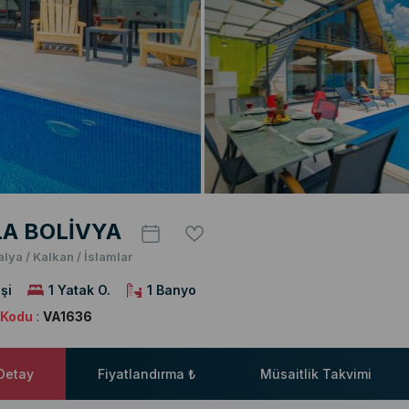
LA BOLİVYA
alya / Kalkan / İslamlar
şi
1 Yatak O.
1 Banyo
a Kodu
:
VA1636
 Detay
Fiyatlandırma ₺
Müsaitlik Takvimi