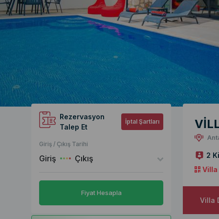
Rezervasyon
VİL
İptal Şartları
Talep Et
Ant
Giriş / Çıkış Tarihi
2 Ki
Giriş
Çıkış
Vill
Fiyat Hesapla
Villa