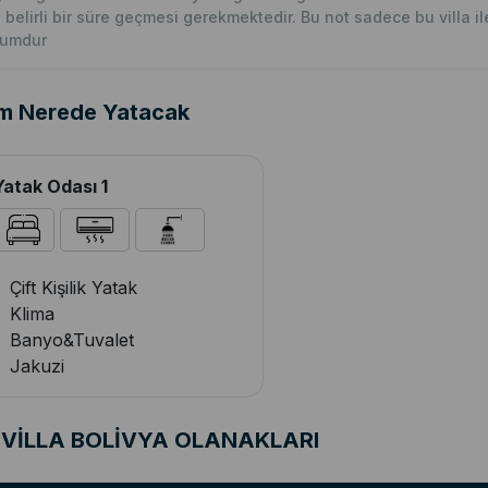
n belirli bir süre geçmesi gerekmektedir. Bu not sadece bu villa ile i
rumdur
m Nerede Yatacak
Yatak Odası 1
Çift Kişilik Yatak
Klima
Banyo&Tuvalet
Jakuzi
VİLLA BOLİVYA OLANAKLARI