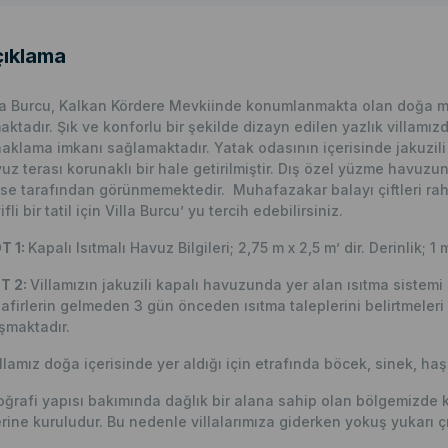
ıklama
la Burcu, Kalkan Kördere Mevkiinde konumlanmakta olan doğa man
aktadır. Şık ve konforlu bir şekilde dizayn edilen yazlık villamı
aklama imkanı sağlamaktadır. Yatak odasının içerisinde jakuzili
uz terası korunaklı bir hale getirilmiştir. Dış özel yüzme havuzu
se tarafından görünmemektedir. Muhafazakar balayı çiftleri rahat
ifli bir tatil için Villa Burcu’ yu tercih edebilirsiniz.
T 1:
Kapalı Isıtmalı Havuz Bilgileri; 2,75 m x 2,5 m’ dir. Derinlik; 1 m
T 2:
Villamızın jakuzili kapalı havuzunda yer alan ısıtma sistemi 
afirlerin gelmeden 3 gün önceden ısıtma taleplerini belirtmeler
şmaktadır.
llamız doğa içerisinde yer aldığı için etrafında böcek, sinek, haş
ğrafi yapısı bakımında dağlık bir alana sahip olan bölgemizde 
rine kuruludur. Bu nedenle villalarımıza giderken yokuş yukarı çı