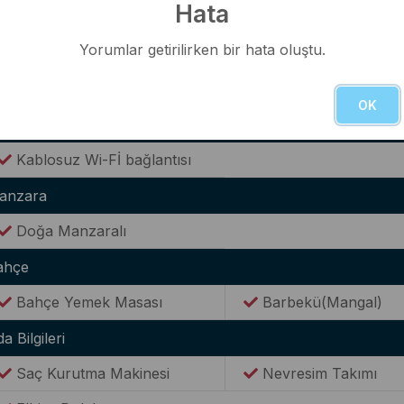
Hata
Buzdolabı
Elektrikli Su Isıtıcısı(
Yorumlar getirilirken bir hata oluştu.
Tencere & Tava Takımları
Yemek Takımı
Kaşık & Çatal Seti
OK
ternet(Wi-Fi)
Kablosuz Wi-Fİ bağlantısı
anzara
Doğa Manzaralı
ahçe
Bahçe Yemek Masası
Barbekü(Mangal)
a Bilgileri
Saç Kurutma Makinesi
Nevresim Takımı