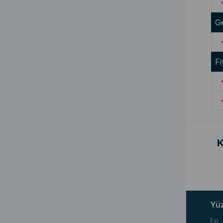
G
Fi
K
Yü
En