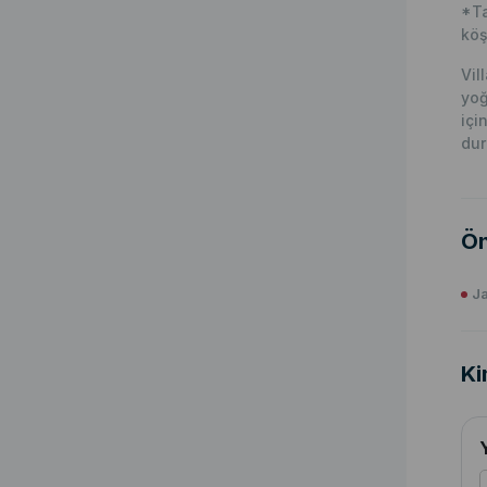
*Ta
köş
Vil
yoğ
içi
du
Ön
Ja
Ki