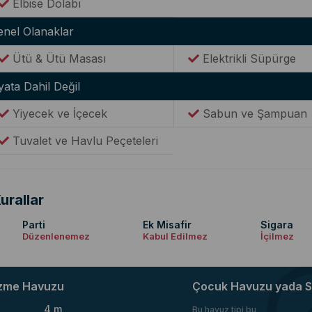
Elbise Dolabı
enel Olanaklar
Ütü & Ütü Masası
Elektrikli Süpürge
yata Dahil Değil
Yiyecek ve İçecek
Sabun ve Şampuan
Tuvalet ve Havlu Peçeteleri
urallar
Parti
Ek Misafir
Sigara
Düzenlenemez
Kabul Edilmez
İçilmez
zme Havuzu
Çocuk Havuzu yada S
4 m
Bu havuz tipi bu