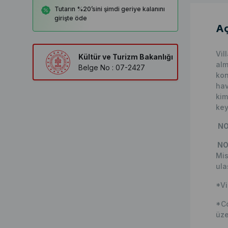
Tutarın %20’sini şimdi geriye kalanını
girişte öde
Aç
Vil
Kültür ve Turizm Bakanlığı
alm
Belge No : 07-2427
kon
hav
kim
key
NO
NO
Mis
ula
*Vi
*Co
üze