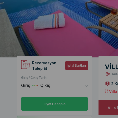
Rezervasyon
VİL
İptal Şartları
Talep Et
Ant
Giriş / Çıkış Tarihi
2 Ki
Giriş
Çıkış
Vill
Fiyat Hesapla
Villa