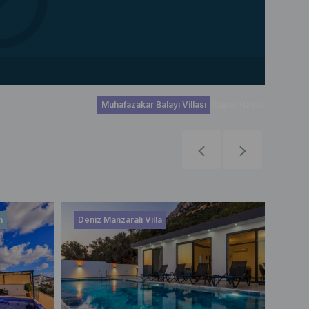
Muhafazakar Balayı Villası
Kapalı Havuz
n
Deniz Manzaralı Villa
Saun