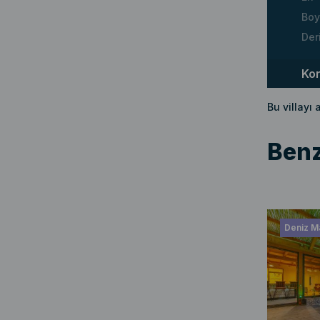
Boy
Der
Ko
Bu villayı
Benz
Deniz Ma