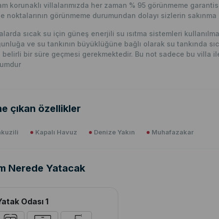
m korunaklı villalarımızda her zaman % 95 görünmeme garantisi 
e noktalarının görünmeme durumundan dolayı sizlerin sakınma p
lalarda sıcak su için güneş enerjili su ısıtma sistemleri kullanıl
unluğa ve su tankının büyüklüğüne bağlı olarak su tankında sıc
n belirli bir süre geçmesi gerekmektedir. Bu not sadece bu villa ile i
rumdur
e çıkan özellikler
kuzili
Kapalı Havuz
Denize Yakın
Muhafazakar
m Nerede Yatacak
Yatak Odası 1