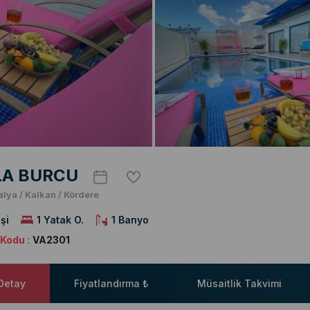
LA BURCU
alya / Kalkan / Kördere
şi
1 Yatak O.
1 Banyo
a Kodu
:
VA2301
 Detay
Fiyatlandırma ₺
Müsaitlik Takvimi