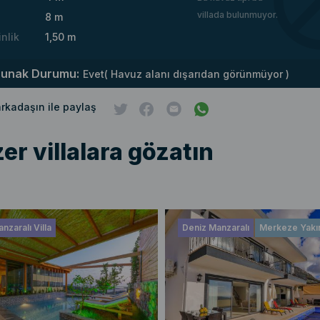
villada bulunmuyor.
8 m
inlik
1,50 m
runak Durumu:
Evet( Havuz alanı dışarıdan görünmüyor )
 arkadaşın ile paylaş
er villalara gözatın
nzaralı Villa
Deniz Manzaralı
Merkeze Yakı