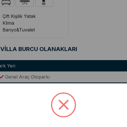
Çift Kişilik Yatak
Klima
Banyo&Tuvalet
VİLLA BURCU OLANAKLARI
rk Yeri
Genel Araç Otoparkı
alon
Lüks Oturma Grubu
Klima
utfak
Modern Amerikan Mutfak
Ocak