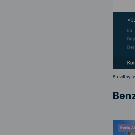
Yü
En
Boy
Der
Ko
Bu villayı
Benz
Geniş Ail