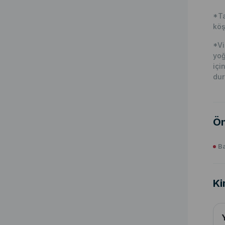
*Ta
köş
*Vi
yoğ
içi
dur
Ön
Ba
Ki