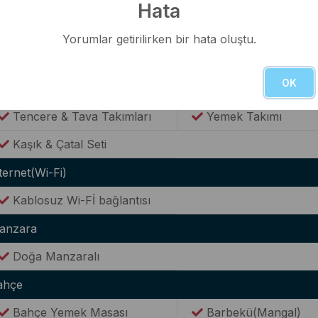
WC(Ortak Kullanım)
Hata
utfak
Yorumlar getirilirken bir hata oluştu.
Modern Amerikan Mutfak
Ocak
OK
Buzdolabı
Elektrikli Su Isıtıcısı(
Tencere & Tava Takımları
Yemek Takımı
Kaşık & Çatal Seti
ternet(Wi-Fi)
Kablosuz Wi-Fİ bağlantısı
anzara
Doğa Manzaralı
ahçe
Bahçe Yemek Masası
Barbekü(Mangal)