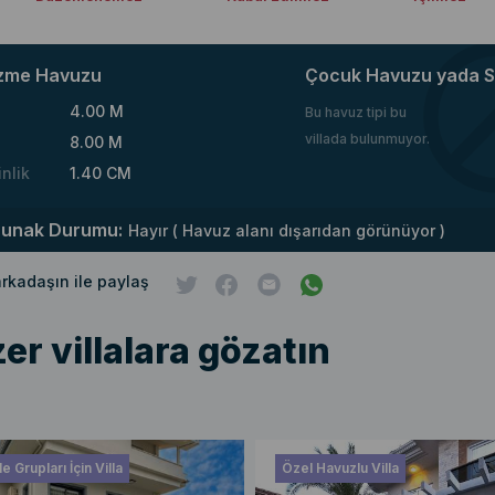
zme Havuzu
Çocuk Havuzu yada S
4.00 M
Bu havuz tipi bu
villada bulunmuyor.
8.00 M
inlik
1.40 CM
runak Durumu:
Hayır ( Havuz alanı dışarıdan görünüyor )
 arkadaşın ile paylaş
er villalara gözatın
e Grupları İçin Villa
Özel Havuzlu Villa