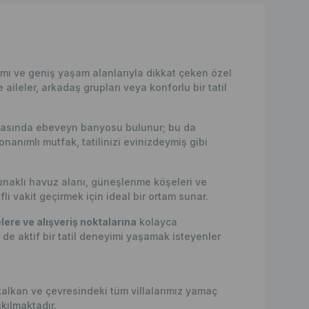
mı ve geniş yaşam alanlarıyla dikkat çeken özel
e aileler, arkadaş grupları veya konforlu bir tatil
 odasında ebeveyn banyosu bulunur; bu da
nanımlı mutfak, tatilinizi evinizdeymiş gibi
runaklı havuz alanı, güneşlenme köşeleri ve
 vakit geçirmek için ideal bir ortam sunar.
elere ve alışveriş noktalarına
kolayca
 de aktif bir tatil deneyimi yaşamak isteyenler
kalkan ve çevresindeki tüm villalarımız yamaç
kılmaktadır.