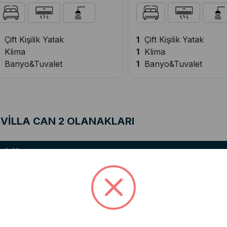
Çift Kişilik Yatak
1
Çift Kişilik Yatak
Klima
1
Klima
Banyo&Tuvalet
1
Banyo&Tuvalet
VİLLA CAN 2 OLANAKLARI
rk Yeri
Genel Araç Otoparkı
alon
Lüks Oturma Grubu
Klima