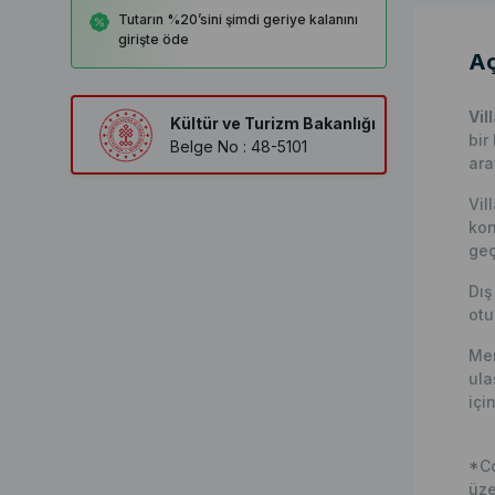
Tutarın %20’sini şimdi geriye kalanını
girişte öde
Aç
Vil
Kültür ve Turizm Bakanlığı
bir 
Belge No : 48-5101
ara
Vil
kon
geç
Dı
otu
Mer
ula
içi
*Co
üze