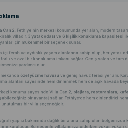
ıklama
la Can 2
, Fethiye’nin merkezi konumunda yer alan, modern tasarı
kiralık villadır.
3 yatak odası
ve
6 kişilik konaklama kapasitesi
il
yanlar için mükemmel bir seçenek sunar.
la içi ferah ve aydınlık yaşam alanlarına sahip olup, her yatak
forlu ve özel bir konaklama imkanı sağlar. Geniş salon ve tam do
irmenize yardımcı olur.
ş mekânda
özel yüzme havuzu
ve geniş havuz terası yer alır. Ko
rma alanları sayesinde hem dinlenmek hem de açık havada keyifli
kezi konumu sayesinde Villa Can 2,
plajlara, restoranlara, kaf
şabileceğiniz bir avantaj sağlar. Fethiye’de hem dinlendirici hem
n unutulmaz bir villa seçeneğidir.
ğrafi yapısı bakımında dağlık bir alana sahip olan bölgemizde 
rine kuruludur. Bu nedenle villalarımıza giderken yokuş yukarı çı