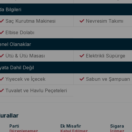
a Bilgileri
Saç Kurutma Makinesi
Nevresim Takımı
Elbise Dolabı
enel Olanaklar
Ütü & Ütü Masası
Elektrikli Süpürge
yata Dahil Değil
Yiyecek ve İçecek
Sabun ve Şampuan
Tuvalet ve Havlu Peçeteleri
urallar
Parti
Ek Misafir
Sigara
Düzenlenemez
Kabul Edilmez
İçilmez