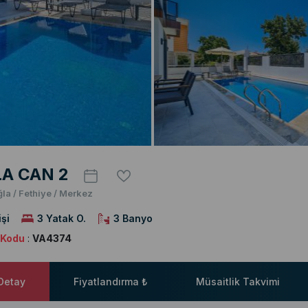
LA CAN 2
la / Fethiye / Merkez
işi
3 Yatak O.
3 Banyo
a Kodu
:
VA4374
 Detay
Fiyatlandırma ₺
Müsaitlik Takvimi