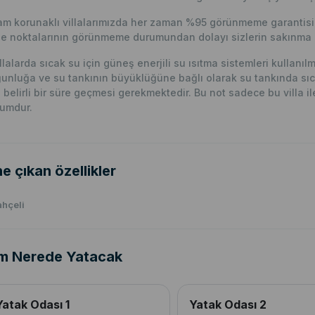
m korunaklı villalarımızda her zaman %95 görünmeme garantisi v
e noktalarının görünmeme durumundan dolayı sizlerin sakınma p
llalarda sıcak su için güneş enerjili su ısıtma sistemleri kullanı
unluğa ve su tankının büyüklüğüne bağlı olarak su tankında sıc
n belirli bir süre geçmesi gerekmektedir. Bu not sadece bu villa ile i
umdur.
e çıkan özellikler
hçeli
m Nerede Yatacak
Yatak Odası 1
Yatak Odası 2