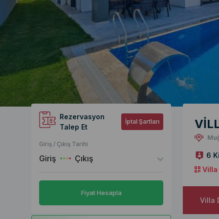
Rezervasyon
VİL
İptal Şartları
Talep Et
Muğ
Giriş / Çıkış Tarihi
6 K
Giriş
Çıkış
Vill
Fiyat Hesapla
Villa