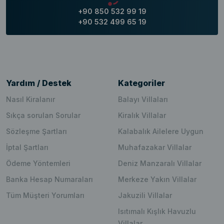
+90 850 532 99 19
+90 532 499 65 19
Yardım / Destek
Kategoriler
Nasıl Kiralanır
Balayı Villaları
Sıkça sorulan Sorular
Kiralık Villalar
Sözleşme Şartları
Kalabalık Ailelere Uygun
İptal Şartları
Muhafazakar Villalar
Ödeme Yöntemleri
Deniz Manzaralı Villalar
Banka Hesap Numaraları
Merkeze Yakın Villalar
Tüm Müşteri Yorumları
Jakuzili Villalar
Isıtımalı Kışlık Havuzlu
Villalar