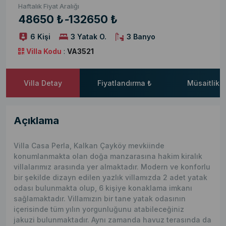
Haftalık Fiyat Aralığı
48650 ₺
-
132650 ₺
6 Kişi
3 Yatak O.
3 Banyo
Villa Kodu
:
VA3521
Villa Detay
Fiyatlandırma ₺
Müsaitlik 
Açıklama
Villa Casa Perla, Kalkan Çayköy mevkiinde
konumlanmakta olan doğa manzarasına hakim kiralık
villalarımız arasında yer almaktadır. Modern ve konforlu
bir şekilde dizayn edilen yazlık villamızda 2 adet yatak
odası bulunmakta olup, 6 kişiye konaklama imkanı
sağlamaktadır. Villamızın bir tane yatak odasının
içerisinde tüm yılın yorgunluğunu atabileceğiniz
jakuzi bulunmaktadır. Aynı zamanda havuz terasında da