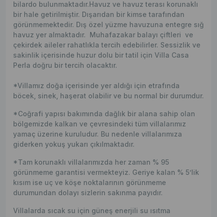
bilardo bulunmaktadır.Havuz ve havuz terası korunaklı
bir hale getirilmiştir. Dışarıdan bir kimse tarafından
görünmemektedir. Dış özel yüzme havuzuna entegre sığ
havuz yer almaktadır. Muhafazakar balayı çiftleri ve
çekirdek aileler rahatlıkla tercih edebilirler. Sessizlik ve
sakinlik içerisinde huzur dolu bir tatil için Villa Casa
Perla doğru bir tercih olacaktır.
*Villamız doğa içerisinde yer aldığı için etrafında
böcek, sinek, haşerat olabilir ve bu normal bir durumdur.
*Coğrafi yapısı bakımında dağlık bir alana sahip olan
bölgemizde kalkan ve çevresindeki tüm villalarımız
yamaç üzerine kuruludur. Bu nedenle villalarımıza
giderken yokuş yukarı çıkılmaktadır.
*Tam korunaklı villalarımızda her zaman % 95
görünmeme garantisi vermekteyiz. Geriye kalan % 5’lik
kısım ise uç ve köşe noktalarının görünmeme
durumundan dolayı sizlerin sakınma payıdır.
Villalarda sıcak su için güneş enerjili su ısıtma