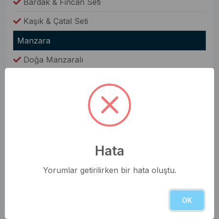
Bardak & Fincan Seti
Kaşık & Çatal Seti
Manzara
Doğa Manzaralı
Bahçe
Bahçe Yemek Masası
Barbekü(Mangal)
Şezlong
Hata
Oda Bilgileri
Yorumlar getirilirken bir hata oluştu.
Saç Kurutma Makinesi
Nevresim Takımı
OK
Havlular