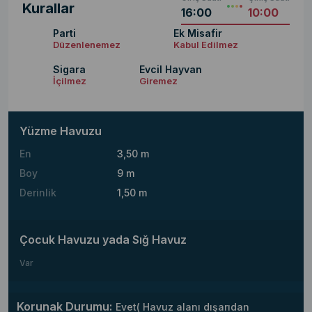
Kurallar
16:00
10:00
Parti
Ek Misafir
Düzenlenemez
Kabul Edilmez
Sigara
Evcil Hayvan
İçilmez
Giremez
Yüzme Havuzu
En
3,50 m
Boy
9 m
Derinlik
1,50 m
Çocuk Havuzu yada Sığ Havuz
Var
Korunak Durumu:
Evet( Havuz alanı dışarıdan