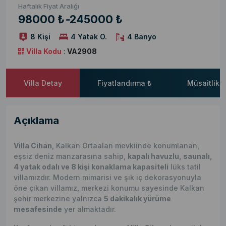
Haftalık Fiyat Aralığı
98000 ₺
-
245000 ₺
8 Kişi
4 Yatak O.
4 Banyo
Villa Kodu
:
VA2908
Villa Detay
Fiyatlandırma ₺
Müsaitlik 
Açıklama
Villa Cihan
, Kalkan Ortaalan mevkiinde konumlanan,
eşsiz deniz manzarasına sahip,
kapalı havuzlu, saunalı,
4 yatak odalı ve 8 kişi konaklama kapasiteli
lüks tatil
villamızdır. Modern mimarisi ve şık iç dekorasyonuyla
öne çıkan villamız, merkezi konumu sayesinde Kalkan
şehir merkezine yalnızca
5 dakikalık yürüme
mesafesinde
yer almaktadır.