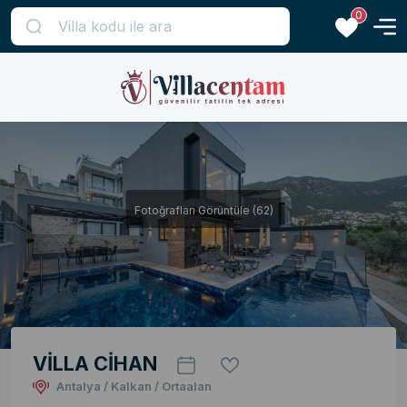
0
Fotoğrafları Görüntüle (62)
VİLLA CİHAN
Antalya / Kalkan / Ortaalan