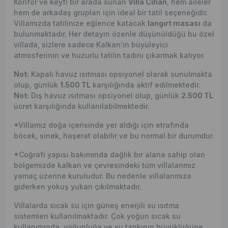
Konfor ve keyfi bir arada sunan
Villa Cihan
, hem aileler
hem de arkadaş grupları için ideal bir tatil seçeneğidir.
Villamızda tatilinize eğlence katacak
langırt masası
da
bulunmaktadır. Her detayın özenle düşünüldüğü bu özel
villada, sizlere sadece Kalkan’ın büyüleyici
atmosferinin ve huzurlu tatilin tadını çıkarmak kalıyor.
Not:
Kapalı havuz ısıtması opsiyonel olarak sunulmakta
olup, günlük
1.500 TL
karşılığında aktif edilmektedir.
Not:
Dış havuz ısıtması opsiyonel olup, günlük
2.500 TL
ücret karşılığında kullanılabilmektedir.
*Villamız doğa içerisinde yer aldığı için etrafında
böcek, sinek, haşerat olabilir ve bu normal bir durumdur.
*Coğrafi yapısı bakımında dağlık bir alana sahip olan
bölgemizde kalkan ve çevresindeki tüm villalarımız
yamaç üzerine kuruludur. Bu nedenle villalarımıza
giderken yokuş yukarı çıkılmaktadır.
Villalarda sıcak su için güneş enerjili su ısıtma
sistemleri kullanılmaktadır. Çok yoğun sıcak su
kullanımında, yoğunluğa ve su tankının büyüklüğüne