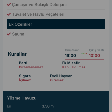
Çamaşır ve Bulaşık Deterjanı
Tuvalet ve Havlu Peçeteleri
Ek Özellikler
Sauna
Giriş Saati
Çıkış Saati
Kurallar
16:00
10:00
Parti
Ek Misafir
Düzenlenemez
Kabul Edilmez
Sigara
Evcil Hayvan
İçilmez
Giremez
Yüzme Havuzu
En
3,50 m