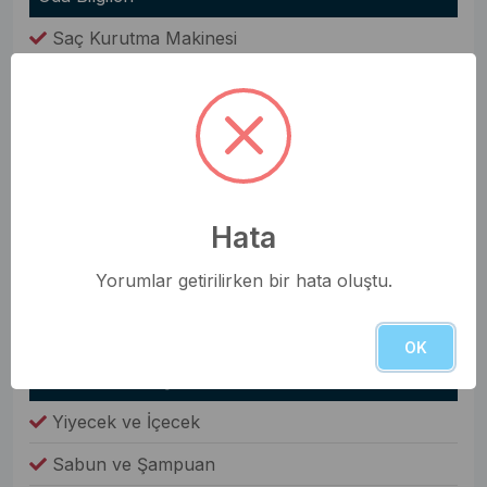
Saç Kurutma Makinesi
Nevresim Takımı
Havlular
Elbise Dolabı
Genel Olanaklar
Hata
Ütü & Ütü Masası
Yorumlar getirilirken bir hata oluştu.
Elektrikli Süpürge
Çamaşır Makinesi
OK
Fiyata Dahil Değil
Yiyecek ve İçecek
Sabun ve Şampuan