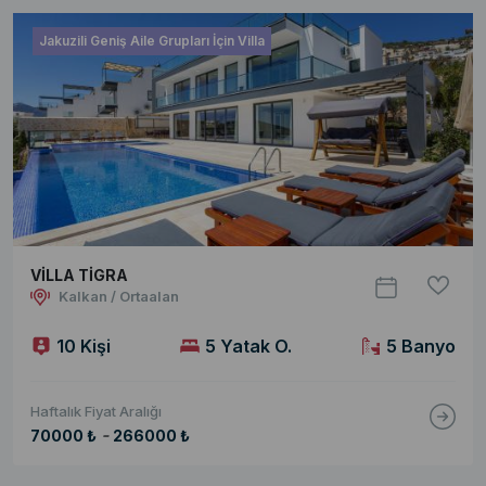
Jakuzili Geniş Aile Grupları İçin Villa
VİLLA TİGRA
Kalkan / Ortaalan
10 Kişi
5 Yatak O.
5 Banyo
Haftalık Fiyat Aralığı
-
70000 ₺
266000 ₺