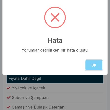
Saç Kurutma Makinesi
Nevresim Takımı
Havlular
Elbise Dolabı
Hata
Genel Olanaklar
Ütü & Ütü Masası
Yorumlar getirilirken bir hata oluştu.
Elektrikli Süpürge
OK
Çamaşır Makinesi
Fiyata Dahil Değil
Yiyecek ve İçecek
Sabun ve Şampuan
Çamaşır ve Bulaşık Deterjanı