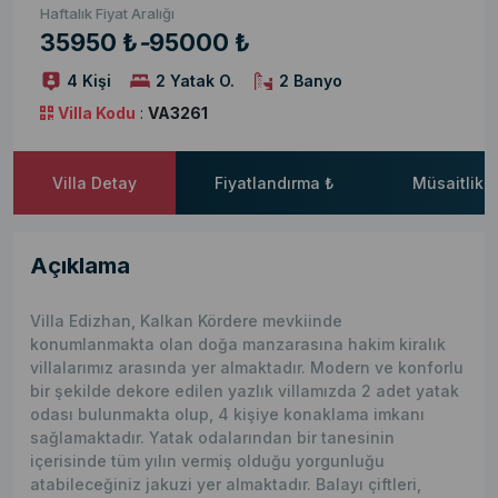
Haftalık Fiyat Aralığı
35950 ₺
-
95000 ₺
4 Kişi
2 Yatak O.
2 Banyo
Villa Kodu
:
VA3261
Villa Detay
Fiyatlandırma ₺
Müsaitlik 
Açıklama
Villa Edizhan, Kalkan Kördere mevkiinde
konumlanmakta olan doğa manzarasına hakim kiralık
villalarımız arasında yer almaktadır. Modern ve konforlu
bir şekilde dekore edilen yazlık villamızda 2 adet yatak
odası bulunmakta olup, 4 kişiye konaklama imkanı
sağlamaktadır. Yatak odalarından bir tanesinin
içerisinde tüm yılın vermiş olduğu yorgunluğu
atabileceğiniz jakuzi yer almaktadır. Balayı çiftleri,