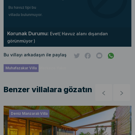
Bu havuz tipi bu
villada bulunmuyor.
Korunak Durumu:
Evet( Havuz alanı dışarıdan
görünmüyor )
Bu villayı arkadaşın ile paylaş
Muhafazakar Villa
Merkeze Yakın
Benzer villalara gözatın
Deniz Manzaralı Villa