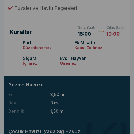
Tuvalet ve Havlu Peçeteleri
Giriş Saati
Çıkış Saati
Kurallar
16:00
10:00
Parti
Ek Misafir
Düzenlenemez
Kabul Edilmez
Sigara
Evcil Hayvan
İçilmez
Giremez
Yüzme Havuzu
En
3,50 m
Boy
8 m
Derinlik
1,50 m
Çocuk Havuzu yada Sığ Havuz