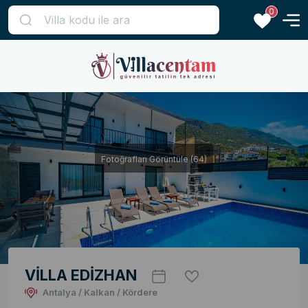
0
Fotoğrafları Görüntüle (64)
VİLLA EDİZHAN
Antalya / Kalkan / Kördere