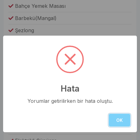
Bahçe Yemek Masası
Barbekü(Mangal)
Şezlong
Jakuzi
Oda Bilgileri
Saç Kurutma Makinesi
Nevresim Takımı
Hata
Havlular
Yorumlar getirilirken bir hata oluştu.
Elbise Dolabı
Genel Olanaklar
OK
Ütü & Ütü Masası