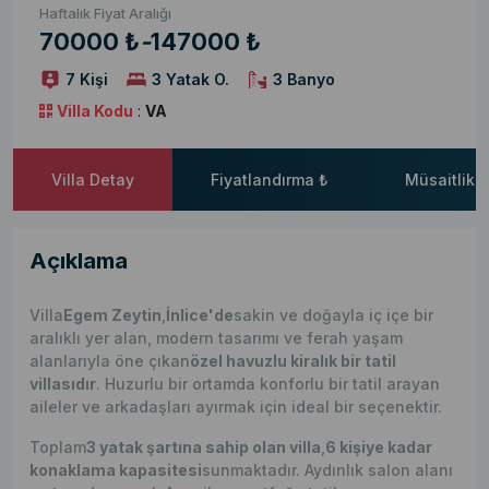
Haftalık Fiyat Aralığı
70000 ₺
-
147000 ₺
7 Kişi
3 Yatak O.
3 Banyo
Villa Kodu
:
VA
Villa Detay
Fiyatlandırma ₺
Müsaitlik 
Açıklama
Villa
Egem Zeytin
,
İnlice'de
sakin ve doğayla iç içe bir
aralıklı yer alan, modern tasarımı ve ferah yaşam
alanlarıyla öne çıkan
özel havuzlu kiralık bir tatil
villasıdır
. Huzurlu bir ortamda konforlu bir tatil arayan
aileler ve arkadaşları ayırmak için ideal bir seçenektir.
Toplam
3 yatak şartına sahip olan villa
,
6 kişiye kadar
konaklama kapasitesi
sunmaktadır. Aydınlık salon alanı