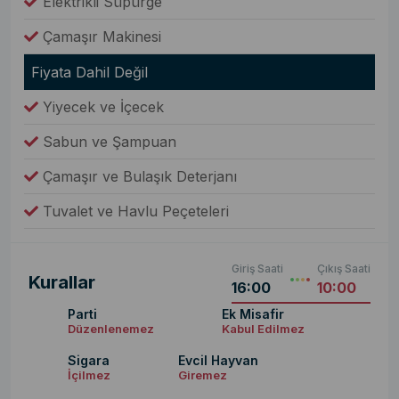
Elektrikli Süpürge
Çamaşır Makinesi
Fiyata Dahil Değil
Yiyecek ve İçecek
Sabun ve Şampuan
Çamaşır ve Bulaşık Deterjanı
Tuvalet ve Havlu Peçeteleri
Giriş Saati
Çıkış Saati
Kurallar
16:00
10:00
Parti
Ek Misafir
Düzenlenemez
Kabul Edilmez
Sigara
Evcil Hayvan
İçilmez
Giremez