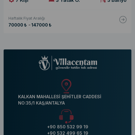
7 Kişi
3 Yatak O.
3 Banyo
Haftalık Fiyat Aralığı
-
70000 ₺
147000 ₺
KALKAN MAHALLESİ ŞEHİTLER CADDESİ
NO:35/1 KAŞ/ANTALYA
+90 850 532 99 19
+90 532 499 65 19