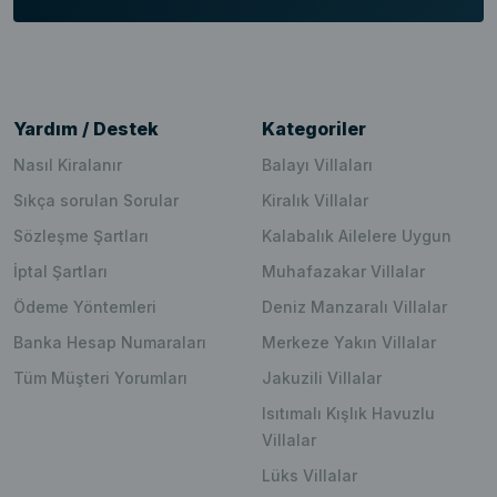
Yardım / Destek
Kategoriler
Nasıl Kiralanır
Balayı Villaları
Sıkça sorulan Sorular
Kiralık Villalar
Sözleşme Şartları
Kalabalık Ailelere Uygun
İptal Şartları
Muhafazakar Villalar
Ödeme Yöntemleri
Deniz Manzaralı Villalar
Banka Hesap Numaraları
Merkeze Yakın Villalar
Tüm Müşteri Yorumları
Jakuzili Villalar
Isıtımalı Kışlık Havuzlu
Villalar
Lüks Villalar