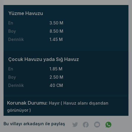
Yüzme Havuzu
En
3.50 M
Boy
8.50 M
Derinlik
1.45 M
Çocuk Havuzu yada Sığ Havuz
En
1.85 M
Boy
2.50 M
Derinlik
40 CM
Korunak Durumu:
Hayır ( Havuz alanı dışarıdan
görünüyor )
Bu villayı arkadaşın ile paylaş