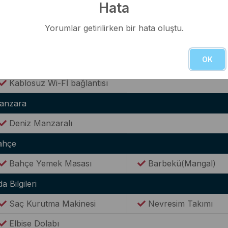
Buzdolabı
Elektrikli Su Isıtıcısı(
Hata
Tencere & Tava Takımları
Yemek Takımı
Yorumlar getirilirken bir hata oluştu.
Kaşık & Çatal Seti
OK
ternet(Wi-Fi)
Kablosuz Wi-Fİ bağlantısı
anzara
Deniz Manzaralı
ahçe
Bahçe Yemek Masası
Barbekü(Mangal)
a Bilgileri
Saç Kurutma Makinesi
Nevresim Takımı
Elbise Dolabı