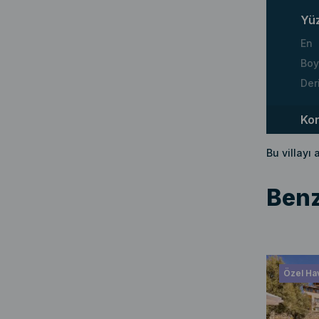
Yü
En
Boy
Der
Ko
Bu villayı
Benz
Özel Hav