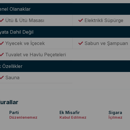
enel Olanaklar
Ütü & Ütü Masası
Elektrikli Süpürge
yata Dahil Değil
Yiyecek ve İçecek
Sabun ve Şampuan
Tuvalet ve Havlu Peçeteleri
 Özellikler
Sauna
urallar
Parti
Ek Misafir
Sigara
Düzenlenemez
Kabul Edilmez
İçilmez