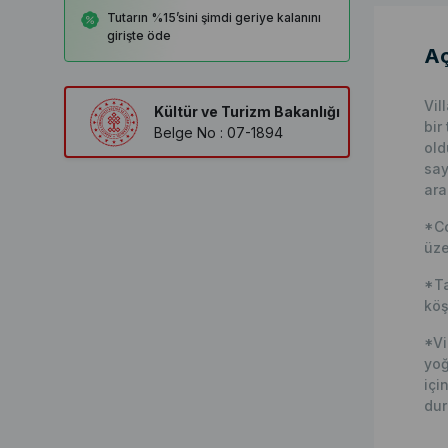
Tutarın %15’sini şimdi geriye kalanını
girişte öde
Aç
Vil
Kültür ve Turizm Bakanlığı
bir
Belge No : 07-1894
old
say
ara
*Co
üze
*Ta
köş
*Vi
yoğ
içi
dur