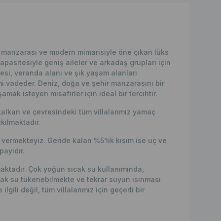
iz manzarası ve modern mimarisiyle öne çıkan lüks
 kapasitesiyle geniş aileler ve arkadaş grupları için
si, veranda alanı ve şık yaşam alanları
mi vadeder. Deniz, doğa ve şehir manzarasını bir
mak isteyen misafirler için ideal bir tercihtir.
kalkan ve çevresindeki tüm villalarımız yamaç
kılmaktadır.
ermekteyiz. Geride kalan %5’lik kısım ise uç ve
ayıdır.
lmaktadır. Çok yoğun sıcak su kullanımında,
ak su tükenebilmekte ve tekrar suyun ısınması
lgili değil, tüm villalarımız için geçerli bir