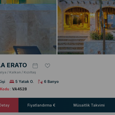
LA ERATO
alya / Kalkan / Kızıltaş
Kişi
5 Yatak O.
6 Banyo
a Kodu
:
VA4528
 Detay
Fiyatlandırma €
Müsaitlik Takvimi