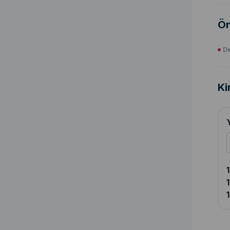
Ön
De
Ki
1
1
1