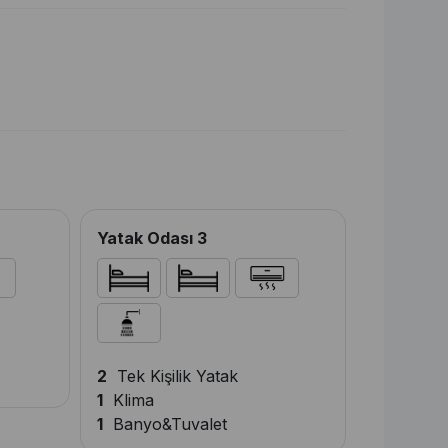
Yatak Odası 3
Mutfak
1
Çift Kişi
1
Klima
2
Tek Kişilik Yatak
1
Banyo&T
1
Klima
1
Banyo&Tuvalet