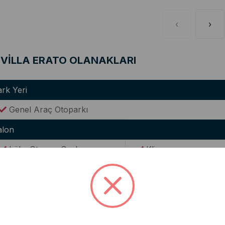
‹
›
VİLLA ERATO OLANAKLARI
rk Yeri
Genel Araç Otoparkı
alon
Lüks Oturma Grubu
Klima
WC(Ortak Kullanım)
Şömine
utfak
Modern Amerikan Mutfak
Ocak