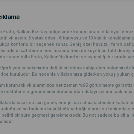
ıklama
la Erato, Kalkan Kızıltaş bölgesinde konumlanan, etkileyici den
 tatil villasıdır. 5 yatak odası, 6 banyosu ve 10 kişilik konaklama
ukça konforlu bir seçenek sunar. Geniş özel havuzu, ferah bahçe
esinde misafirlerine hem huzurlu hem de keyifli bir tatil deneyi
da sunan Villa Erato, Kalkan’da konfor ve ayrıcalığı bir arada yaşa
ğrafi yapısı bakımında dağlık bir alana sahip olan bölgemizde 
rine kuruludur. Bu nedenle villalarımıza giderken yokuş yukarı çı
m korunaklı villalarımızda her zaman %95 görünmeme garantisi v
e noktalarının görünmeme durumundan dolayı sizlerin sakınma p
llalarda sıcak su için güneş enerjili su ısıtma sistemleri kullanı
unluğa ve su tankının büyüklüğüne bağlı olarak su tankında sıc
n belirli bir süre geçmesi gerekmektedir. Bu not sadece bu villa ile i
umdur.