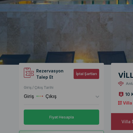
Rezervasyon
VİL
İptal Şartları
Talep Et
Ant
Giriş / Çıkış Tarihi
10 
Giriş
Çıkış
Vill
Fiyat Hesapla
Villa