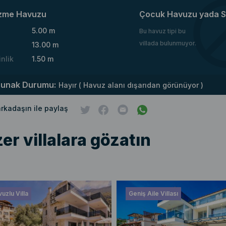
zme Havuzu
Çocuk Havuzu yada S
5.00 m
Bu havuz tipi bu
villada bulunmuyor.
13.00 m
inlik
1.50 m
runak Durumu:
Hayır ( Havuz alanı dışarıdan görünüyor )
 arkadaşın ile paylaş
er villalara gözatın
uzlu Villa
Geniş Aile Villası