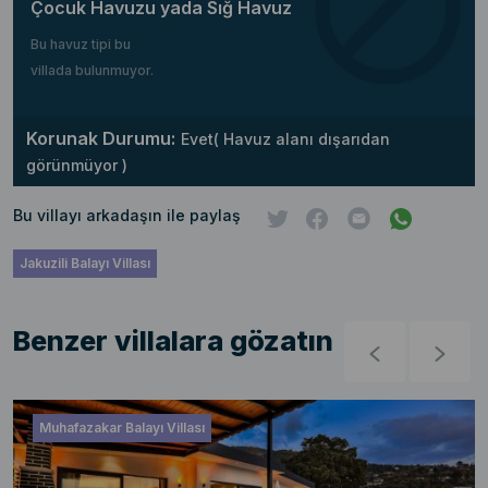
Çocuk Havuzu yada Sığ Havuz
Bu havuz tipi bu
villada bulunmuyor.
Korunak Durumu:
Evet( Havuz alanı dışarıdan
görünmüyor )
Bu villayı arkadaşın ile paylaş
Jakuzili Balayı Villası
Benzer villalara gözatın
Muhafazakar Balayı Villası