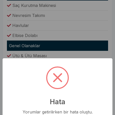
Saç Kurutma Makinesi
Nevresim Takımı
Havlular
Elbise Dolabı
Genel Olanaklar
Ütü & Ütü Masası
Elektrikli Süpürge
Çamaşır Makinesi
Fiyata Dahil Değil
Yiyecek ve İçecek
Hata
Sabun ve Şampuan
Yorumlar getirilirken bir hata oluştu.