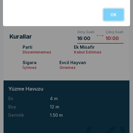
Çamaşır ve Bulaşık Deterjanı
Tuvalet ve Havlu Peçeteleri
OK
Giriş Saati
Çıkış Saati
Kurallar
16:00
10:00
Parti
Ek Misafir
Düzenlenemez
Kabul Edilmez
Sigara
Evcil Hayvan
İçilmez
Giremez
Yüzme Havuzu
En
4 m
Boy
12 m
Derinlik
1.50 m