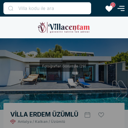
0
Fotoğrafları Görüntüle (29)
VİLLA ERDEM ÜZÜMLÜ
Antalya / Kalkan / Üzümlü