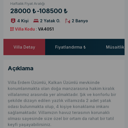
Haftalık Fiyat Aralığı
28000 ₺
-
108500 ₺
4 Kişi
2 Yatak O.
2 Banyo
Villa Kodu
:
VA4051
Villa Detay
Fiyatlandırma ₺
Müsaitlik 
Açıklama
Villa Erdem Üzümlü, Kalkan Üzümlü mevkiinde
konumlanmakta olan doğa manzarasına hakim kiralık
villalarımız arasında yer almaktadır. Şık ve konforlu bir
şekilde dizayn edilen yazlık villamızda 2 adet yatak
odası bulunmakta olup, 4 kişiye konaklama imkanı
sağlamaktadır. Villamızın havuz terasının korunaklı
olması sayesinde size özel bir ortam da rahat bir tatil
keyfi yaşayabilirsiniz.