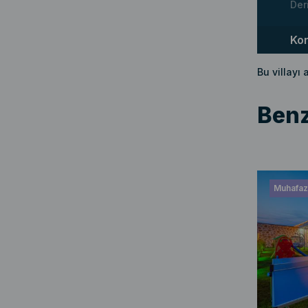
Der
Ko
Bu villayı
Benz
Muhafaza