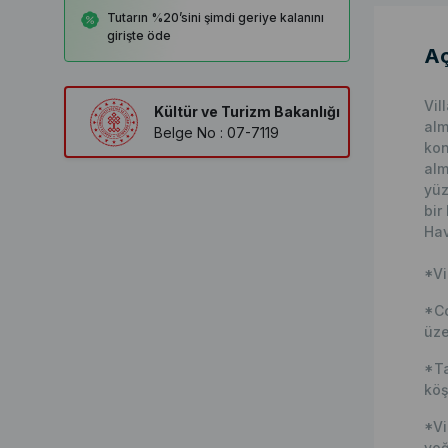
Tutarın %20’sini şimdi geriye kalanını
girişte öde
Aç
Vil
Kültür ve Turizm Bakanlığı
alm
Belge No : 07-7119
kon
alm
yüz
bir
Hav
*Vi
*Co
üze
*Ta
köş
*Vi
yoğ