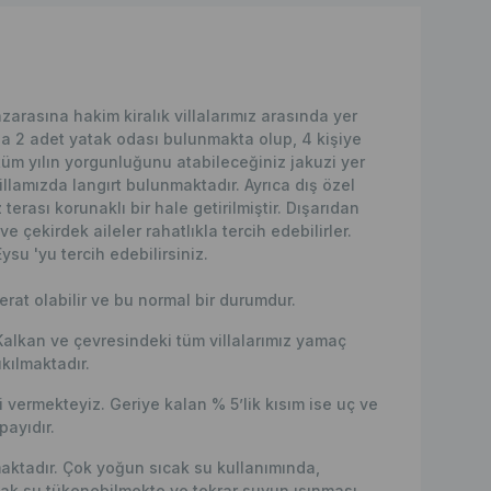
rasına hakim kiralık villalarımız arasında yer
zda 2 adet yatak odası bulunmakta olup, 4 kişiye
üm yılın yorgunluğunu atabileceğiniz jakuzi yer
llamızda langırt bulunmaktadır. Ayrıca dış özel
ası korunaklı bir hale getirilmiştir. Dışarıdan
çekirdek aileler rahatlıkla tercih edebilirler.
ysu 'yu tercih edebilirsiniz.
erat olabilir ve bu normal bir durumdur.
Kalkan ve çevresindeki tüm villalarımız yamaç
kılmaktadır.
vermekteyiz. Geriye kalan % 5’lik kısım ise uç ve
ayıdır.
lmaktadır. Çok yoğun sıcak su kullanımında,
ak su tükenebilmekte ve tekrar suyun ısınması