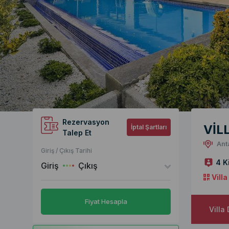
Rezervasyon
VİL
İptal Şartları
Talep Et
Ant
Giriş / Çıkış Tarihi
4 K
Giriş
Çıkış
Vill
Fiyat Hesapla
Villa