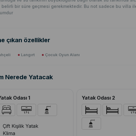
n belirli bir süre geçmesi gerekmektedir. Bu not sadece bu villa ile i
rumdur
e çıkan özellikler
hçeli
Langırt
Çocuk Oyun Alanı
m Nerede Yatacak
Yatak Odası 1
Yatak Odası 2
Çift Kişilik Yatak
Klima