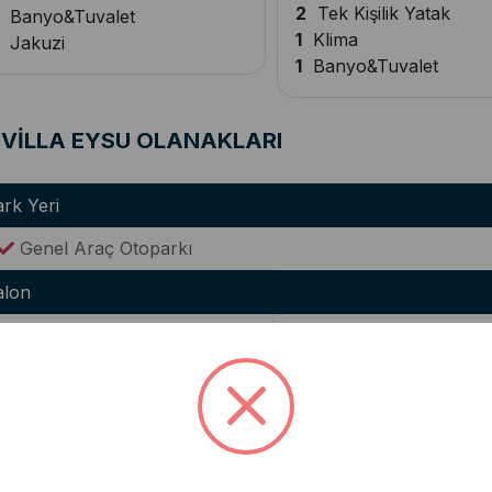
2
Tek Kişilik Yatak
Banyo&Tuvalet
1
Klima
Jakuzi
1
Banyo&Tuvalet
VİLLA EYSU OLANAKLARI
rk Yeri
Genel Araç Otoparkı
alon
Lüks Oturma Grubu
Klima
utfak
Modern Amerikan Mutfak
Ocak
Buzdolabı
Elektrikli Su Isıtıcısı(