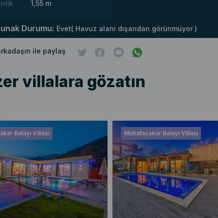
inlik
1,55 m
runak Durumu:
Evet( Havuz alanı dışarıdan görünmüyor )
 arkadaşın ile paylaş
er villalara gözatın
kar Balayı Villası
Muhafazakar Balayı Villası