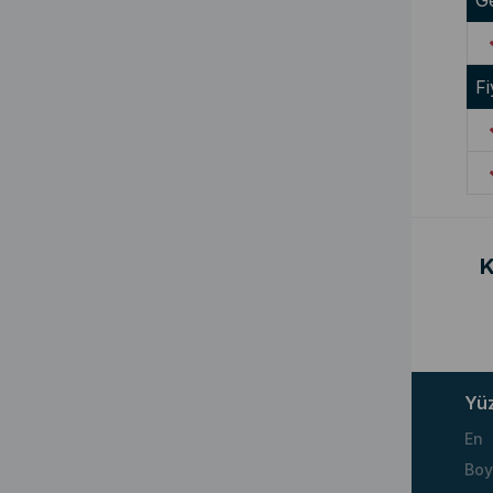
G
Fi
K
Yü
En
Boy