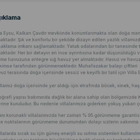
ıklama
la Eysu, Kalkan Çavdır mevkiinde konumlanmakta olan doğa manza
aktadır. Şık ve konforlu bir şekilde dizayn edilen yazlık villamı
aklama imkanı sağlamaktadır. Yatak odalarından bir tanesinde t
aktadır. Her bir detayın en ince ayrıntısına kadar düşünüldüğü vi
me havuzuna entegre sığ havuz yer almaktadır. Havuz ve havuz ter
 kimse tarafından görünmemektedir. Muhafazakar balayı çiftleri ve 
uz terasında doğa içerisinde sessiz ve keyifli bir tatil için Villa E
llamız doğa içerisinde yer aldığı için etrafında böcek, sinek, haş
ğrafi yapısı bakımında dağlık bir alana sahip olan bölgemizde 
rine kuruludur. Bu nedenle villalarımıza giderken yokuş yukarı çı
m korunaklı villalarımızda her zaman % 95 görünmeme garantisi 
e noktalarının görünmeme durumundan dolayı sizlerin sakınma p
llalarda sıcak su için güneş enerjili su ısıtma sistemleri kullanı
unluğa ve su tankının büyüklüğüne bağlı olarak su tankında sıc