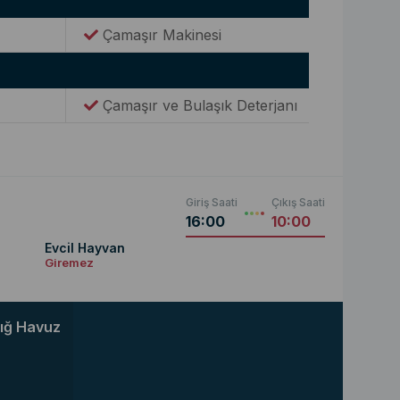
Çamaşır Makinesi
Çamaşır ve Bulaşık Deterjanı
Giriş Saati
Çıkış Saati
16:00
10:00
Evcil Hayvan
Giremez
ığ Havuz