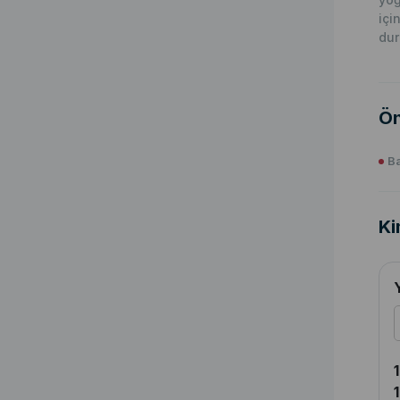
içi
du
Ön
Ba
Ki
1
1