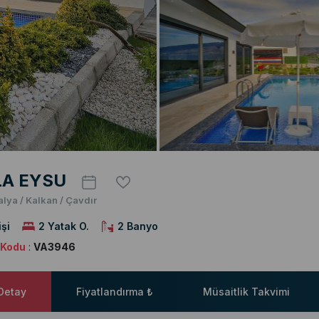
LA EYSU
alya / Kalkan / Çavdır
işi
2 Yatak O.
2 Banyo
a Kodu
:
VA3946
 Detay
Fiyatlandırma ₺
Müsaitlik Takvimi