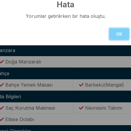
Hata
Tencere & Tava Takımları
Yemek Takımı
Kaşık & Çatal Seti
Yorumlar getirilirken bir hata oluştu.
ternet(Wi-Fi)
OK
Kablosuz Wi-Fİ bağlantısı
anzara
Doğa Manzaralı
ahçe
Bahçe Yemek Masası
Barbekü(Mangal)
a Bilgileri
Saç Kurutma Makinesi
Nevresim Takımı
Elbise Dolabı