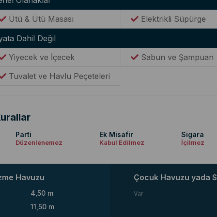
enel Olanaklar
Ütü & Ütü Masası
Elektrikli Süpürge
yata Dahil Değil
Yiyecek ve İçecek
Sabun ve Şampuan
Tuvalet ve Havlu Peçeteleri
urallar
Parti
Ek Misafir
Sigara
Düzenlenemez
Kabul Edilmez
İçilmez
zme Havuzu
Çocuk Havuzu yada S
4,50 m
Var
11,50 m