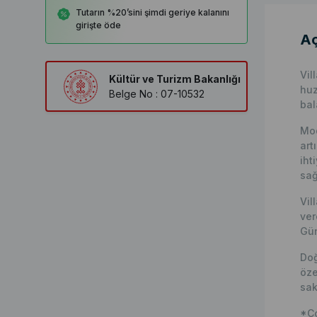
Tutarın %20’sini şimdi geriye kalanını
girişte öde
Aç
Vil
Kültür ve Turizm Bakanlığı
huz
Belge No : 07-10532
bal
Mod
art
iht
sağ
Vil
ver
Gün
Doğ
öze
sak
*Co