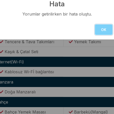
WC(Ortak Kullanım)
Hata
utfak
Yorumlar getirilirken bir hata oluştu.
Modern Amerikan Mutfak
Ocak
OK
Buzdolabı
Elektrikli Su Isıtıcısı(
Tencere & Tava Takımları
Yemek Takımı
Kaşık & Çatal Seti
ternet(Wi-Fi)
Kablosuz Wi-Fİ bağlantısı
anzara
Doğa Manzaralı
ahçe
Bahçe Yemek Masası
Barbekü(Mangal)