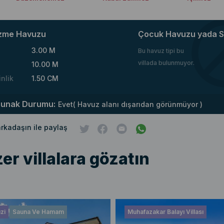
zme Havuzu
Çocuk Havuzu yada S
3.00 M
Bu havuz tipi bu
villada bulunmuyor.
10.00 M
inlik
1.50 CM
runak Durumu:
Evet( Havuz alanı dışarıdan görünmüyor )
 arkadaşın ile paylaş
er villalara gözatın
zi
Sauna Ve Hamam
Muhafazakar Balayı Villası