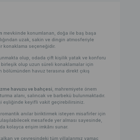
n
mevkiinde konumlanan, doğa ile baş başa
alığından uzak, sakin ve dingin atmosferiyle
 bir konaklama seçeneğidir.
nmakta olup, odada çift kişilik yatak ve konforu
 birleşik olup uzun süreli konaklamalar için
on bölümünden havuz terasına direkt çıkış
üzme havuzu ve bahçesi
, mahremiyete önem
oturma alanı, salıncak ve barbekü bulunmaktadır.
eşliğinde keyifli vakit geçirebilirsiniz.
antik anılar biriktirmek isteyen misafirler için
 ulaşılabilecek mesafede yer alması sayesinde,
da kolayca erişim imkânı sunar.
kalkan ve çevresindeki tüm villalarımız yamaç