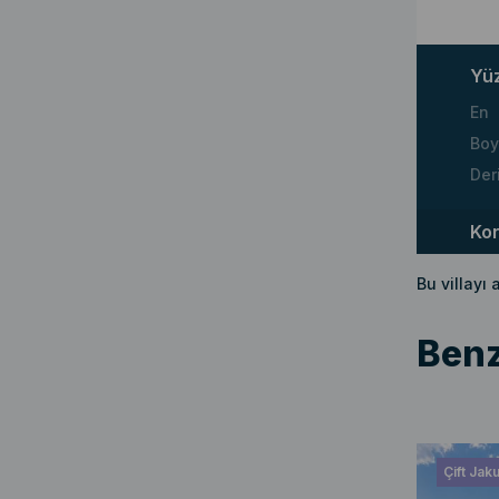
Yü
En
Boy
Der
Ko
Bu villayı
Benz
Çift Jaku