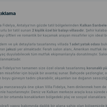
ıklama
la Fidelya, Antalya’nın gözde tatil bölgelerinden
Kalkan Sarıbele
urlu bir tatil sunan
2 kişilik özel bir balayı villasıdır
. Şehir kalab
ayı çiftleri ve romantik bir kaçamak arayan misafirler için ideal
ern ve şık detaylarla tasarlanmış villada
1 adet yatak odası
bulu
ıran
jakuzi
yer almaktadır. Ferah salon alanı, Amerikan mutfak ile
iyaç duyulabilecek tüm mutfak ekipmanlarıyla donatılmıştır. Sal
lanmaktadır.
la Fidelya’nın tamamen size özel olarak tasarlanmış
korunaklı y
en misafirler için büyük bir avantaj sunar. Bahçede şezlonglar, 
 boyu güneşin tadını çıkarabilir, akşamları ise doğanın sessizliği 
a manzarasıyla öne çıkan Villa Fidelya, hem dinlenmek hem de rom
nle hazırlanmıştır. Deniz ve Kalkan merkeze araçla kısa sürede
in bir ortamda konaklarken bölgedeki plaj ve sosyal olanaklara 
ğrafi yapısı bakımında dağlık bir alana sahip olan bölgemizde 