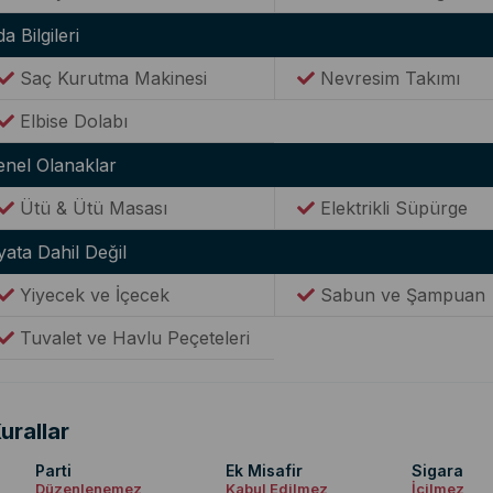
a Bilgileri
Saç Kurutma Makinesi
Nevresim Takımı
Elbise Dolabı
enel Olanaklar
Ütü & Ütü Masası
Elektrikli Süpürge
yata Dahil Değil
Yiyecek ve İçecek
Sabun ve Şampuan
Tuvalet ve Havlu Peçeteleri
urallar
Parti
Ek Misafir
Sigara
Düzenlenemez
Kabul Edilmez
İçilmez