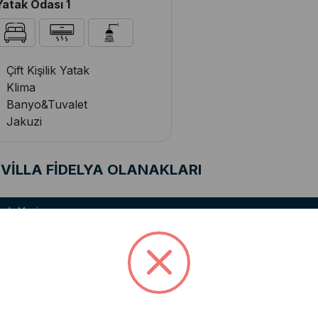
Yatak Odası 1
Çift Kişilik Yatak
Klima
Banyo&Tuvalet
Jakuzi
VİLLA FİDELYA OLANAKLARI
rk Yeri
Genel Araç Otoparkı
alon
Lüks Oturma Grubu
Klima