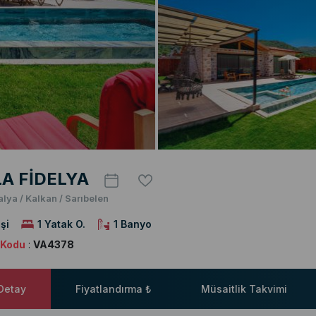
LA FİDELYA
alya / Kalkan / Sarıbelen
şi
1 Yatak O.
1 Banyo
a Kodu
:
VA4378
 Detay
Fiyatlandırma ₺
Müsaitlik Takvimi