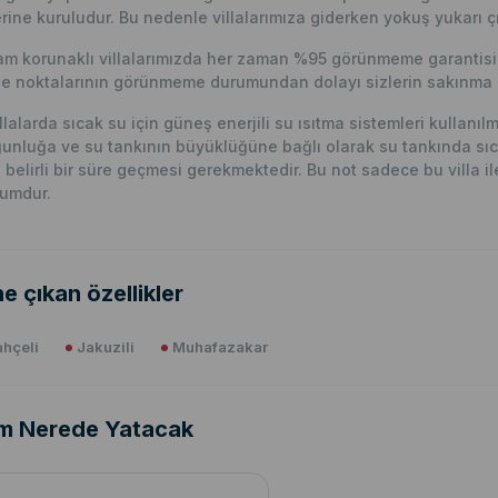
rine kuruludur. Bu nedenle villalarımıza giderken yokuş yukarı çı
m korunaklı villalarımızda her zaman %95 görünmeme garantisi v
e noktalarının görünmeme durumundan dolayı sizlerin sakınma p
llalarda sıcak su için güneş enerjili su ısıtma sistemleri kullanı
unluğa ve su tankının büyüklüğüne bağlı olarak su tankında sıc
n belirli bir süre geçmesi gerekmektedir. Bu not sadece bu villa ile i
umdur.
e çıkan özellikler
hçeli
Jakuzili
Muhafazakar
m Nerede Yatacak