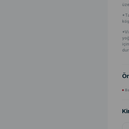
üze
*Ta
köş
*Vi
yoğ
içi
dur
Ön
Ba
Ki