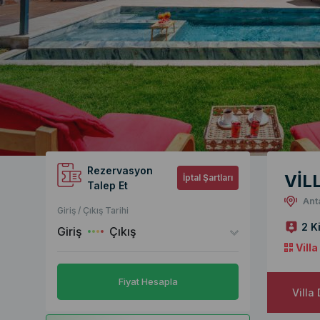
Rezervasyon
VİL
İptal Şartları
Talep Et
Ant
Giriş / Çıkış Tarihi
2 Ki
Giriş
Çıkış
Vill
Fiyat Hesapla
Villa