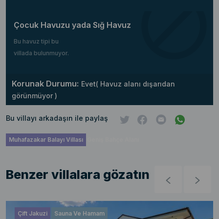
Çocuk Havuzu yada Sığ Havuz
Bu havuz tipi bu
villada bulunmuyor.
Korunak Durumu:
Evet( Havuz alanı dışarıdan
görünmüyor )
Bu villayı arkadaşın ile paylaş
Muhafazakar Balayı Villası
Geniş Bahçe Alanı
Benzer villalara gözatın
Çift Jakuzi
Sauna Ve Hamam