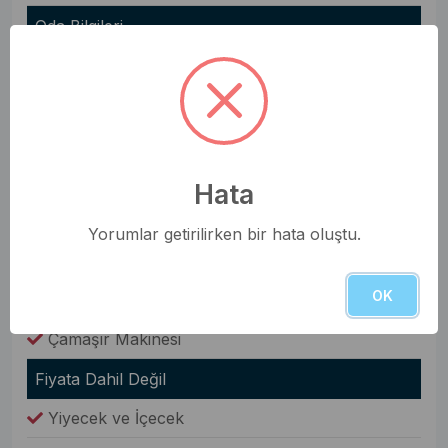
Oda Bilgileri
Saç Kurutma Makinesi
Nevresim Takımı
Havlular
Elbise Dolabı
Hata
Genel Olanaklar
Yorumlar getirilirken bir hata oluştu.
Ütü & Ütü Masası
OK
Elektrikli Süpürge
Çamaşır Makinesi
Fiyata Dahil Değil
Yiyecek ve İçecek