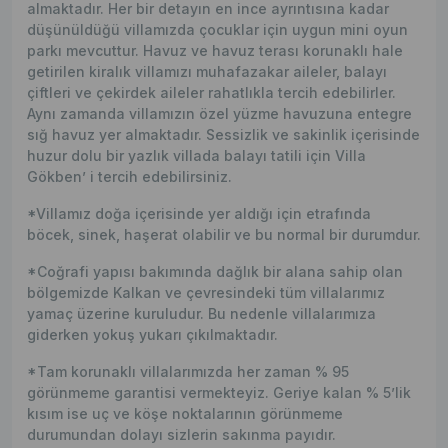
almaktadır. Her bir detayın en ince ayrıntısına kadar
düşünüldüğü villamızda çocuklar için uygun mini oyun
parkı mevcuttur. Havuz ve havuz terası korunaklı hale
getirilen kiralık villamızı muhafazakar aileler, balayı
çiftleri ve çekirdek aileler rahatlıkla tercih edebilirler.
Aynı zamanda villamızın özel yüzme havuzuna entegre
sığ havuz yer almaktadır. Sessizlik ve sakinlik içerisinde
huzur dolu bir yazlık villada balayı tatili için Villa
Gökben’ i tercih edebilirsiniz.
*Villamız doğa içerisinde yer aldığı için etrafında
böcek, sinek, haşerat olabilir ve bu normal bir durumdur.
*Coğrafi yapısı bakımında dağlık bir alana sahip olan
bölgemizde Kalkan ve çevresindeki tüm villalarımız
yamaç üzerine kuruludur. Bu nedenle villalarımıza
giderken yokuş yukarı çıkılmaktadır.
*Tam korunaklı villalarımızda her zaman % 95
görünmeme garantisi vermekteyiz. Geriye kalan % 5’lik
kısım ise uç ve köşe noktalarının görünmeme
durumundan dolayı sizlerin sakınma payıdır.