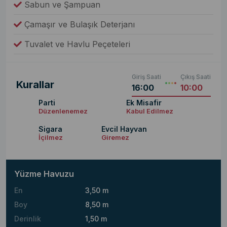
Sabun ve Şampuan
Çamaşır ve Bulaşık Deterjanı
Tuvalet ve Havlu Peçeteleri
Giriş Saati
Çıkış Saati
Kurallar
16:00
10:00
Parti
Ek Misafir
Düzenlenemez
Kabul Edilmez
Sigara
Evcil Hayvan
İçilmez
Giremez
Yüzme Havuzu
En
3,50 m
Boy
8,50 m
Derinlik
1,50 m