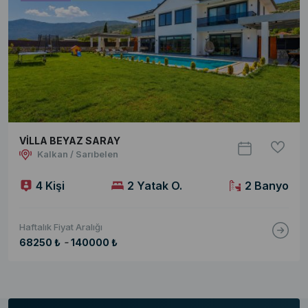
VİLLA BEYAZ SARAY
Kalkan / Sarıbelen
4 Kişi
2 Yatak O.
2 Banyo
Haftalık Fiyat Aralığı
-
68250 ₺
140000 ₺