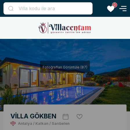
0
Fotoğrafları Görüntüle (87)
VİLLA GÖKBEN
Antalya / Kalkan / Sarıbelen