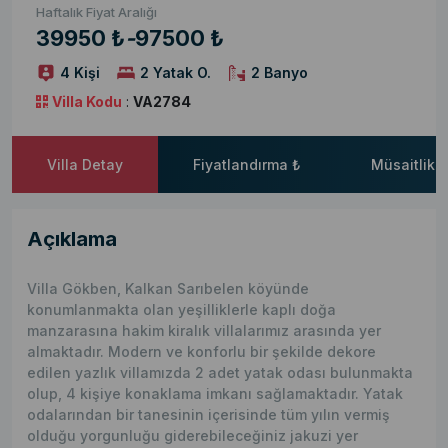
Haftalık Fiyat Aralığı
39950 ₺
-
97500 ₺
4 Kişi
2 Yatak O.
2 Banyo
Villa Kodu
:
VA2784
Villa Detay
Fiyatlandırma ₺
Müsaitlik 
Açıklama
Villa Gökben, Kalkan Sarıbelen köyünde
konumlanmakta olan yeşilliklerle kaplı doğa
manzarasına hakim kiralık villalarımız arasında yer
almaktadır. Modern ve konforlu bir şekilde dekore
edilen yazlık villamızda 2 adet yatak odası bulunmakta
olup, 4 kişiye konaklama imkanı sağlamaktadır. Yatak
odalarından bir tanesinin içerisinde tüm yılın vermiş
olduğu yorgunluğu giderebileceğiniz jakuzi yer