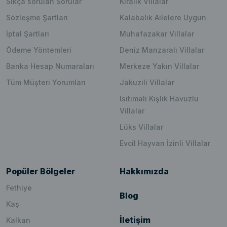
Sıkça sorulan Sorular
Kiralık Villalar
Sözleşme Şartları
Kalabalık Ailelere Uygun
İptal Şartları
Muhafazakar Villalar
Ödeme Yöntemleri
Deniz Manzaralı Villalar
Banka Hesap Numaraları
Merkeze Yakın Villalar
Tüm Müşteri Yorumları
Jakuzili Villalar
Isıtımalı Kışlık Havuzlu
Villalar
Lüks Villalar
Evcil Hayvan İzinli Villalar
Popüler Bölgeler
Hakkımızda
Fethiye
Blog
Kaş
İletişim
Kalkan