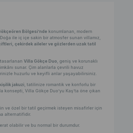
ökçeören Bölgesi’nde
konumlanan, modern
 Doğa ile iç içe sakin bir atmosfer sunan villamız,
çiftleri, çekirdek aileler ve gözlerden uzak tatil
e tasarlanan
Villa Gökçe Duo
, geniş ve korunaklı
mkânı sunar. Çim alanlarla çevrili havuz
nizle huzurlu ve keyifli anlar yaşayabilirsiniz.
kişilik jakuzi
, tatilinize romantik ve konforlu bir
i oda konsepti, Villa Gökçe Duo’yu Kaş’ta öne çıkan
 ve özel bir tatil geçirmek isteyen misafirler için
alternatifidir.
erat olabilir ve bu normal bir durumdur.