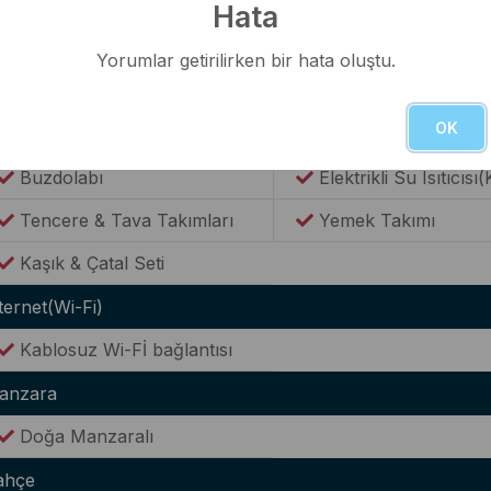
Lüks Oturma Grubu
Klima
Hata
WC(Ortak Kullanım)
Yorumlar getirilirken bir hata oluştu.
utfak
OK
Modern Amerikan Mutfak
Ocak
Buzdolabı
Elektrikli Su Isıtıcısı(
Tencere & Tava Takımları
Yemek Takımı
Kaşık & Çatal Seti
ternet(Wi-Fi)
Kablosuz Wi-Fİ bağlantısı
anzara
Doğa Manzaralı
ahçe