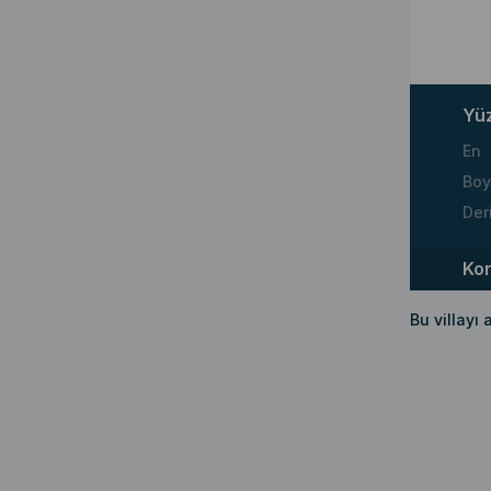
Yü
En
Boy
Der
Ko
Bu villayı