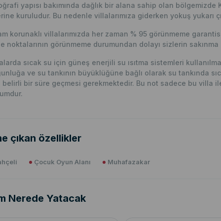
ğrafi yapısı bakımında dağlık bir alana sahip olan bölgemizde 
rine kuruludur. Bu nedenle villalarımıza giderken yokuş yukarı çı
m korunaklı villalarımızda her zaman % 95 görünmeme garantisi 
e noktalarının görünmeme durumundan dolayı sizlerin sakınma p
lalarda sıcak su için güneş enerjili su ısıtma sistemleri kullanıl
unluğa ve su tankının büyüklüğüne bağlı olarak su tankında sıc
n belirli bir süre geçmesi gerekmektedir. Bu not sadece bu villa ile i
umdur.
e çıkan özellikler
hçeli
Çocuk Oyun Alanı
Muhafazakar
m Nerede Yatacak