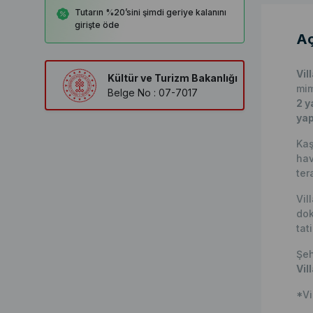
Tutarın %20’sini şimdi geriye kalanını
girişte öde
Aç
Vil
Kültür ve Turizm Bakanlığı
mim
Belge No : 07-7017
2 y
yap
Kaş
hav
ter
Vil
dok
tat
Şeh
Vil
*Vi