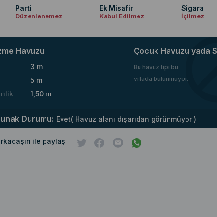
Parti
Ek Misafir
Sigara
Düzenlenemez
Kabul Edilmez
İçilmez
zme Havuzu
Çocuk Havuzu yada S
3 m
Bu havuz tipi bu
villada bulunmuyor.
5 m
inlik
1,50 m
runak Durumu:
Evet( Havuz alanı dışarıdan görünmüyor )
 arkadaşın ile paylaş