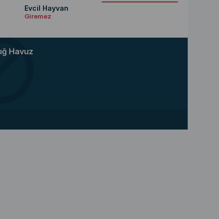
Evcil Hayvan
Giremez
ığ Havuz