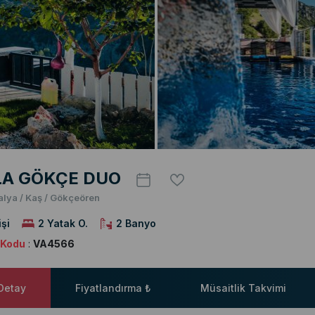
LA GÖKÇE DUO
alya / Kaş / Gökçeören
işi
2 Yatak O.
2 Banyo
a Kodu
:
VA4566
 Detay
Fiyatlandırma ₺
Müsaitlik Takvimi