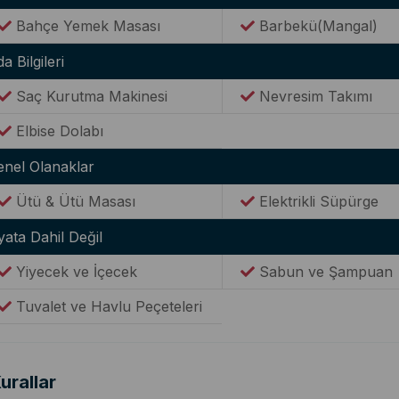
Bahçe Yemek Masası
Barbekü(Mangal)
a Bilgileri
Saç Kurutma Makinesi
Nevresim Takımı
Elbise Dolabı
enel Olanaklar
Ütü & Ütü Masası
Elektrikli Süpürge
yata Dahil Değil
Yiyecek ve İçecek
Sabun ve Şampuan
Tuvalet ve Havlu Peçeteleri
urallar