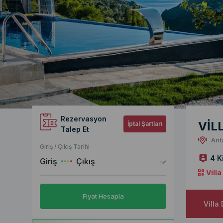
Rezervasyon
VİL
İptal Şartları
Talep Et
Ant
Giriş / Çıkış Tarihi
4 K
Giriş
Çıkış
Vill
Fiyat Hesapla
Villa