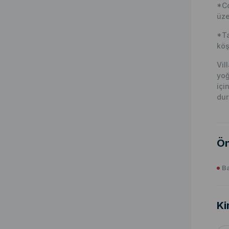
*Co
üze
*Ta
köş
Vil
yoğ
içi
dur
Ön
Ba
Ki