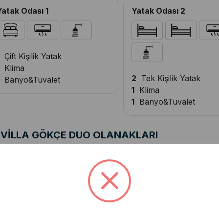
Yatak Odası 1
Yatak Odası 2
Çift Kişilik Yatak
Klima
2
Tek Kişilik Yatak
Banyo&Tuvalet
1
Klima
1
Banyo&Tuvalet
VİLLA GÖKÇE DUO OLANAKLARI
rk Yeri
Açık Otopark
Genel Araç Otoparkı
alon