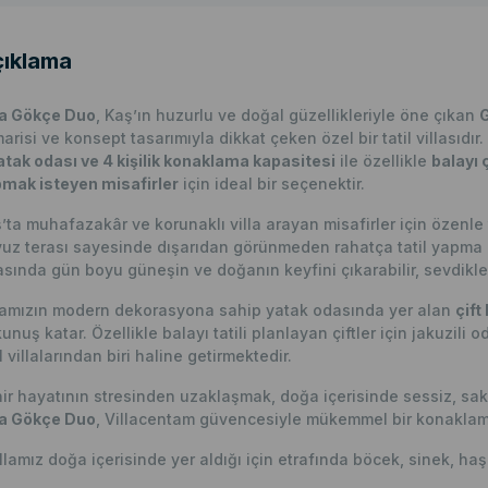
ıklama
la Gökçe Duo
, Kaş’ın huzurlu ve doğal güzellikleriyle öne çıkan
G
arisi ve konsept tasarımıyla dikkat çeken özel bir tatil villasıdır.
atak odası ve 4 kişilik konaklama kapasitesi
ile özellikle
balayı 
mak isteyen misafirler
için ideal bir seçenektir.
’ta muhafazakâr ve korunaklı villa arayan misafirler için özenl
uz terası sayesinde dışarıdan görünmeden rahatça tatil yapma i
asında gün boyu güneşin ve doğanın keyfini çıkarabilir, sevdikleri
lamızın modern dekorasyona sahip yatak odasında yer alan
çift 
unuş katar. Özellikle balayı tatili planlayan çiftler için jakuzil
il villalarından biri haline getirmektedir.
ir hayatının stresinden uzaklaşmak, doğa içerisinde sessiz, sakin
la Gökçe Duo
, Villacentam güvencesiyle mükemmel bir konaklama 
llamız doğa içerisinde yer aldığı için etrafında böcek, sinek, haş