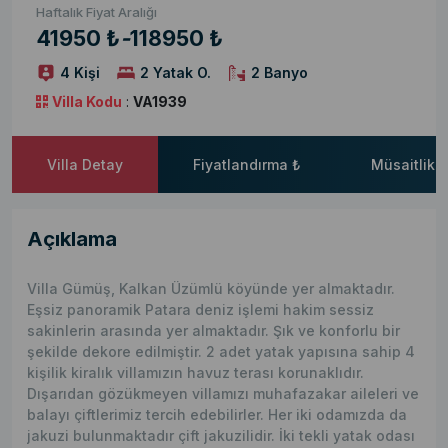
Haftalık Fiyat Aralığı
41950 ₺
-
118950 ₺
4 Kişi
2 Yatak O.
2 Banyo
Villa Kodu
:
VA1939
Villa Detay
Fiyatlandırma ₺
Müsaitlik 
Açıklama
Villa Gümüş, Kalkan Üzümlü köyünde yer almaktadır.
Eşsiz panoramik Patara deniz işlemi hakim sessiz
sakinlerin arasında yer almaktadır. Şık ve konforlu bir
şekilde dekore edilmiştir. 2 adet yatak yapısına sahip 4
kişilik kiralık villamızın havuz terası korunaklıdır.
Dışarıdan gözükmeyen villamızı muhafazakar aileleri ve
balayı çiftlerimiz tercih edebilirler. Her iki odamızda da
jakuzi bulunmaktadır çift jakuzilidir. İki tekli yatak odası