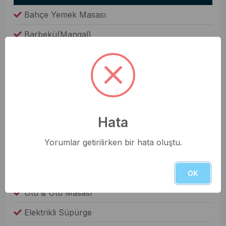
Bahçe Yemek Masası
Barbekü(Mangal)
Şezlong
Oda Bilgileri
Saç Kurutma Makinesi
Nevresim Takımı
Hata
Havlular
Yorumlar getirilirken bir hata oluştu.
Elbise Dolabı
Genel Olanaklar
OK
Ütü & Ütü Masası
Elektrikli Süpürge