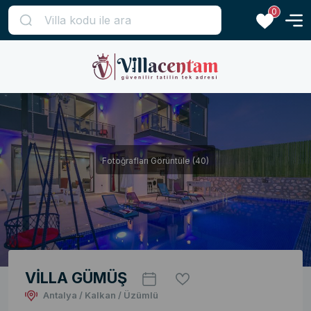
0
Fotoğrafları Görüntüle (40)
VİLLA GÜMÜŞ
Antalya / Kalkan / Üzümlü