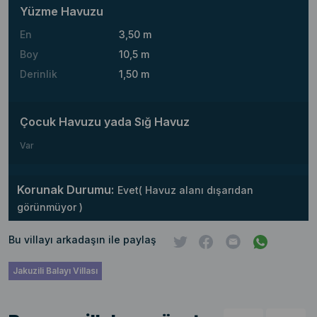
Yüzme Havuzu
En
3,50 m
Boy
10,5 m
Derinlik
1,50 m
Çocuk Havuzu yada Sığ Havuz
Var
Korunak Durumu:
Evet( Havuz alanı dışarıdan
görünmüyor )
Bu villayı arkadaşın ile paylaş
Jakuzili Balayı Villası