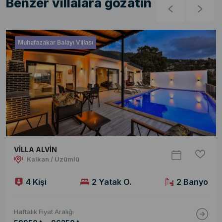
Benzer villalara gözatın
Muhafazakar Balayı Villası
VİLLA ALVİN
Kalkan / Üzümlü
4 Kişi
2 Yatak O.
2 Banyo
Haftalık Fiyat Aralığı