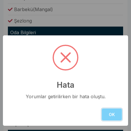
Barbekü(Mangal)
Şezlong
Oda Bilgileri
Saç Kurutma Makinesi
Nevresim Takımı
Havlular
Elbise Dolabı
Hata
Genel Olanaklar
Yorumlar getirilirken bir hata oluştu.
Ütü & Ütü Masası
Elektrikli Süpürge
OK
Çamaşır Makinesi