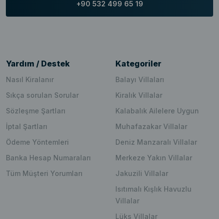
+90 532 499 65 19
Yardım / Destek
Kategoriler
Nasıl Kiralanır
Balayı Villaları
Sıkça sorulan Sorular
Kiralık Villalar
Sözleşme Şartları
Kalabalık Ailelere Uygun
İptal Şartları
Muhafazakar Villalar
Ödeme Yöntemleri
Deniz Manzaralı Villalar
Banka Hesap Numaraları
Merkeze Yakın Villalar
Tüm Müşteri Yorumları
Jakuzili Villalar
Isıtımalı Kışlık Havuzlu
Villalar
Lüks Villalar