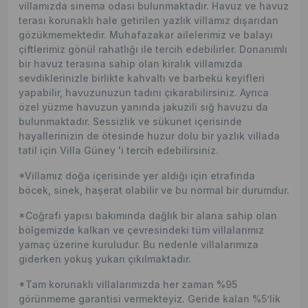
villamızda sinema odası bulunmaktadır. Havuz ve havuz
terası korunaklı hale getirilen yazlık villamız dışarıdan
gözükmemektedir. Muhafazakar ailelerimiz ve balayı
çiftlerimiz gönül rahatlığı ile tercih edebilirler. Donanımlı
bir havuz terasına sahip olan kiralık villamızda
sevdiklerinizle birlikte kahvaltı ve barbekü keyifleri
yapabilir, havuzunuzun tadını çıkarabilirsiniz. Ayrıca
özel yüzme havuzun yanında jakuzili sığ havuzu da
bulunmaktadır. Sessizlik ve sükunet içerisinde
hayallerinizin de ötesinde huzur dolu bir yazlık villada
tatil için Villa Güney 'i tercih edebilirsiniz.
*Villamız doğa içerisinde yer aldığı için etrafında
böcek, sinek, haşerat olabilir ve bu normal bir durumdur.
*Coğrafi yapısı bakımında dağlık bir alana sahip olan
bölgemizde kalkan ve çevresindeki tüm villalarımız
yamaç üzerine kuruludur. Bu nedenle villalarımıza
giderken yokuş yukarı çıkılmaktadır.
*Tam korunaklı villalarımızda her zaman %95
görünmeme garantisi vermekteyiz. Geride kalan %5’lik