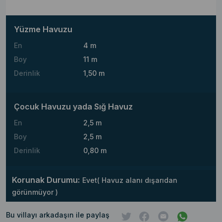
Yüzme Havuzu
En
4 m
Boy
11 m
Derinlik
1,50 m
Çocuk Havuzu yada Sığ Havuz
En
2,5 m
Boy
2,5 m
Derinlik
0,80 m
Korunak Durumu:
Evet( Havuz alanı dışarıdan
görünmüyor )
Bu villayı arkadaşın ile paylaş