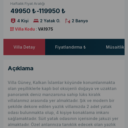
Haftalık Fiyat Aralığı
49950 ₺
-
119950 ₺
4 Kişi
2 Yatak O.
2 Banyo
Villa Kodu
:
VA1975
Villa Detay
Fiyatlandırma ₺
Müsaitlik 
Açıklama
Villa Güney, Kalkan İslamlar köyünde konumlanmakta
olan yeşilliklerle kaplı bol oksijenli doğaya ve uzaktan
panoramik deniz manzarsına sahip lüks kiralık
villalarımız arasında yer almaktadır. Şık ve modern bir
şekilde dekore edilen yazlık villamızda 2 adet yatak
odası bulunmakta olup, 4 kişiye konaklama imkanı
sağlamaktadır. Süit yatak odasının içerisinde jakuzi yer
almaktadır. Özel anlarınıza tanıklık edecek olan yazlık