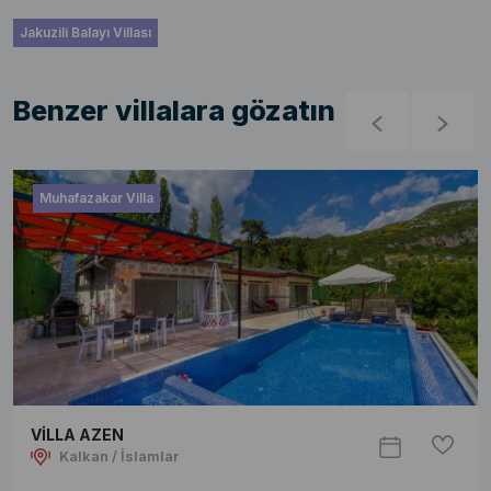
Jakuzili Balayı Villası
Benzer villalara gözatın
Muhafazakar Villa
VİLLA AZEN
Kalkan / İslamlar