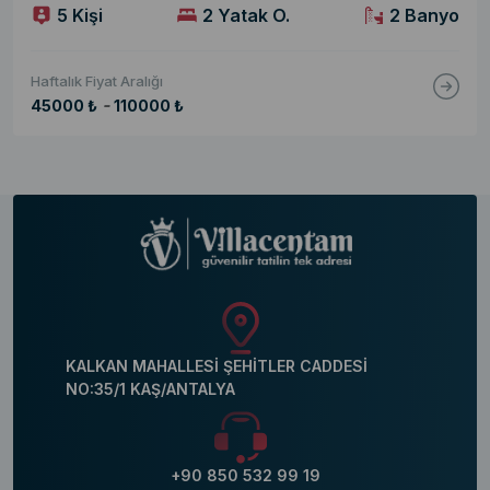
5 Kişi
2 Yatak O.
2 Banyo
Haftalık Fiyat Aralığı
-
45000 ₺
110000 ₺
KALKAN MAHALLESİ ŞEHİTLER CADDESİ
NO:35/1 KAŞ/ANTALYA
+90 850 532 99 19