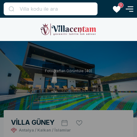
0
Fotoğrafları Görüntüle (40)
VİLLA GÜNEY
Antalya / Kalkan / İslamlar