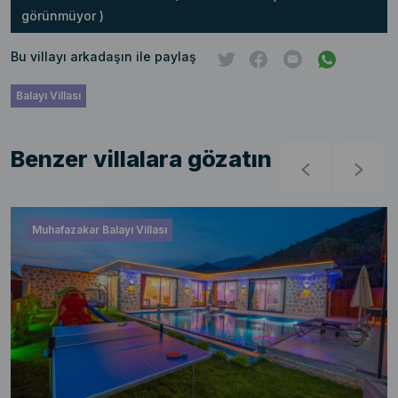
görünmüyor )
Bu villayı arkadaşın ile paylaş
Balayı Villası
Benzer villalara gözatın
Muhafazakar Balayı Villası