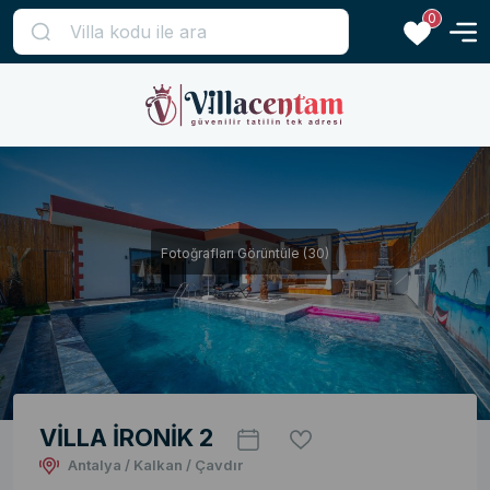
0
Fotoğrafları Görüntüle (30)
VİLLA İRONİK 2
Antalya / Kalkan / Çavdır