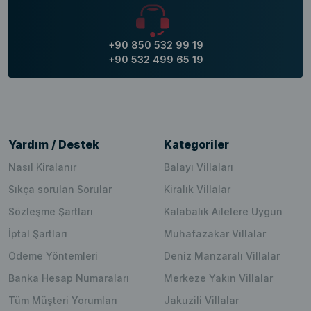
+90 850 532 99 19
+90 532 499 65 19
Yardım / Destek
Kategoriler
Nasıl Kiralanır
Balayı Villaları
Sıkça sorulan Sorular
Kiralık Villalar
Sözleşme Şartları
Kalabalık Ailelere Uygun
İptal Şartları
Muhafazakar Villalar
Ödeme Yöntemleri
Deniz Manzaralı Villalar
Banka Hesap Numaraları
Merkeze Yakın Villalar
Tüm Müşteri Yorumları
Jakuzili Villalar