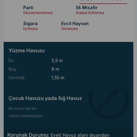
Parti
Ek Misafir
Düzenlenemez
Kabul Edilmez
Sigara
Evcil Hayvan
İçilmez
Giremez
Yüzme Havuzu
En
3,5 m
Boy
8 m
Derinlik
1,55 m
Çocuk Havuzu yada Sığ Havuz
Bu havuz tipi bu
villada bulunmuyor.
Korunak Durumu:
Evet( Havuz alanı dışarıdan