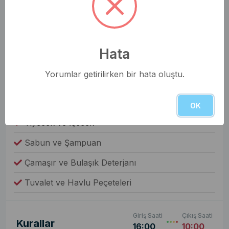
Elbise Dolabı
Genel Olanaklar
Ütü & Ütü Masası
Hata
Elektrikli Süpürge
Yorumlar getirilirken bir hata oluştu.
Çamaşır Makinesi
Fiyata Dahil Değil
OK
Yiyecek ve İçecek
Sabun ve Şampuan
Çamaşır ve Bulaşık Deterjanı
Tuvalet ve Havlu Peçeteleri
Giriş Saati
Çıkış Saati
Kurallar
16:00
10:00