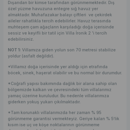
Dışarıdan bir kimse tarafından görünmemektedir. Dış
özel yüzme havuzuna entegre sığ havuz yer
almaktadır. Muhafazakar balayı çiftleri ve çekirdek
aileler rahatlıkla tercih edebilirler. Havuz terasında
muhteşem çam ağaçların karşıladığı doğa içerisinde
sessiz ve keyifli bir tatil için Villa İronik 2 'i tercih
edebilirsiniz.
NOT 1:
Villamıza giden yolun son 70 metresi stabilize
yoldur (asfalt değildir).
*Villamız doğa içerisinde yer aldığı için etrafında
böcek, sinek, haşerat olabilir ve bu normal bir durumdur.
*Coğrafi yapısı bakımında dağlık bir alana sahip olan
bölgemizde kalkan ve çevresindeki tüm villalarımız
yamaç üzerine kuruludur. Bu nedenle villalarımıza
giderken yokuş yukarı çıkılmaktadır.
*Tam korunaklı villalarımızda her zaman % 95
görünmeme garantisi vermekteyiz. Geriye kalan % 5’lik
kısım ise uç ve köşe noktalarının görünmeme