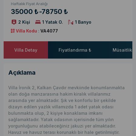
Haftalık Fiyat Aralığı
35000 ₺
-
78750 ₺
2 Kişi
1 Yatak O.
1 Banyo
Villa Kodu
:
VA4077
Villa Detay
Fiyatlandırma ₺
Müsaitlik 
Açıklama
Villa İronik 2, Kalkan Çavdır mevkiinde konumlanmakta
olan doğa manzarasına hakim kiralık villalarımız
arasında yer almaktadır. Şık ve konforlu bir şekilde
dizayn edilen yazlık villamızda 1 adet yatak odası
bulunmakta olup, 2 kişiye konaklama imkanı
sağlamaktadır. Yatak odasının içerisinde tüm yılın
yorgunluğunu atabileceğiniz jakuzi yer almaktadır.
Havuz ve havuz terası korunaklı bir hale getirilmiştir.