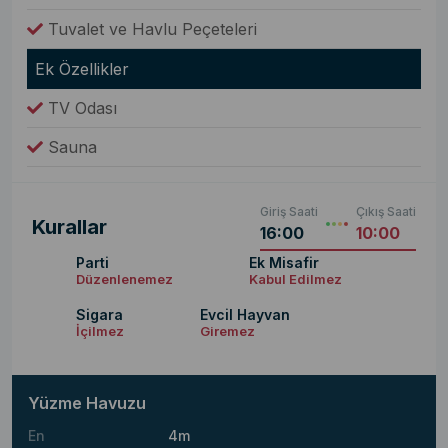
Tuvalet ve Havlu Peçeteleri
Ek Özellikler
TV Odası
Sauna
Giriş Saati
Çıkış Saati
Kurallar
16:00
10:00
Parti
Ek Misafir
Düzenlenemez
Kabul Edilmez
Sigara
Evcil Hayvan
İçilmez
Giremez
Yüzme Havuzu
En
4m