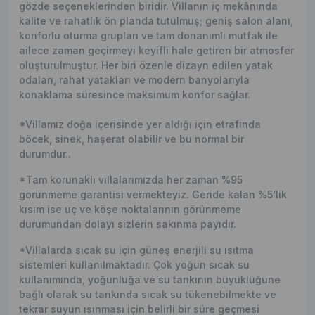
gözde seçeneklerinden biridir. Villanın iç mekânında
kalite ve rahatlık ön planda tutulmuş; geniş salon alanı,
konforlu oturma grupları ve tam donanımlı mutfak ile
ailece zaman geçirmeyi keyifli hale getiren bir atmosfer
oluşturulmuştur. Her biri özenle dizayn edilen yatak
odaları, rahat yatakları ve modern banyolarıyla
konaklama süresince maksimum konfor sağlar.
*Villamız doğa içerisinde yer aldığı için etrafında
böcek, sinek, haşerat olabilir ve bu normal bir
durumdur..
*Tam korunaklı villalarımızda her zaman %95
görünmeme garantisi vermekteyiz. Geride kalan %5’lik
kısım ise uç ve köşe noktalarının görünmeme
durumundan dolayı sizlerin sakınma payıdır.
*Villalarda sıcak su için güneş enerjili su ısıtma
sistemleri kullanılmaktadır. Çok yoğun sıcak su
kullanımında, yoğunluğa ve su tankının büyüklüğüne
bağlı olarak su tankında sıcak su tükenebilmekte ve
tekrar suyun ısınması için belirli bir süre geçmesi