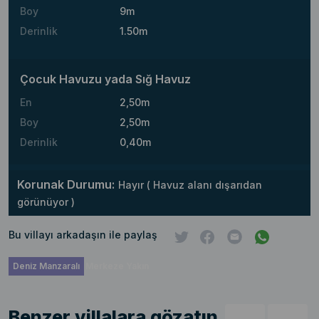
Boy
9m
Derinlik
1.50m
Çocuk Havuzu yada Sığ Havuz
En
2,50m
Boy
2,50m
Derinlik
0,40m
Korunak Durumu:
Hayır ( Havuz alanı dışarıdan
görünüyor )
Bu villayı arkadaşın ile paylaş
Deniz Manzaralı
Merkeze Yakın
Benzer villalara gözatın