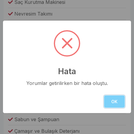
Saç Kurutma Makinesi
Nevresim Takımı
Havlular
Elbise Dolabı
Genel Olanaklar
Ütü & Ütü Masası
Hata
Elektrikli Süpürge
Yorumlar getirilirken bir hata oluştu.
Çamaşır Makinesi
Fiyata Dahil Değil
OK
Yiyecek ve İçecek
Sabun ve Şampuan
Çamaşır ve Bulaşık Deterjanı