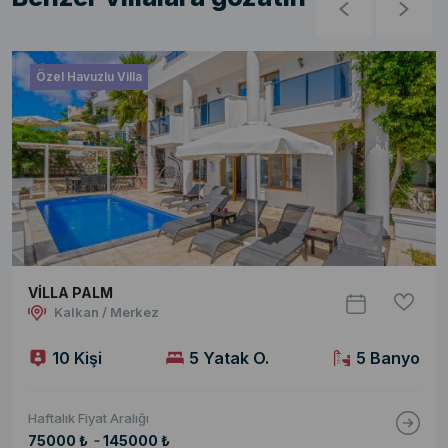
Özel Havuzlu Villa
VİLLA PALM
Kalkan / Merkez
10 Kişi
5 Yatak O.
5 Banyo
Haftalık Fiyat Aralığı
-
75000 ₺
145000 ₺