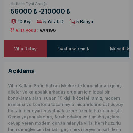
Haftalık Fiyat Aralığı
56000 ₺
-
210000 ₺
10 Kişi
5 Yatak O.
5 Banyo
Villa Kodu
:
VA4196
Villa Detay
Fiyatlandırma ₺
Müsaitlik 
Açıklama
Villa Kalkan Safir, Kalkan Merkezde konumlanan geniş
aileler ve kalabalık arkadaş grupları için ideal bir
konaklama alanı sunan 10
kişilik özel villamız
, modern
mimarisi ve konforlu tasarımıyla misafirlerine üst düzey
bir tatil deneyimi yaşatmak üzere özenle hazırlanmıştır.
Geniş yaşam alanları, ferah odaları ve tüm ihtiyaçlara
cevap veren modern donanımlarıyla villa; hem huzurlu
hem de eğlenceli bir tatil geçirmek isteyen misafirlerin