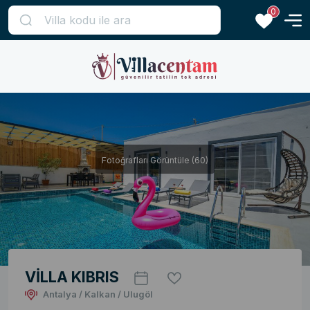
0
Fotoğrafları Görüntüle (60)
VİLLA KIBRIS
Antalya / Kalkan / Ulugöl