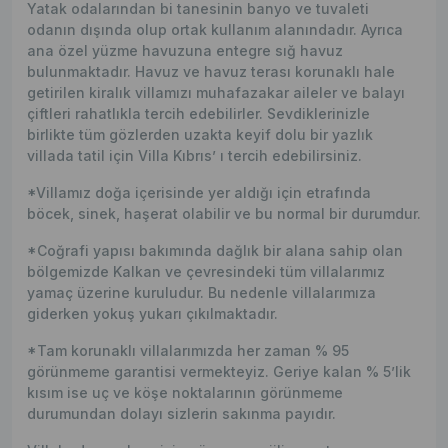
Yatak odalarından bi tanesinin banyo ve tuvaleti
odanın dışında olup ortak kullanım alanındadır. Ayrıca
ana özel yüzme havuzuna entegre sığ havuz
bulunmaktadır. Havuz ve havuz terası korunaklı hale
getirilen kiralık villamızı muhafazakar aileler ve balayı
çiftleri rahatlıkla tercih edebilirler. Sevdiklerinizle
birlikte tüm gözlerden uzakta keyif dolu bir yazlık
villada tatil için Villa Kıbrıs’ ı tercih edebilirsiniz.
*Villamız doğa içerisinde yer aldığı için etrafında
böcek, sinek, haşerat olabilir ve bu normal bir durumdur.
*Coğrafi yapısı bakımında dağlık bir alana sahip olan
bölgemizde Kalkan ve çevresindeki tüm villalarımız
yamaç üzerine kuruludur. Bu nedenle villalarımıza
giderken yokuş yukarı çıkılmaktadır.
*Tam korunaklı villalarımızda her zaman % 95
görünmeme garantisi vermekteyiz. Geriye kalan % 5’lik
kısım ise uç ve köşe noktalarının görünmeme
durumundan dolayı sizlerin sakınma payıdır.