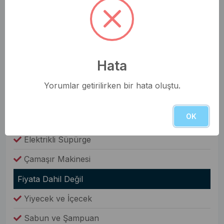
Oda Bilgileri
Saç Kurutma Makinesi
Nevresim Takımı
Havlular
Hata
Elbise Dolabı
Yorumlar getirilirken bir hata oluştu.
Genel Olanaklar
OK
Ütü & Ütü Masası
Elektrikli Süpürge
Çamaşır Makinesi
Fiyata Dahil Değil
Yiyecek ve İçecek
Sabun ve Şampuan