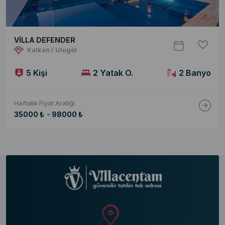
VİLLA DEFENDER
Kalkan / Ulugöl
5 Kişi
2 Yatak O.
2 Banyo
Haftalık Fiyat Aralığı
-
35000 ₺
98000 ₺