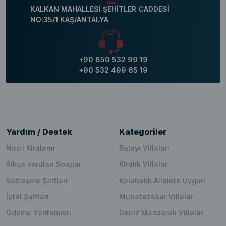
KALKAN MAHALLESİ ŞEHİTLER CADDESİ
NO:35/1 KAŞ/ANTALYA
+90 850 532 99 19
+90 532 499 65 19
Yardım / Destek
Kategoriler
Nasıl Kiralanır
Balayı Villaları
Sıkça sorulan Sorular
Kiralık Villalar
Sözleşme Şartları
Kalabalık Ailelere Uygun
İptal Şartları
Muhafazakar Villalar
Ödeme Yöntemleri
Deniz Manzaralı Villalar