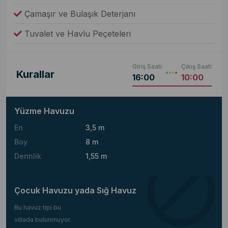
Çamaşır ve Bulaşık Deterjanı
Tuvalet ve Havlu Peçeteleri
Giriş Saati
Çıkış Saati
Kurallar
16:00
10:00
Yüzme Havuzu
En
3,5 m
Boy
8 m
Derinlik
1,55 m
Çocuk Havuzu yada Sığ Havuz
Bu havuz tipi bu
villada bulunmuyor.