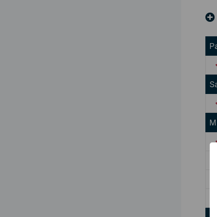
Pa
S
M