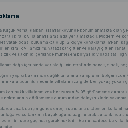
ıklama
la Küçük Asma, Kalkan İslamlar köyünde konumlanmakta olan yeşi
zaralı kiralık villalarımız arasında yer almaktadır. Modern ve kon
det yatak odası bulunmakta olup, 2 kişiye konaklama imkanı sağ
irilen kiralık villamızı muhafazakar çiftler ve balayı çiftleri rahat
sizlik ve sakinlik içerisinde muhteşem bir yazlık villada tatil için
llamız doğa içerisinde yer aldığı için etrafında böcek, sinek, haş
ğrafi yapısı bakımında dağlık bir alana sahip olan bölgemizde 
rine kuruludur. Bu nedenle villalarımıza giderken yokuş yukarı çı
m korunaklı villalarımızda her zaman % 95 görünmeme garantisi 
e noktalarının görünmeme durumundan dolayı sizlerin sakınma p
lalarda sıcak su için güneş enerjili su ısıtma sistemleri kullanıl
unluğa ve su tankının büyüklüğüne bağlı olarak su tankında sıc
n belirli bir süre geçmesi gerekmektedir. Bu not sadece bu villa ile i
rumdur