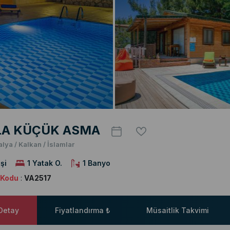
LA KÜÇÜK ASMA
alya / Kalkan / İslamlar
şi
1 Yatak O.
1 Banyo
a Kodu
:
VA2517
 Detay
Fiyatlandırma ₺
Müsaitlik Takvimi