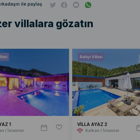
 arkadaşın ile paylaş
er villalara gözatın
llası
Balayı Villası
YAZ 1
VİLLA AYAZ 2
an / İslamlar
Kalkan / İslamlar