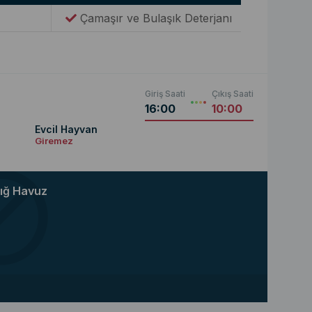
Çamaşır ve Bulaşık Deterjanı
Giriş Saati
Çıkış Saati
16:00
10:00
Evcil Hayvan
Giremez
ığ Havuz