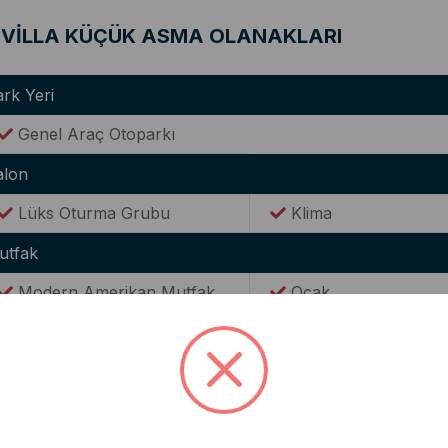
VİLLA KÜÇÜK ASMA OLANAKLARI
rk Yeri
Genel Araç Otoparkı
alon
Lüks Oturma Grubu
Klima
utfak
Modern Amerikan Mutfak
Ocak
Buzdolabı
Elektrikli Su Isıtıcısı(
Tencere & Tava Takımları
Yemek Takımı
Kaşık & Çatal Seti