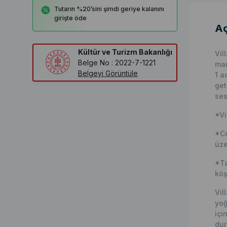
Tutarın %20’sini şimdi geriye kalanını
girişte öde
Aç
Kültür ve Turizm Bakanlığı
Vil
Belge No : 2022-7-1221
man
Belgeyi Görüntüle
1 a
get
ses
*Vi
*Co
üze
*Ta
köş
Vil
yoğ
içi
du