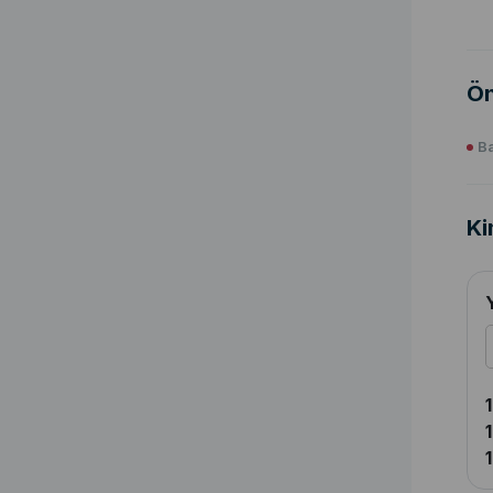
Ön
Ba
Ki
1
1
1