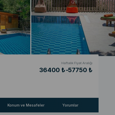
(21)
Haftalık Fiyat Aralığı
36400 ₺
-
57750 ₺
Konum ve Mesafeler
Yorumlar