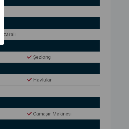
nzaralı
Şezlong
Havlular
Çamaşır Makinesi