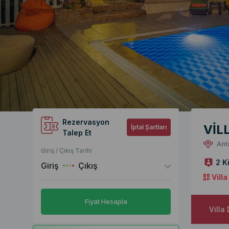
Rezervasyon
VİL
İptal Şartları
Talep Et
Ant
Giriş / Çıkış Tarihi
2 Ki
Giriş
Çıkış
Vill
Fiyat Hesapla
Villa