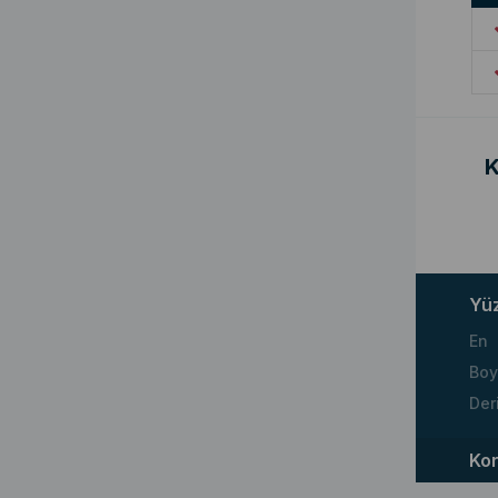
K
Yü
En
Boy
Der
Ko