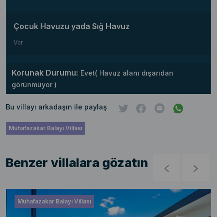
Çocuk Havuzu yada Sığ Havuz
Var
Korunak Durumu:
Evet( Havuz alanı dışarıdan
görünmüyor )
Bu villayı arkadaşın ile paylaş
Muhafazakar Balayı Villası
Benzer villalara gözatın
Muhafazakar Balayı Villası