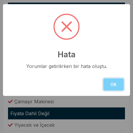
Oda Bilgileri
Saç Kurutma Makinesi
Nevresim Takımı
Havlular
Hata
Elbise Dolabı
Yorumlar getirilirken bir hata oluştu.
Genel Olanaklar
Ütü & Ütü Masası
OK
Elektrikli Süpürge
Çamaşır Makinesi
Fiyata Dahil Değil
Yiyecek ve İçecek