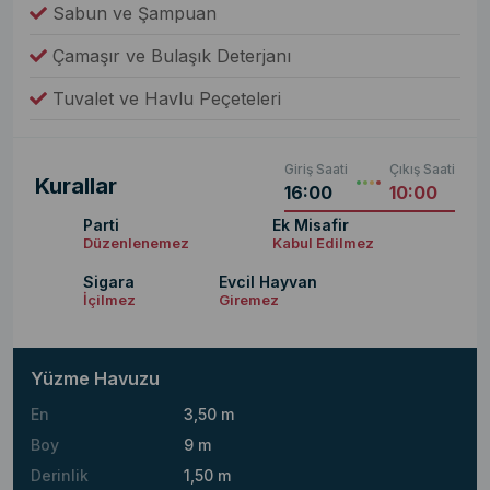
Sabun ve Şampuan
Çamaşır ve Bulaşık Deterjanı
Tuvalet ve Havlu Peçeteleri
Giriş Saati
Çıkış Saati
Kurallar
16:00
10:00
Parti
Ek Misafir
Düzenlenemez
Kabul Edilmez
Sigara
Evcil Hayvan
İçilmez
Giremez
Yüzme Havuzu
En
3,50 m
Boy
9 m
Derinlik
1,50 m