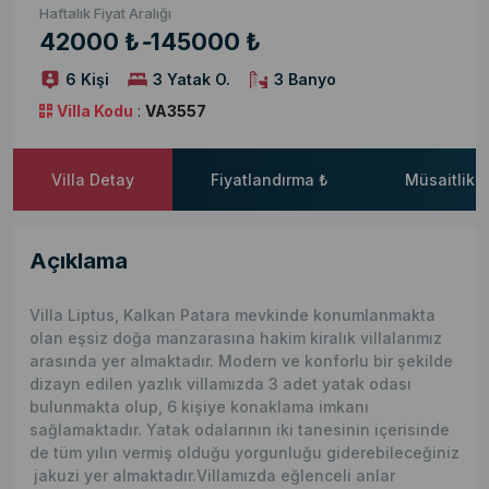
Haftalık Fiyat Aralığı
42000 ₺
-
145000 ₺
6 Kişi
3 Yatak O.
3 Banyo
Villa Kodu
:
VA3557
Villa Detay
Fiyatlandırma ₺
Müsaitlik 
Açıklama
Villa Liptus, Kalkan Patara mevkinde konumlanmakta
olan eşsiz doğa manzarasına hakim kiralık villalarımız
arasında yer almaktadır. Modern ve konforlu bir şekilde
dizayn edilen yazlık villamızda 3 adet yatak odası
bulunmakta olup, 6 kişiye konaklama imkanı
sağlamaktadır. Yatak odalarının iki tanesinin içerisinde
de tüm yılın vermiş olduğu yorgunluğu giderebileceğiniz
jakuzi yer almaktadır.Villamızda eğlenceli anlar