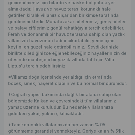
geçirebilmeniz için bilardo ve basketbol potası yer
almaktadır. Havuz ve havuz terası korunaklı hale
getirilen kiralık villamız dışarıdan bir kimse tarafında
görülmemektedir. Muhafazakar ailelerimiz, geniş aileler
ve balayı çiftlerimiz gönül rahatlığıyla tercih edebilirler.
Ferah ve donanımlı bir havuz terasına sahip olan yazlık
villamızın havuzunun tadını çıkartabilir, yeme içme
keyfini en güzel hale getirebilirsiniz. Sevdiklerinizle
birlikte dilediğinizce eğlenebileceğiniz hayallerinizin de
ötesinde muhteşem bir yazlık villada tatil için Villa
Liptus'u tercih edebilirsiniz.
*Villamız doğa içerisinde yer aldığı için etrafında
böcek, sinek, haşerat olabilir ve bu normal bir durumdur.
*Coğrafi yapısı bakımında dağlık bir alana sahip olan
bölgemizde Kalkan ve çevresindeki tüm villalarımız
yamaç üzerine kuruludur. Bu nedenle villalarımıza
giderken yokuş yukarı çıkılmaktadır.
*Tam korunaklı villalarımızda her zaman % 95
görünmeme garantisi vermekteyiz. Geriye kalan % 5’lik