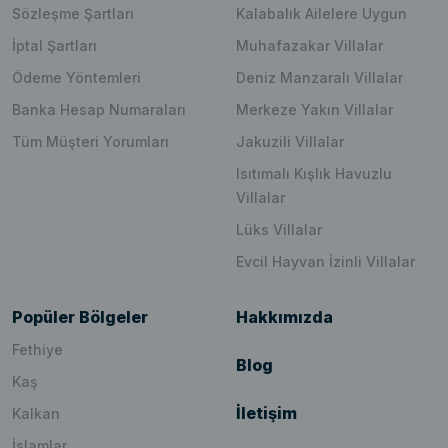
Sözleşme Şartları
Kalabalık Ailelere Uygun
İptal Şartları
Muhafazakar Villalar
Ödeme Yöntemleri
Deniz Manzaralı Villalar
Banka Hesap Numaraları
Merkeze Yakın Villalar
Tüm Müşteri Yorumları
Jakuzili Villalar
Isıtımalı Kışlık Havuzlu
Villalar
Lüks Villalar
Evcil Hayvan İzinli Villalar
Popüler Bölgeler
Hakkımızda
Fethiye
Blog
Kaş
İletişim
Kalkan
İslamlar