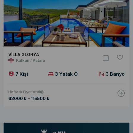
VİLLA GLORYA
Kalkan / Patara
7 Kişi
3 Yatak O.
3 Banyo
Haftalık Fiyat Aralığı
-
63000 ₺
115500 ₺