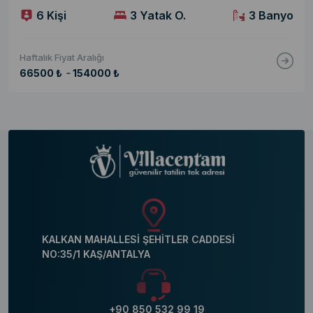
6 Kişi
3 Yatak O.
3 Banyo
Haftalık Fiyat Aralığı
-
66500 ₺
154000 ₺
KALKAN MAHALLESİ ŞEHİTLER CADDESİ
NO:35/1 KAŞ/ANTALYA
+90 850 532 99 19