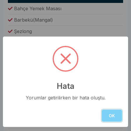
Bahçe Yemek Masası
Barbekü(Mangal)
Şezlong
Oda Bilgileri
Saç Kurutma Makinesi
Nevresim Takımı
Havlular
Hata
Elbise Dolabı
Yorumlar getirilirken bir hata oluştu.
Genel Olanaklar
Ütü & Ütü Masası
OK
Elektrikli Süpürge