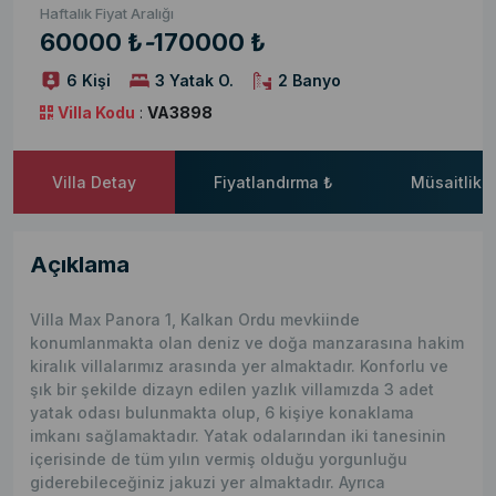
Haftalık Fiyat Aralığı
60000 ₺
-
170000 ₺
6 Kişi
3 Yatak O.
2 Banyo
Villa Kodu
:
VA3898
Villa Detay
Fiyatlandırma ₺
Müsaitlik 
Açıklama
Villa Max Panora 1, Kalkan Ordu mevkiinde
konumlanmakta olan deniz ve doğa manzarasına hakim
kiralık villalarımız arasında yer almaktadır. Konforlu ve
şık bir şekilde dizayn edilen yazlık villamızda 3 adet
yatak odası bulunmakta olup, 6 kişiye konaklama
imkanı sağlamaktadır. Yatak odalarından iki tanesinin
içerisinde de tüm yılın vermiş olduğu yorgunluğu
giderebileceğiniz jakuzi yer almaktadır. Ayrıca