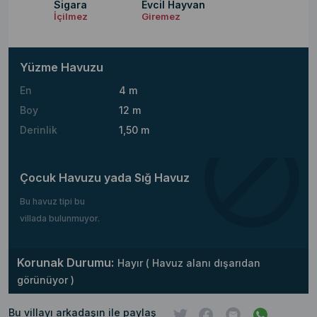
Sigara
Evcil Hayvan
İçilmez
Giremez
Yüzme Havuzu
En
4 m
Boy
12 m
Derinlik
1,50 m
Çocuk Havuzu yada Sığ Havuz
Bu havuz tipi bu
villada bulunmuyor.
Korunak Durumu:
Hayır ( Havuz alanı dışarıdan
görünüyor )
Bu villayı arkadaşın ile paylaş