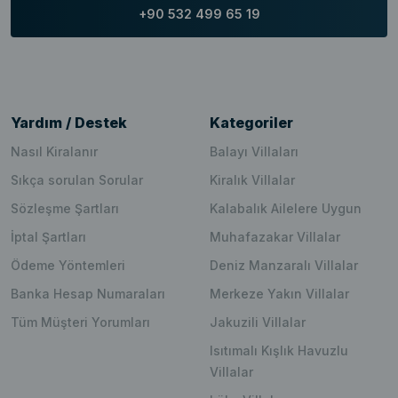
+90 532 499 65 19
Yardım / Destek
Kategoriler
Nasıl Kiralanır
Balayı Villaları
Sıkça sorulan Sorular
Kiralık Villalar
Sözleşme Şartları
Kalabalık Ailelere Uygun
İptal Şartları
Muhafazakar Villalar
Ödeme Yöntemleri
Deniz Manzaralı Villalar
Banka Hesap Numaraları
Merkeze Yakın Villalar
Tüm Müşteri Yorumları
Jakuzili Villalar
Isıtımalı Kışlık Havuzlu
Villalar