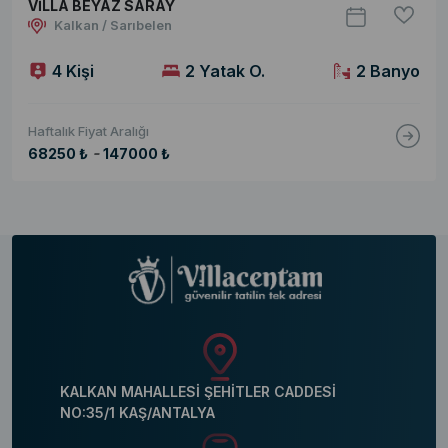
VİLLA BEYAZ SARAY
Kalkan / Sarıbelen
4 Kişi
2 Yatak O.
2 Banyo
Haftalık Fiyat Aralığı
-
68250 ₺
147000 ₺
KALKAN MAHALLESİ ŞEHİTLER CADDESİ
NO:35/1 KAŞ/ANTALYA