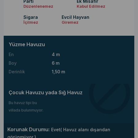
Parti
Ek Misafir
Düzenlenemez
Kabul Edilmez
Sigara
Evcil Hayvan
İçilmez
Giremez
Yüzme Havuzu
En
4 m
Boy
6 m
Derinlik
1,50 m
Çocuk Havuzu yada Sığ Havuz
Bu havuz tipi bu
villada bulunmuyor.
Korunak Durumu:
Evet( Havuz alanı dışarıdan
görünmüyor )