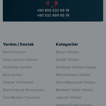
+90 850 532 99 19
+90 532 499 65 19
Yardım / Destek
Kategoriler
Nasıl Kiralanır
Balayı Villaları
Sıkça sorulan Sorular
Kiralık Villalar
Sözleşme Şartları
Kalabalık Ailelere Uygun
İptal Şartları
Muhafazakar Villalar
Ödeme Yöntemleri
Deniz Manzaralı Villalar
Banka Hesap Numaraları
Merkeze Yakın Villalar
Tüm Müşteri Yorumları
Jakuzili Villalar
Isıtımalı Kışlık Havuzlu