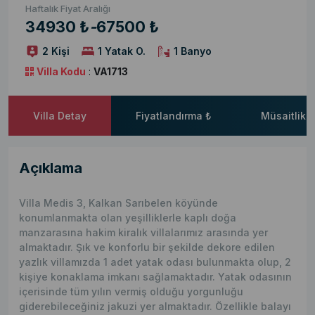
Haftalık Fiyat Aralığı
34930 ₺
-
67500 ₺
2 Kişi
1 Yatak O.
1 Banyo
Villa Kodu
:
VA1713
Villa Detay
Fiyatlandırma ₺
Müsaitlik 
Açıklama
Villa Medis 3, Kalkan Sarıbelen köyünde
konumlanmakta olan yeşilliklerle kaplı doğa
manzarasına hakim kiralık villalarımız arasında yer
almaktadır. Şık ve konforlu bir şekilde dekore edilen
yazlık villamızda 1 adet yatak odası bulunmakta olup, 2
kişiye konaklama imkanı sağlamaktadır. Yatak odasının
içerisinde tüm yılın vermiş olduğu yorgunluğu
giderebileceğiniz jakuzi yer almaktadır. Özellikle balayı