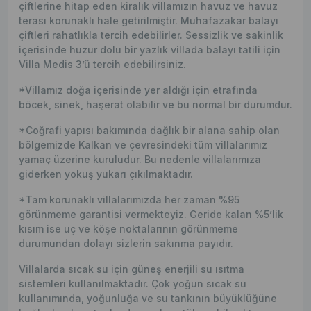
çiftlerine hitap eden kiralık villamızın havuz ve havuz
terası korunaklı hale getirilmiştir. Muhafazakar balayı
çiftleri rahatlıkla tercih edebilirler. Sessizlik ve sakinlik
içerisinde huzur dolu bir yazlık villada balayı tatili için
Villa Medis 3’ü tercih edebilirsiniz.
*Villamız doğa içerisinde yer aldığı için etrafında
böcek, sinek, haşerat olabilir ve bu normal bir durumdur.
*Coğrafi yapısı bakımında dağlık bir alana sahip olan
bölgemizde Kalkan ve çevresindeki tüm villalarımız
yamaç üzerine kuruludur. Bu nedenle villalarımıza
giderken yokuş yukarı çıkılmaktadır.
*Tam korunaklı villalarımızda her zaman %95
görünmeme garantisi vermekteyiz. Geride kalan %5’lik
kısım ise uç ve köşe noktalarının görünmeme
durumundan dolayı sizlerin sakınma payıdır.
Villalarda sıcak su için güneş enerjili su ısıtma
sistemleri kullanılmaktadır. Çok yoğun sıcak su
kullanımında, yoğunluğa ve su tankının büyüklüğüne