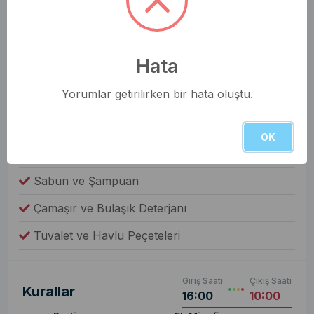
Genel Olanaklar
Ütü & Ütü Masası
Hata
Elektrikli Süpürge
Yorumlar getirilirken bir hata oluştu.
Çamaşır Makinesi
Fiyata Dahil Değil
OK
Yiyecek ve İçecek
Sabun ve Şampuan
Çamaşır ve Bulaşık Deterjanı
Tuvalet ve Havlu Peçeteleri
Giriş Saati
Çıkış Saati
Kurallar
16:00
10:00