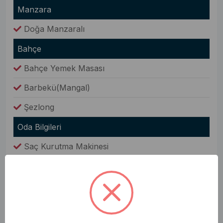
Manzara
Doğa Manzaralı
Bahçe
Bahçe Yemek Masası
Barbekü(Mangal)
Şezlong
Oda Bilgileri
Saç Kurutma Makinesi
Nevresim Takımı
Havlular
Elbise Dolabı