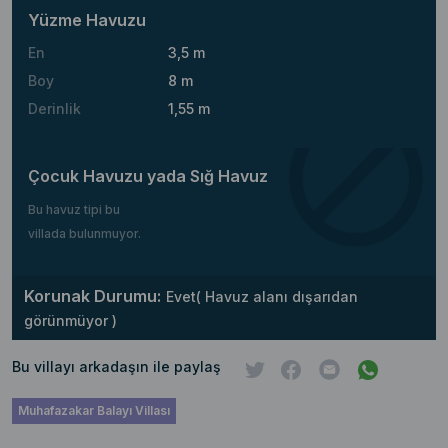
Yüzme Havuzu
En
3,5 m
Boy
8 m
Derinlik
1,55 m
Çocuk Havuzu yada Sığ Havuz
Bu havuz tipi bu
villada bulunmuyor.
Korunak Durumu:
Evet( Havuz alanı dışarıdan
görünmüyor )
Bu villayı arkadaşın ile paylaş
Muhafazakar Balayı Villası