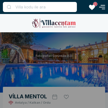
0
Fotoğrafları Görüntüle (53)
VİLLA MENTOL
Antalya / Kalkan / Ordu