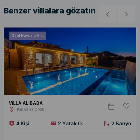
Benzer villalara gözatın
Özel Havuzlu Villa
VİLLA ALİBABA
Kalkan / Ordu
4 Kişi
2 Yatak O.
2 Banyo