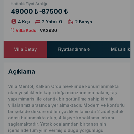
Haftalık Fiyat Aralığı
49000 ₺
-
87500 ₺
4 Kişi
2 Yatak O.
2 Banyo
Villa Kodu
:
VA2930
Villa Detay
Fiyatlandırma ₺
Müsaitlik 
Açıklama
Villa Mentol, Kalkan Ordu mevkiinde konumlanmakta
olan yeşilliklerle kaplı doğa manzarasına hakim, taş
yapı mimarisi ile otantik bir görünüme sahip kiralık
villalarımız arasında yer almaktadır. Modern ve konforlu
bir şekilde dekore edilen yazlık villamızda 2 adet yatak
odası bulunmakta olup, 4 kişiye konaklama imkanı
sağlamaktadır. Yatak odalarından bir tanesinin
içerisinde tüm yılın vermiş olduğu yorgunluğu