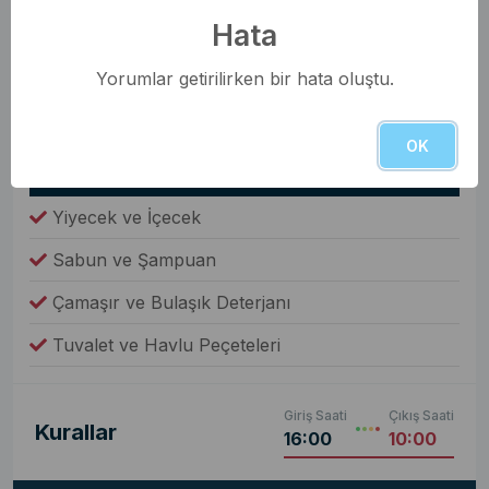
Genel Olanaklar
Hata
Ütü & Ütü Masası
Yorumlar getirilirken bir hata oluştu.
Elektrikli Süpürge
Çamaşır Makinesi
OK
Fiyata Dahil Değil
Yiyecek ve İçecek
Sabun ve Şampuan
Çamaşır ve Bulaşık Deterjanı
Tuvalet ve Havlu Peçeteleri
Giriş Saati
Çıkış Saati
Kurallar
16:00
10:00