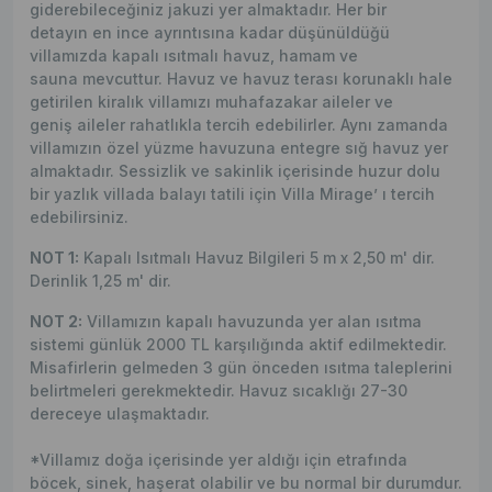
giderebileceğiniz jakuzi yer almaktadır. Her bir
detayın en ince ayrıntısına kadar düşünüldüğü
villamızda kapalı ısıtmalı havuz, hamam ve
sauna mevcuttur. Havuz ve havuz terası korunaklı hale
getirilen kiralık villamızı muhafazakar aileler ve
geniş aileler rahatlıkla tercih edebilirler. Aynı zamanda
villamızın özel yüzme havuzuna entegre sığ havuz yer
almaktadır. Sessizlik ve sakinlik içerisinde huzur dolu
bir yazlık villada balayı tatili için Villa Mirage’ ı tercih
edebilirsiniz.
NOT 1:
Kapalı Isıtmalı Havuz Bilgileri 5 m x 2,50 m' dir.
Derinlik 1,25 m' dir.
NOT 2:
Villamızın kapalı havuzunda yer alan ısıtma
sistemi günlük 2000 TL karşılığında aktif edilmektedir.
Misafirlerin gelmeden 3 gün önceden ısıtma taleplerini
belirtmeleri gerekmektedir. Havuz sıcaklığı 27-30
dereceye ulaşmaktadır.
*Villamız doğa içerisinde yer aldığı için etrafında
böcek, sinek, haşerat olabilir ve bu normal bir durumdur.