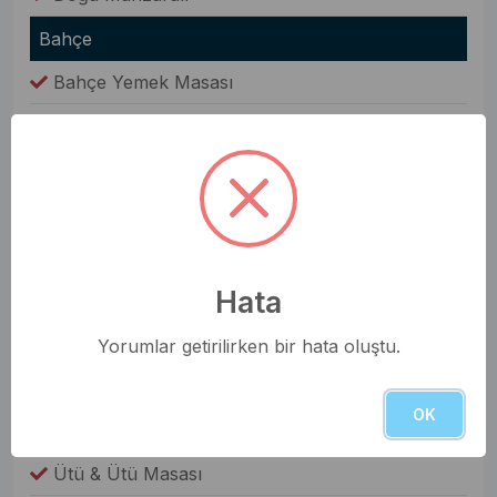
Bahçe
Bahçe Yemek Masası
Barbekü(Mangal)
Şezlong
Oda Bilgileri
Saç Kurutma Makinesi
Hata
Nevresim Takımı
Havlular
Yorumlar getirilirken bir hata oluştu.
Elbise Dolabı
OK
Genel Olanaklar
Ütü & Ütü Masası