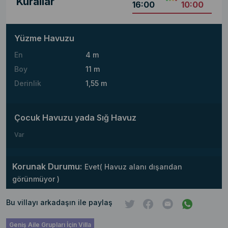
Kurallar
16:00
10:00
Yüzme Havuzu
En
4 m
Boy
11 m
Derinlik
1,55 m
Çocuk Havuzu yada Sığ Havuz
Var
Korunak Durumu:
Evet( Havuz alanı dışarıdan
görünmüyor )
Bu villayı arkadaşın ile paylaş
Geniş Aile Grupları İçin Villa