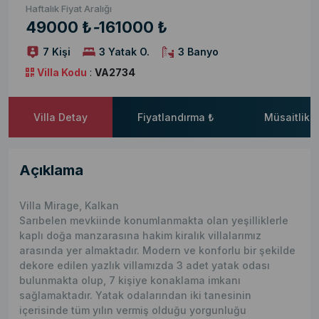
Haftalık Fiyat Aralığı
49000 ₺
-
161000 ₺
7 Kişi
3 Yatak O.
3 Banyo
Villa Kodu
:
VA2734
Villa Detay
Fiyatlandırma ₺
Müsaitlik 
Açıklama
Villa Mirage, Kalkan
Sarıbelen mevkiinde konumlanmakta olan yeşilliklerle
kaplı doğa manzarasına hakim kiralık villalarımız
arasında yer almaktadır. Modern ve konforlu bir şekilde
dekore edilen yazlık villamızda 3 adet yatak odası
bulunmakta olup, 7 kişiye konaklama imkanı
sağlamaktadır. Yatak odalarından iki tanesinin
içerisinde tüm yılın vermiş olduğu yorgunluğu