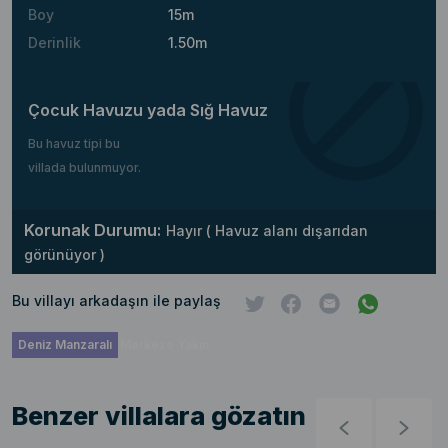
Boy
15m
Derinlik
1.50m
Çocuk Havuzu yada Sığ Havuz
Bu havuz tipi bu
villada bulunmuyor.
Korunak Durumu:
Hayır ( Havuz alanı dışarıdan
görünüyor )
Bu villayı arkadaşın ile paylaş
Deniz Manzaralı
Merkeze Yakın
Benzer villalara gözatın