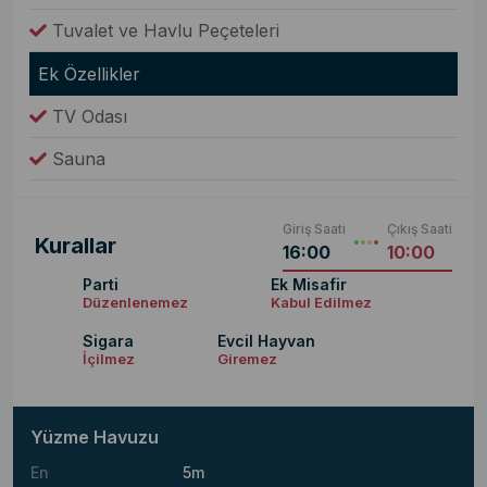
Tuvalet ve Havlu Peçeteleri
Ek Özellikler
TV Odası
Sauna
Giriş Saati
Çıkış Saati
Kurallar
16:00
10:00
Parti
Ek Misafir
Düzenlenemez
Kabul Edilmez
Sigara
Evcil Hayvan
İçilmez
Giremez
Yüzme Havuzu
En
5m