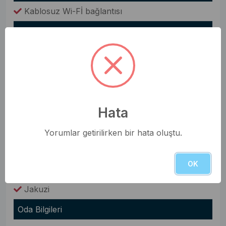
Kablosuz Wi-Fİ bağlantısı
Manzara
Doğa Manzaralı
Deniz Manzaralı
Panoramik Deniz Manzaralı
Hata
Bahçe
Bahçe Yemek Masası
Yorumlar getirilirken bir hata oluştu.
Barbekü(Mangal)
OK
Şezlong
Jakuzi
Oda Bilgileri