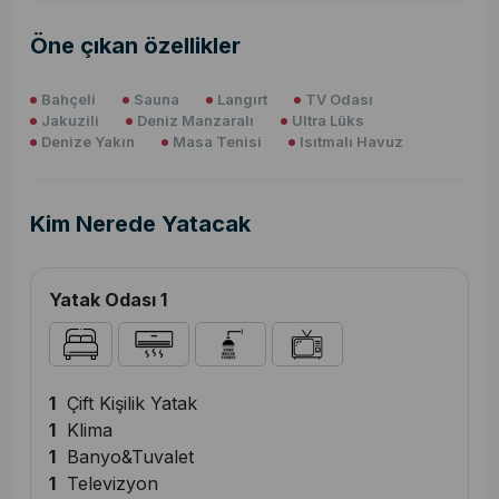
Öne çıkan özellikler
Bahçeli
Sauna
Langırt
TV Odası
Jakuzili
Deniz Manzaralı
Ultra Lüks
Denize Yakın
Masa Tenisi
Isıtmalı Havuz
Kim Nerede Yatacak
Yatak Odası 1
1
Çift Kişilik Yatak
1
Klima
1
Banyo&Tuvalet
1
Televizyon