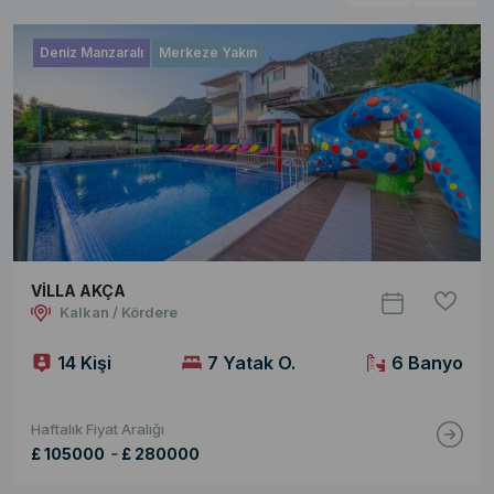
Deniz Manzaralı
Merkeze Yakın
VİLLA AKÇA
Kalkan / Kördere
14 Kişi
7 Yatak O.
6 Banyo
Haftalık Fiyat Aralığı
-
£ 105000
£ 280000