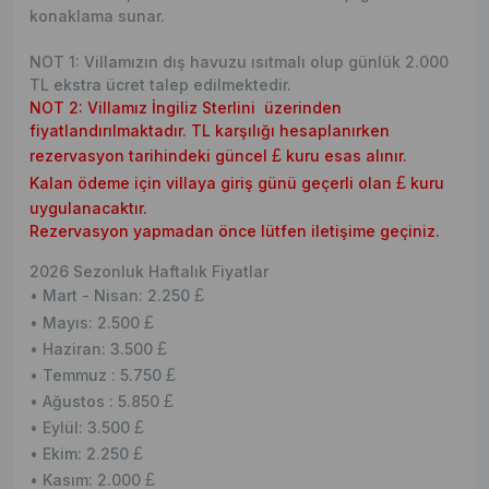
konaklama sunar.
NOT 1: Villamızın dış havuzu ısıtmalı olup günlük 2.000
TL ekstra ücret talep edilmektedir.
NOT 2: Villamız İngiliz Sterlini üzerinden
fiyatlandırılmaktadır. TL karşılığı hesaplanırken
rezervasyon tarihindeki güncel
£
kuru esas alınır.
Kalan ödeme için villaya giriş günü geçerli olan
£
kuru
uygulanacaktır.
Rezervasyon yapmadan önce lütfen iletişime geçiniz.
2026 Sezonluk Haftalık Fiyatlar
• Mart - Nisan: 2.250
£
• Mayıs: 2.500
£
• Haziran: 3.500
£
• Temmuz : 5.750
£
• Ağustos : 5.850
£
• Eylül: 3.500
£
• Ekim: 2.250
£
• Kasım: 2.000
£