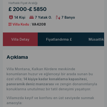
Haftalık Fiyat Aralığı
£ 2000
-
£ 5850
14 Kişi
7 Yatak O.
7 Banyo
Villa Kodu
:
VA4208
Villa Detay
Fiyatlandırma £
Müsaitlik 
Açıklama
Villa Montana, Kalkan Kördere mevkiinde
konumlanan huzur ve eğlenceyi bir arada sunan bu
özel villa;
14 kişiye kadar konaklama kapasitesi
,
panoramik deniz manzarası
ve zengin donanımlarıyla
konuklarına unutulmaz bir tatil deneyimi yaşatıyor.
Villamızda keyif ve konforu en üst seviyede sunmak
amacıyla: