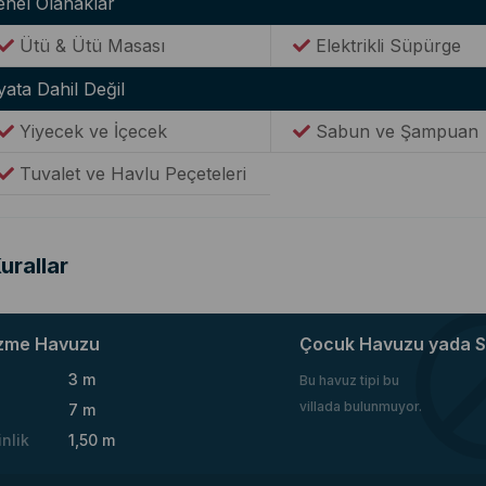
enel Olanaklar
Ütü & Ütü Masası
Elektrikli Süpürge
yata Dahil Değil
Yiyecek ve İçecek
Sabun ve Şampuan
Tuvalet ve Havlu Peçeteleri
urallar
zme Havuzu
Çocuk Havuzu yada S
3 m
Bu havuz tipi bu
villada bulunmuyor.
7 m
inlik
1,50 m