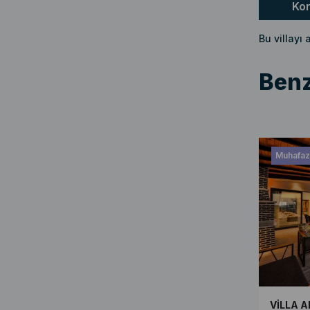
Ko
Bu villayı
Benz
Muhafaza
VİLLA A