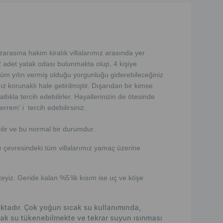
sına hakim kiralık villalarımız arasında yer
 2 adet yatak odası bulunmakta olup, 4 kişiye
tüm yılın vermiş olduğu yorgunluğu giderebileceğiniz
z korunaklı hale getirilmiştir. Dışarıdan bir kimse
lıkla tercih edebilirler. Hayallerinizin de ötesinde
kerrem' i tercih edebilirsiniz.
bilir ve bu normal bir durumdur.
e çevresindeki tüm villalarımız yamaç üzerine
eyiz. Geride kalan %5’lik kısım ise uç ve köşe
maktadır. Çok yoğun sıcak su kullanımında,
ak su tükenebilmekte ve tekrar suyun ısınması