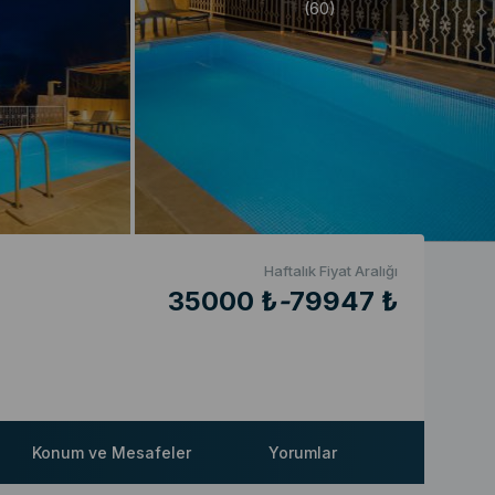
(60)
Haftalık Fiyat Aralığı
35000 ₺
-
79947 ₺
Konum ve Mesafeler
Yorumlar