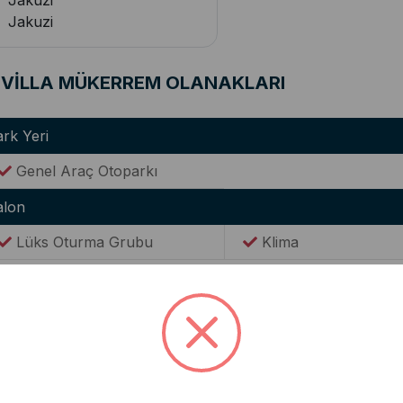
Jakuzi
Jakuzi
VİLLA MÜKERREM OLANAKLARI
rk Yeri
Genel Araç Otoparkı
alon
Lüks Oturma Grubu
Klima
WC(Ortak Kullanım)
utfak
Modern Amerikan Mutfak
Ocak
Buzdolabı
Elektrikli Su Isıtıcısı(