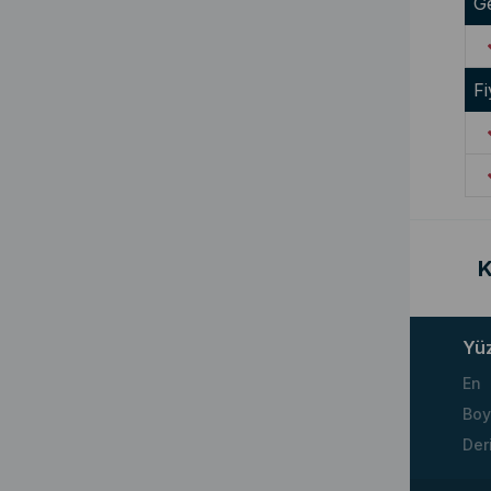
G
Fi
K
Yü
En
Boy
Der