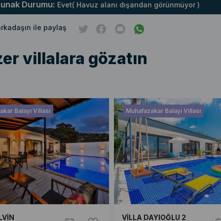
runak Durumu:
Evet( Havuz alanı dışarıdan görünmüyor )
 arkadaşın ile paylaş
er villalara gözatın
kar Balayı Villası
Muhafazakar Balayı Villası
LVİN
VİLLA DAYIOĞLU 2