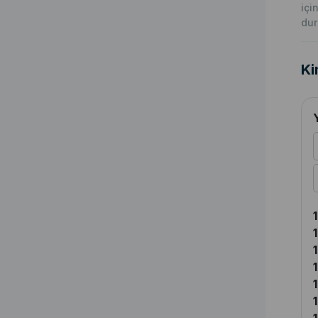
içi
du
Ki
1
1
1
1
1
1