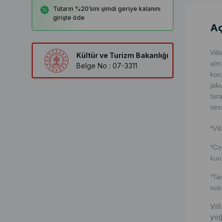
Tutarın %20’sini şimdi geriye kalanını
girişte öde
Aç
Vil
Kültür ve Turizm Bakanlığı
alm
Belge No : 07-3311
kon
jak
tar
sess
*Vi
*Co
kur
*Ta
nok
Vil
yoğ