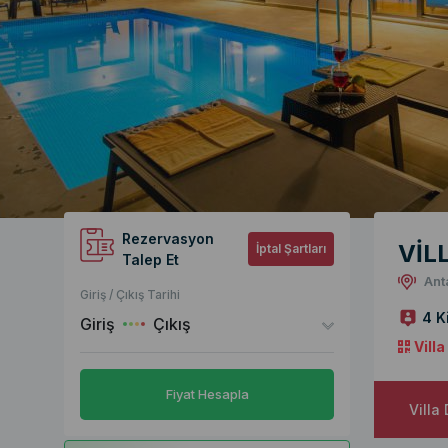
Rezervasyon
VİL
İptal Şartları
Talep Et
Ant
Giriş / Çıkış Tarihi
4 K
Giriş
Çıkış
Vill
Fiyat Hesapla
Villa