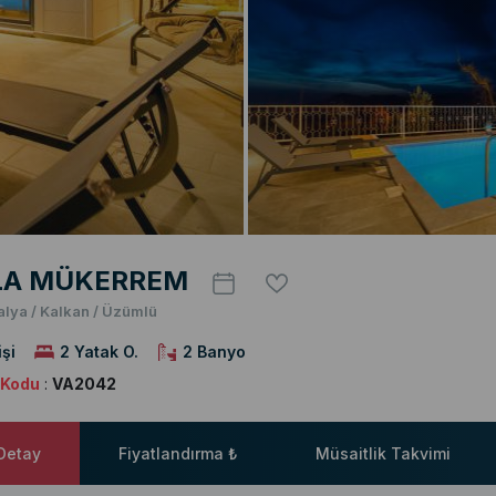
LA MÜKERREM
alya / Kalkan / Üzümlü
işi
2 Yatak O.
2 Banyo
a Kodu
:
VA2042
 Detay
Fiyatlandırma ₺
Müsaitlik Takvimi