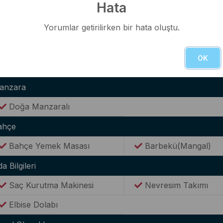
Hata
Tencere & Tava Takımları
Yemek Takımı
Yorumlar getirilirken bir hata oluştu.
Kaşık & Çatal Seti
ternet(Wi-Fi)
OK
Kablosuz Wi-Fİ bağlantısı
anzara
Doğa Manzaralı
ahçe
Bahçe Yemek Masası
Barbekü(Mangal)
a Bilgileri
Saç Kurutma Makinesi
Nevresim Takımı
Elbise Dolabı