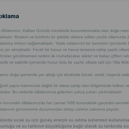
ıklama
la Mükerrem, Kalkan Üzümlü mevkiinde konumlanmakta olan doğa manzara
aktadır. M
odern ve konforlu bir şekilde dekore edilen yazlık villamızda
aklama imkanı sağlamaktadır. Yatak odalarının bir tanesinin içerisinde 
uzi yer almaktadır. Ferah bir havuz ve havuz terasına sahip yazlık villamı
afından görülmemesi nedeni ile muhafazakar aileler ve balayı çiftleri rahat
izlik ve sakinlik içerisinde huzur dolu bir yazlık villada tatil için Villa Mü
llamız doğa içerisinde yer aldığı için etrafında böcek, sinek, haşerat ola
ğrafi yapısı bakımında dağlık bir alana sahip olan bölgemizde kalkan v
uludur. Bu nedenle villalarımıza giderken yokuş yukarı çıkılmaktadır.
m korunaklı villalarımızda her zaman %95 korunaklılık garantisi vermekt
talarının görünmeme durumundan dolayı sizlerin sakınma payıdır.
lalarda sıcak su için güneş enerjili su ısıtma sistemleri kullanıl
unluğa ve su tankının büyüklüğüne bağlı olarak su tankında sıc