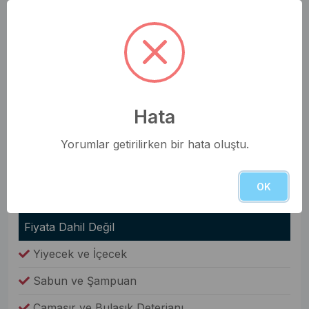
Saç Kurutma Makinesi
Nevresim Takımı
Havlular
Elbise Dolabı
Hata
Genel Olanaklar
Yorumlar getirilirken bir hata oluştu.
Ütü & Ütü Masası
Elektrikli Süpürge
OK
Çamaşır Makinesi
Fiyata Dahil Değil
Yiyecek ve İçecek
Sabun ve Şampuan
Çamaşır ve Bulaşık Deterjanı