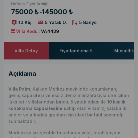
Haftalık Fiyat Aralığı
75000 ₺
-
145000 ₺
10 Kişi
5 Yatak O.
5 Banyo
Villa Kodu
:
VA4439
Villa Detay
Fiyatlandırma ₺
Müsaitlik 
Açıklama
Villa Palm
, Kalkan Merkez mevkiinde konumlanan,
geniş kapasitesi ve eşsiz deniz manzarasıyla öne çıkan
lüks tatil villalarından biridir. 5 yatak odası ile
10 kişilik
konaklama kapasitesine
sahip olan villamız; kalabalık
aileler ve arkadaş grupları için ideal bir tatil seçeneği
sunmaktadır.
Modern ve şık şekilde tasarlanan villa, ferah yaşam