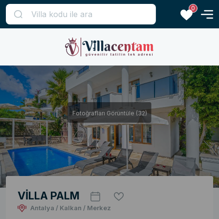
0
Fotoğrafları Görüntüle (32)
VİLLA PALM
Antalya / Kalkan / Merkez