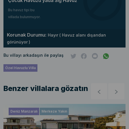
Çocuk Havuzu yada Sığ Havuz
Bu havuz tipi bu
villada bulunmuyor.
Korunak Durumu:
Hayır ( Havuz alanı dışarıdan
görünüyor )
Bu villayı arkadaşın ile paylaş
Özel Havuzlu Villa
Benzer villalara gözatın
Deniz Manzaralı
Merkeze Yakın