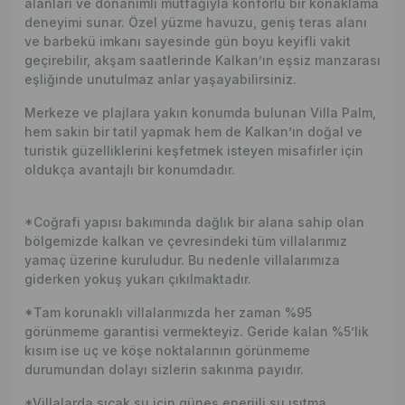
alanları ve donanımlı mutfağıyla konforlu bir konaklama
deneyimi sunar. Özel yüzme havuzu, geniş teras alanı
ve barbekü imkanı sayesinde gün boyu keyifli vakit
geçirebilir, akşam saatlerinde Kalkan’ın eşsiz manzarası
eşliğinde unutulmaz anlar yaşayabilirsiniz.
Merkeze ve plajlara yakın konumda bulunan Villa Palm,
hem sakin bir tatil yapmak hem de Kalkan’ın doğal ve
turistik güzelliklerini keşfetmek isteyen misafirler için
oldukça avantajlı bir konumdadır.
*Coğrafi yapısı bakımında dağlık bir alana sahip olan
bölgemizde kalkan ve çevresindeki tüm villalarımız
yamaç üzerine kuruludur. Bu nedenle villalarımıza
giderken yokuş yukarı çıkılmaktadır.
*Tam korunaklı villalarımızda her zaman %95
görünmeme garantisi vermekteyiz. Geride kalan %5’lik
kısım ise uç ve köşe noktalarının görünmeme
durumundan dolayı sizlerin sakınma payıdır.
*Villalarda sıcak su için güneş enerjili su ısıtma