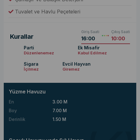
Tuvalet ve Havlu Peçeteleri
Giriş Saati
Çıkış Saati
Kurallar
16:00
10:00
Parti
Ek Misafir
Düzenlenemez
Kabul Edilmez
Sigara
Evcil Hayvan
İçilmez
Giremez
Yüzme Havuzu
En
3.00 M
Boy
7.00 M
Derinlik
1.50 M