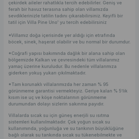
çekirdek aileler rahatlıkla tercih edebilirler. Geniş ve
ferah bir havuz terasına sahip olan villamızda
sevdiklerinizle tatilin tadını çıkarabilirsiniz. Keyifli bir
tatil için Villa Pine Uno' yu tercih edebilirsiniz
*Villamız doğa içerisinde yer aldığı için etrafında
böcek, sinek, haşerat olabilir ve bu normal bir durumdur.
*Coğrafi yapısı bakımında dağlık bir alana sahip olan
bölgemizde Kalkan ve çevresindeki tüm villalarımız
yamaç üzerine kuruludur. Bu nedenle villalarımıza
giderken yokuş yukarı çıkılmaktadır.
*Tam korunaklı villalarımızda her zaman % 95
görünmeme garantisi vermekteyiz. Geriye kalan % 5’lik
kısım ise uç ve köşe noktalarının görünmeme
durumundan dolayı sizlerin sakınma payıdır.
Villalarda sıcak su için güneş enerjili su ısıtma
sistemleri kullanılmaktadır. Çok yoğun sıcak su
kullanımında, yoğunluğa ve su tankının büyüklüğüne
bağlı olarak su tankında sıcak su tükenebilmekte ve