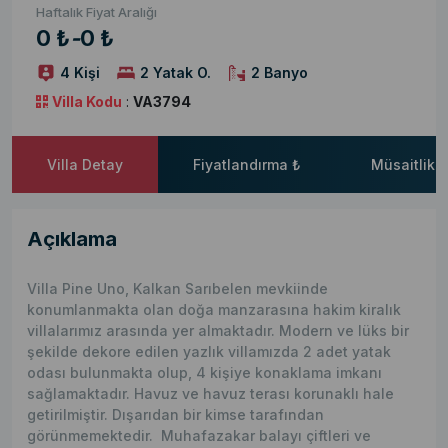
Haftalık Fiyat Aralığı
0 ₺
-
0 ₺
4 Kişi
2 Yatak O.
2 Banyo
Villa Kodu
:
VA3794
Villa Detay
Fiyatlandırma ₺
Müsaitlik 
Açıklama
Villa Pine Uno, Kalkan Sarıbelen mevkiinde
konumlanmakta olan doğa manzarasına hakim kiralık
villalarımız arasında yer almaktadır. Modern ve lüks bir
şekilde dekore edilen yazlık villamızda 2 adet yatak
odası bulunmakta olup, 4 kişiye konaklama imkanı
sağlamaktadır. Havuz ve havuz terası korunaklı hale
getirilmiştir. Dışarıdan bir kimse tarafından
görünmemektedir. Muhafazakar balayı çiftleri ve