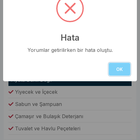
Havlular
Elbise Dolabı
Genel Olanaklar
Hata
Ütü & Ütü Masası
Yorumlar getirilirken bir hata oluştu.
Elektrikli Süpürge
Çamaşır Makinesi
OK
Fiyata Dahil Değil
Yiyecek ve İçecek
Sabun ve Şampuan
Çamaşır ve Bulaşık Deterjanı
Tuvalet ve Havlu Peçeteleri