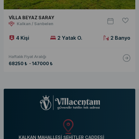
VİLLA BEYAZ SARAY
Kalkan / Sarıbelen
4 Kişi
2 Yatak O.
2 Banyo
Haftalık Fiyat Aralığı
-
68250 ₺
147000 ₺
KALKAN MAHALLESİ ŞEHİTLER CADDESİ