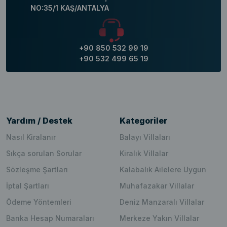
NO:35/1 KAŞ/ANTALYA
+90 850 532 99 19
+90 532 499 65 19
Yardım / Destek
Kategoriler
Nasıl Kiralanır
Balayı Villaları
Sıkça sorulan Sorular
Kiralık Villalar
Sözleşme Şartları
Kalabalık Ailelere Uygun
İptal Şartları
Muhafazakar Villalar
Ödeme Yöntemleri
Deniz Manzaralı Villalar
Banka Hesap Numaraları
Merkeze Yakın Villalar