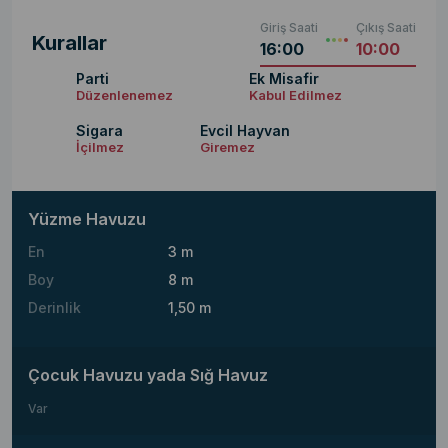
Giriş Saati
Çıkış Saati
Kurallar
16:00
10:00
Parti
Ek Misafir
Düzenlenemez
Kabul Edilmez
Sigara
Evcil Hayvan
İçilmez
Giremez
Yüzme Havuzu
En
3 m
Boy
8 m
Derinlik
1,50 m
Çocuk Havuzu yada Sığ Havuz
Var