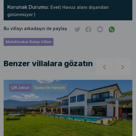
Korunak Durumu:
Evet( Havuz alanı dışarıdan
görünmüyor )
Bu villayı arkadaşın ile paylaş
Muhafazakar Balayı Villası
Benzer villalara gözatın
Çift Jakuzi
Sauna Ve Hamam