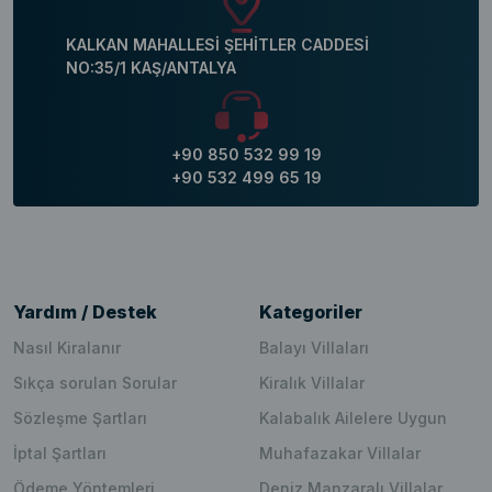
KALKAN MAHALLESİ ŞEHİTLER CADDESİ
NO:35/1 KAŞ/ANTALYA
+90 850 532 99 19
+90 532 499 65 19
Yardım / Destek
Kategoriler
Nasıl Kiralanır
Balayı Villaları
Sıkça sorulan Sorular
Kiralık Villalar
Sözleşme Şartları
Kalabalık Ailelere Uygun
İptal Şartları
Muhafazakar Villalar
Ödeme Yöntemleri
Deniz Manzaralı Villalar