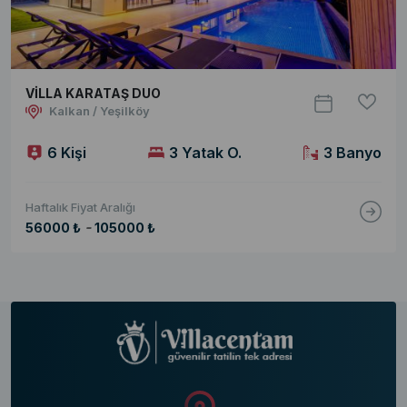
VİLLA KARATAŞ DUO
Kalkan / Yeşilköy
6 Kişi
3 Yatak O.
3 Banyo
Haftalık Fiyat Aralığı
-
56000 ₺
105000 ₺