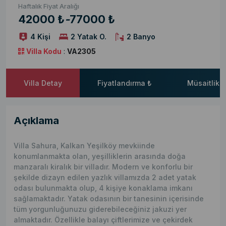
Haftalık Fiyat Aralığı
42000 ₺
-
77000 ₺
4 Kişi
2 Yatak O.
2 Banyo
Villa Kodu
:
VA2305
Villa Detay
Fiyatlandırma ₺
Müsaitlik 
Açıklama
Villa Sahura, Kalkan Yeşilköy mevkiinde
konumlanmakta olan, yeşilliklerin arasında doğa
manzaralı kiralık bir villadır. Modern ve konforlu bir
şekilde dizayn edilen yazlık villamızda 2 adet yatak
odası bulunmakta olup, 4 kişiye konaklama imkanı
sağlamaktadır. Yatak odasının bir tanesinin içerisinde
tüm yorgunluğunuzu giderebileceğiniz jakuzi yer
almaktadır. Özellikle balayı çiftlerimize ve çekirdek