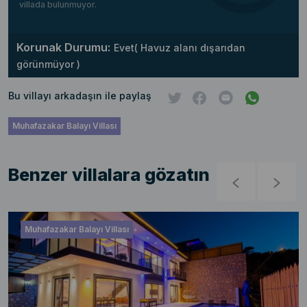
villada bulunmuyor.
Korunak Durumu:
Evet( Havuz alanı dışarıdan
görünmüyor )
Bu villayı arkadaşın ile paylaş
Muhafazakar Balayı Villası
Benzer villalara gözatın
Muhafazakar Balayı Villası