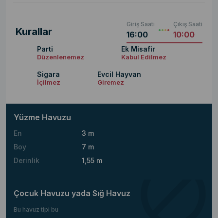
Giriş Saati
Çıkış Saati
Kurallar
16:00
10:00
Parti
Ek Misafir
Düzenlenemez
Kabul Edilmez
Sigara
Evcil Hayvan
İçilmez
Giremez
Yüzme Havuzu
En
3 m
Boy
7 m
Derinlik
1,55 m
Çocuk Havuzu yada Sığ Havuz
Bu havuz tipi bu