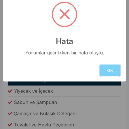
Nevresim Takımı
Havlular
Elbise Dolabı
Genel Olanaklar
Hata
Ütü & Ütü Masası
Yorumlar getirilirken bir hata oluştu.
Elektrikli Süpürge
Çamaşır Makinesi
OK
Fiyata Dahil Değil
Yiyecek ve İçecek
Sabun ve Şampuan
Çamaşır ve Bulaşık Deterjanı
Tuvalet ve Havlu Peçeteleri