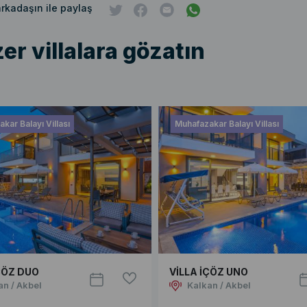
 arkadaşın ile paylaş
er villalara gözatın
kar Balayı Villası
Muhafazakar Balayı Villası
ÇÖZ DUO
VİLLA İÇÖZ UNO
an / Akbel
Kalkan / Akbel