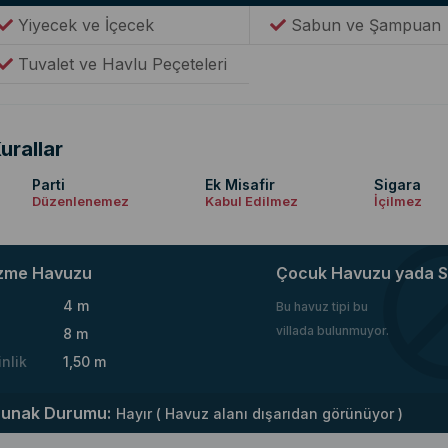
Yiyecek ve İçecek
Sabun ve Şampuan
Tuvalet ve Havlu Peçeteleri
urallar
Parti
Ek Misafir
Sigara
Düzenlenemez
Kabul Edilmez
İçilmez
zme Havuzu
Çocuk Havuzu yada S
4 m
Bu havuz tipi bu
villada bulunmuyor.
8 m
inlik
1,50 m
runak Durumu:
Hayır ( Havuz alanı dışarıdan görünüyor )