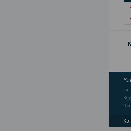
K
Yü
En
Boy
Der
Ko