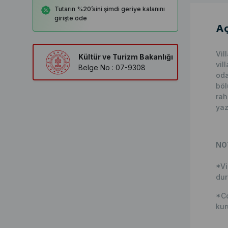
Tutarın %20’sini şimdi geriye kalanını
girişte öde
Aç
Vil
Kültür ve Turizm Bakanlığı
vil
Belge No : 07-9308
oda
böl
rah
yaz
NO
*Vi
dur
*Co
kur