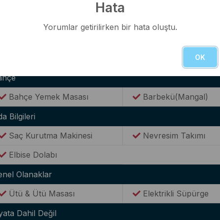
ternet(Wi-Fi)
Hata
Kablosuz Wi-Fİ bağlantısı
Yorumlar getirilirken bir hata oluştu.
anzara
OK
Doğa Manzaralı
Deniz Manzaralı
ahçe
Bahçe Yemek Masası
Barbekü(Mangal)
a Bilgileri
Saç Kurutma Makinesi
Nevresim Takımı
Elbise Dolabı
enel Olanaklar
Ütü & Ütü Masası
Elektrikli Süpürge
yata Dahil Değil