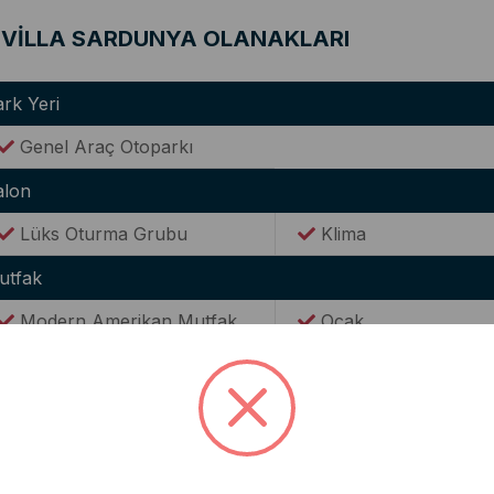
VİLLA SARDUNYA OLANAKLARI
rk Yeri
Genel Araç Otoparkı
alon
Lüks Oturma Grubu
Klima
utfak
Modern Amerikan Mutfak
Ocak
Buzdolabı
Elektrikli Su Isıtıcısı(
Tencere & Tava Takımları
Yemek Takımı
Kaşık & Çatal Seti