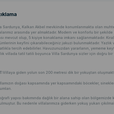
ıklama
la Sardunya, Kalkan Akbel mevkiinde konumlanmakta olan muht
lalarımız arasında yer almaktadır. Modern ve konforlu bir şekilde
sı mevcut olup, 5 kişiye konaklama imkanı sağlanmaktadır. Kiral
ümlerinin keyfini çıkarabileceğiniz jakuzi bulunmaktadır. Yazlık vi
atlıkla tercih edebilirler. Havuzunuzdan yararlanın, yememe keyfin
lık villada tatil tatili boyunca Villa Sardunya sizler için doğru bir 
T:
Villaya giden yolun son 200 metresi dik bir yokuştan oluşmakt
llamızın doğası kapsamında yer kapsamındaki böcekler, sinekler
umları.
ğrafi yapısı bakımında dağlık bir alana sahip olan bölgemizde k
ulmuştur. Bu nedenle villalarımıza giderken yokuş yukarı çıkılmak