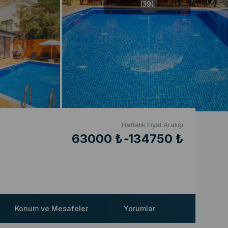
(39)
Haftalık Fiyat Aralığı
63000 ₺
-
134750 ₺
Konum ve Mesafeler
Yorumlar