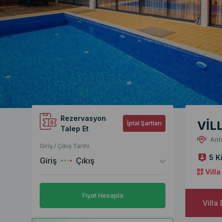
Rezervasyon
VİL
İptal Şartları
Talep Et
Ant
Giriş / Çıkış Tarihi
5 Ki
Giriş
Çıkış
Vill
Fiyat Hesapla
Villa