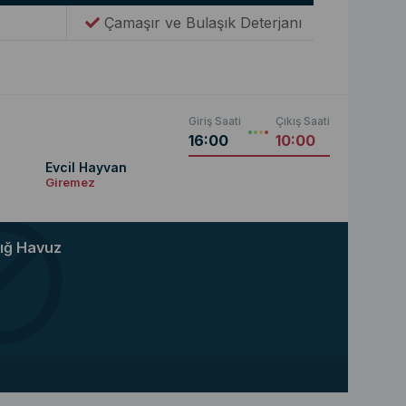
Çamaşır ve Bulaşık Deterjanı
Giriş Saati
Çıkış Saati
16:00
10:00
Evcil Hayvan
Giremez
ığ Havuz