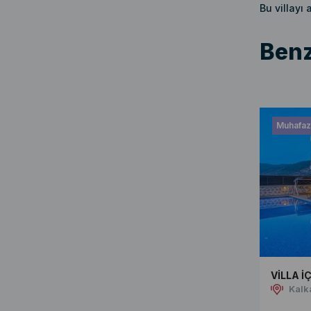
Bu villayı
Benz
Muhafaza
VİLLA İ
Kalk