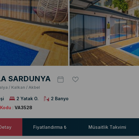
LA SARDUNYA
alya / Kalkan / Akbel
şi
2 Yatak O.
2 Banyo
a Kodu
:
VA3528
 Detay
Fiyatlandırma ₺
Müsaitlik Takvimi