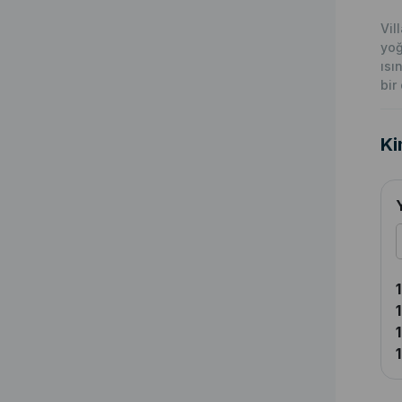
Vil
yoğ
ısı
bir
Ki
1
1
1
1