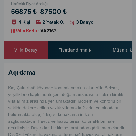
Haftalık Fiyat Aralığı
56875 ₺
-
87500 ₺
4 Kişi
2 Yatak O.
3 Banyo
Villa Kodu
:
VA2163
Villa Detay
Fiyatlandırma ₺
Müsaitlik 
Açıklama
Kaş Çukurbağ köyünde konumlanmakta olan Villa Selcan,
yeşilliklerle kaplı muhteşem doğa manzarasına hakim kiralık
villalarımız arasında yer almaktadır. Modern ve konforlu bir
şekilde dekore edilen yazlık villamızda 2 adet yatak odası
bulunmakta olup, 4 kişiye konaklama imkanı
sağlamaktadır. Havuz ve havuz terası korunaklı bir hale
getirilmiştir. Dışarıdan bir kimse tarafından görünmemektedir.
Dış özel yüzme havuzuna entegre sığ havuz yer almaktadır.