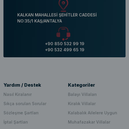
KALKAN MAHALLESİ ŞEHİTLER CADDESİ
NO:35/1 KAŞ/ANTALYA
+90 850 532 99 19
+90 532 499 65 19
Yardım / Destek
Kategoriler
Nasıl Kiralanır
Balayı Villaları
Sıkça sorulan Sorular
Kiralık Villalar
Sözleşme Şartları
Kalabalık Ailelere Uygun
İptal Şartları
Muhafazakar Villalar