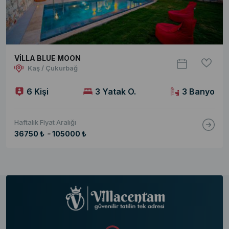
VİLLA BLUE MOON
Kaş / Çukurbağ
6 Kişi
3 Yatak O.
3 Banyo
Haftalık Fiyat Aralığı
-
36750 ₺
105000 ₺