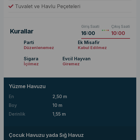
Tuvalet ve Havlu Peçeteleri
Giriş Saati
Çıkış Saati
Kurallar
16:00
10:00
Parti
Ek Misafir
Düzenlenemez
Kabul Edilmez
Sigara
Evcil Hayvan
İçilmez
Giremez
Yüzme Havuzu
En
2,50 m
Boy
10 m
Derinlik
1,55 m
Çocuk Havuzu yada Sığ Havuz