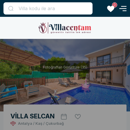
0
Fotoğrafları Görüntüle (35)
VİLLA SELCAN
Antalya / Kaş / Çukurbağ