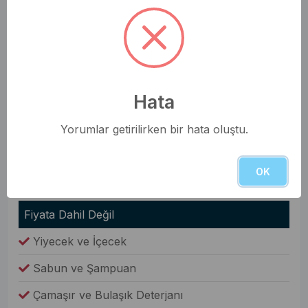
Nevresim Takımı
Havlular
Elbise Dolabı
Hata
Genel Olanaklar
Yorumlar getirilirken bir hata oluştu.
Ütü & Ütü Masası
Elektrikli Süpürge
OK
Çamaşır Makinesi
Fiyata Dahil Değil
Yiyecek ve İçecek
Sabun ve Şampuan
Çamaşır ve Bulaşık Deterjanı