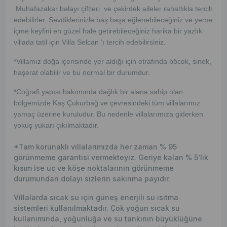
Muhafazakar balayı çiftleri ve çekirdek aileler rahatlıkla tercih
edebilirler. Sevdiklerinizle baş başa eğlenebileceğiniz ve yeme
içme keyfini en güzel hale getirebileceğiniz harika bir yazlık
villada tatil için Villa Selcan 'ı tercih edebilirsiniz.
*Villamız doğa içerisinde yer aldığı için etrafında böcek, sinek,
haşerat olabilir ve bu normal bir durumdur.
*Coğrafi yapısı bakımında dağlık bir alana sahip olan
bölgemizde Kaş Çukurbağ ve çevresindeki tüm villalarımız
yamaç üzerine kuruludur. Bu nedenle villalarımıza giderken
yokuş yukarı çıkılmaktadır.
*Tam korunaklı villalarımızda her zaman % 95
görünmeme garantisi vermekteyiz. Geriye kalan % 5’lik
kısım ise uç ve köşe noktalarının görünmeme
durumundan dolayı sizlerin sakınma payıdır.
Villalarda sıcak su için güneş enerjili su ısıtma
sistemleri kullanılmaktadır. Çok yoğun sıcak su
kullanımında, yoğunluğa ve su tankının büyüklüğüne