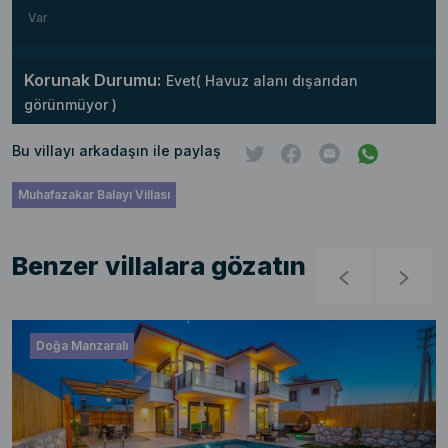
Var
Korunak Durumu:
Evet( Havuz alanı dışarıdan
görünmüyor )
Bu villayı arkadaşın ile paylaş
Muhafazakar Balayı Villası
Benzer villalara gözatın
Doğa Manzaralı