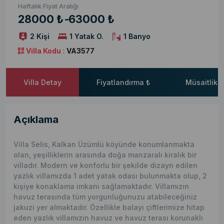
Haftalık Fiyat Aralığı
28000 ₺
-
63000 ₺
2 Kişi
1 Yatak O.
1 Banyo
Villa Kodu
:
VA3577
Villa Detay
Fiyatlandırma ₺
Müsaitlik 
Açıklama
Villa Selis, Kalkan Üzümlü köyünde konumlanmakta
olan, yeşilliklerin arasında doğa manzaralı kiralık bir
villadır. Modern ve konforlu bir şekilde dizayn edilen
yazlık villamızda 1 adet yatak odası bulunmakta olup, 2
kişiye konaklama imkanı sağlamaktadır. Villamızın
havuz terasında tüm yorgunluğunuzu atabileceğiniz
jakuzi yer almaktadır. Özellikle balayı çiftlerimize hitap
eden yazlık villamızın havuz ve havuz terası korunaklı