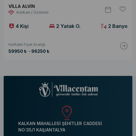
VİLLA ALVİN
Kalkan / Üzümlü
4 Kişi
2 Yatak O.
2 Banyo
Haftalık Fiyat Aralığı
-
59950 ₺
96250 ₺
KALKAN MAHALLESİ ŞEHİTLER CADDESİ
NO:35/1 KAŞ/ANTALYA