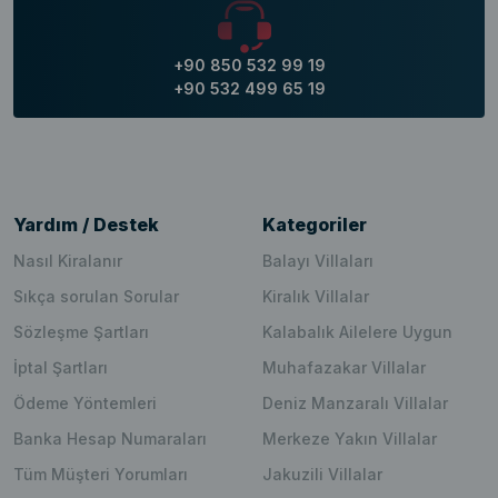
+90 850 532 99 19
+90 532 499 65 19
Yardım / Destek
Kategoriler
Nasıl Kiralanır
Balayı Villaları
Sıkça sorulan Sorular
Kiralık Villalar
Sözleşme Şartları
Kalabalık Ailelere Uygun
İptal Şartları
Muhafazakar Villalar
Ödeme Yöntemleri
Deniz Manzaralı Villalar
Banka Hesap Numaraları
Merkeze Yakın Villalar
Tüm Müşteri Yorumları
Jakuzili Villalar