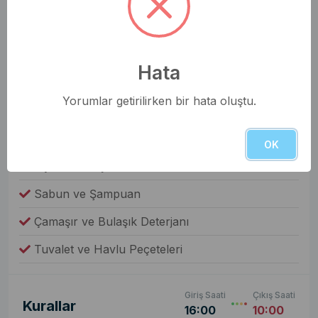
Genel Olanaklar
Ütü & Ütü Masası
Hata
Elektrikli Süpürge
Yorumlar getirilirken bir hata oluştu.
Çamaşır Makinesi
Fiyata Dahil Değil
OK
Yiyecek ve İçecek
Sabun ve Şampuan
Çamaşır ve Bulaşık Deterjanı
Tuvalet ve Havlu Peçeteleri
Giriş Saati
Çıkış Saati
Kurallar
16:00
10:00