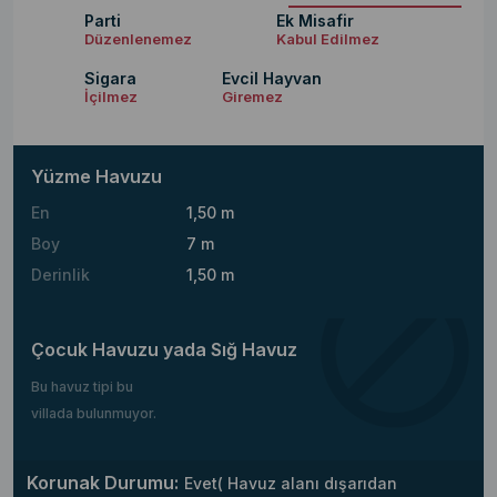
Parti
Ek Misafir
Düzenlenemez
Kabul Edilmez
Sigara
Evcil Hayvan
İçilmez
Giremez
Yüzme Havuzu
En
1,50 m
Boy
7 m
Derinlik
1,50 m
Çocuk Havuzu yada Sığ Havuz
Bu havuz tipi bu
villada bulunmuyor.
Korunak Durumu:
Evet( Havuz alanı dışarıdan