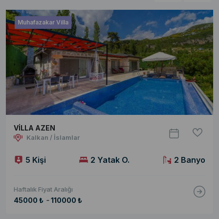
Muhafazakar Villa
VİLLA AZEN
Kalkan / İslamlar
5 Kişi
2 Yatak O.
2 Banyo
Haftalık Fiyat Aralığı
-
45000 ₺
110000 ₺