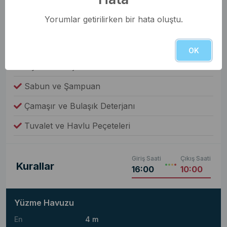
Elektrikli Süpürge
Yorumlar getirilirken bir hata oluştu.
Çamaşır Makinesi
Fiyata Dahil Değil
OK
Yiyecek ve İçecek
Sabun ve Şampuan
Çamaşır ve Bulaşık Deterjanı
Tuvalet ve Havlu Peçeteleri
Giriş Saati
Çıkış Saati
Kurallar
16:00
10:00
Yüzme Havuzu
En
4 m