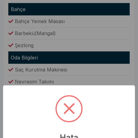
Bahçe
Bahçe Yemek Masası
Barbekü(Mangal)
Şezlong
Oda Bilgileri
Saç Kurutma Makinesi
Nevresim Takımı
Havlular
Elbise Dolabı
Genel Olanaklar
Ütü & Ütü Masası
Hata