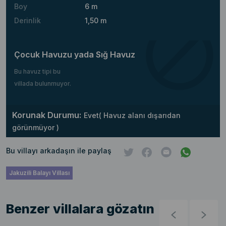
Boy
6 m
Derinlik
1,50 m
Çocuk Havuzu yada Sığ Havuz
Bu havuz tipi bu
villada bulunmuyor.
Korunak Durumu:
Evet( Havuz alanı dışarıdan
görünmüyor )
Bu villayı arkadaşın ile paylaş
Jakuzili Balayı Villası
Benzer villalara gözatın