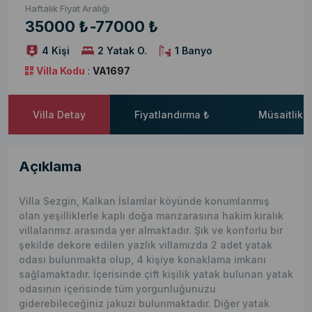
Haftalık Fiyat Aralığı
35000 ₺
-
77000 ₺
4 Kişi
2 Yatak O.
1 Banyo
Villa Kodu
:
VA1697
Villa Detay
Fiyatlandırma ₺
Müsaitlik 
Açıklama
Villa Sezgin, Kalkan İslamlar köyünde konumlanmış
olan yeşilliklerle kaplı doğa manzarasına hakim kiralık
villalarımız arasında yer almaktadır. Şık ve konforlu bir
şekilde dekore edilen yazlık villamızda 2 adet yatak
odası bulunmakta olup, 4 kişiye konaklama imkanı
sağlamaktadır. İçerisinde çift kişilik yatak bulunan yatak
odasının içerisinde tüm yorgunluğunuzu
giderebileceğiniz jakuzi bulunmaktadır. Diğer yatak