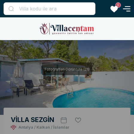
0
Fotoğrafları Görüntüle (21)
VİLLA SEZGİN
Antalya / Kalkan / İslamlar