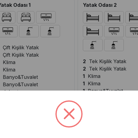
Yatak Odası 1
Yatak Odası 2
Çift Kişilik Yatak
Çift Kişilik Yatak
2
Tek Kişilik Yatak
Klima
2
Tek Kişilik Yatak
Klima
1
Klima
Banyo&Tuvalet
1
Klima
Banyo&Tuvalet
1
Banyo&Tuvalet
Jakuzi
1
Banyo&Tuvalet
Jakuzi
VİLLA ŞİRİNLER 2 OLANAKLARI