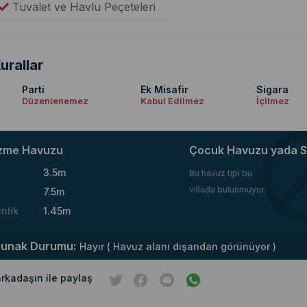
Tuvalet ve Havlu Peçeteleri
urallar
Parti
Ek Misafir
Sigara
Düzenlenemez
Kabul Edilmez
İçilmez
zme Havuzu
Çocuk Havuzu yada S
3.5m
Bu havuz tipi bu
villada bulunmuyor.
7.5m
inlik
1.45m
runak Durumu:
Hayır ( Havuz alanı dışarıdan görünüyor )
 arkadaşın ile paylaş