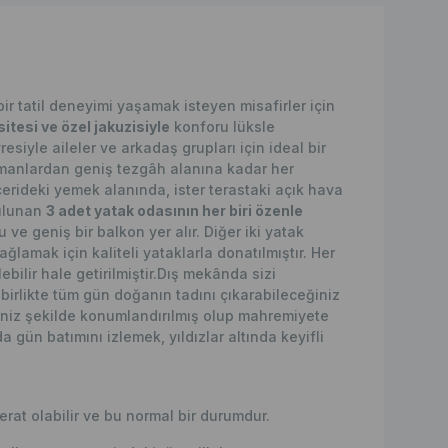
 tatil deneyimi yaşamak isteyen misafirler için
itesi ve özel jakuzisiyle
konforu lüksle
esiyle aileler ve arkadaş grupları için ideal bir
manlardan geniş tezgâh alanına kadar her
çerideki yemek alanında, ister terastaki açık hava
bulunan
3 adet yatak odasının her biri özenle
ve geniş bir balkon yer alır. Diğer iki yatak
ğlamak için kaliteli yataklarla donatılmıştır. Her
lir hale getirilmiştir.Dış mekânda sizi
birlikte tüm gün doğanın tadını çıkarabileceğiniz
iniz şekilde konumlandırılmış olup mahremiyete
 gün batımını izlemek, yıldızlar altında keyifli
erat olabilir ve bu normal bir durumdur.