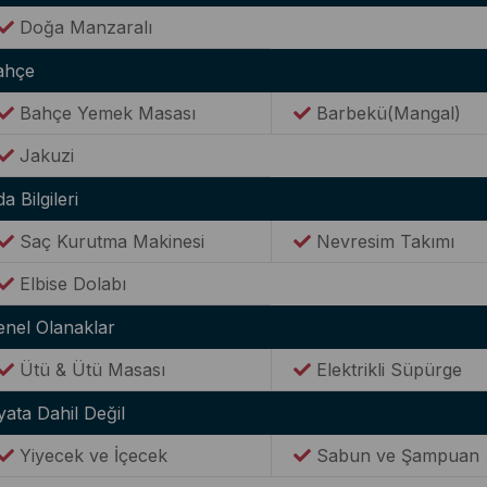
Doğa Manzaralı
ahçe
Bahçe Yemek Masası
Barbekü(Mangal)
Jakuzi
a Bilgileri
Saç Kurutma Makinesi
Nevresim Takımı
Elbise Dolabı
enel Olanaklar
Ütü & Ütü Masası
Elektrikli Süpürge
yata Dahil Değil
Yiyecek ve İçecek
Sabun ve Şampuan