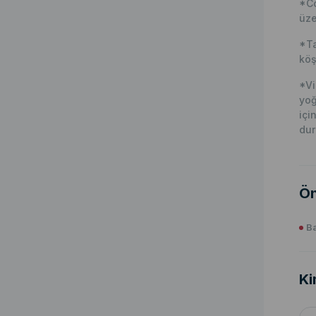
*Co
üze
*Ta
köş
*Vi
yoğ
içi
dur
Ön
Ba
Ki