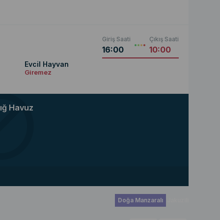
Giriş Saati
Çıkış Saati
16:00
10:00
Evcil Hayvan
Giremez
ığ Havuz
Doğa Manzaralı
Jakuzili