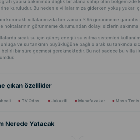
ğrafi yapısı bakımında dağlık bir alana sahip olan bölgemizde 
rine kuruludur. Bu nedenle villalarımıza giderken yokuş yukarı çı
m korunaklı villalarımızda her zaman %95 görünmeme garantisi v
e noktalarının görünmeme durumundan dolayı sizlerin sakınma p
llalarda sıcak su için güneş enerjili su ısıtma sistemleri kullanı
unluğa ve su tankının büyüklüğüne bağlı olarak su tankında sıc
n belirli bir süre geçmesi gerekmektedir. Bu not sadece bu villa ile i
umdur.
e çıkan özellikler
hçeli
TV Odası
Jakuzili
Muhafazakar
Masa Tenis
m Nerede Yatacak