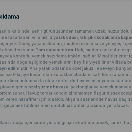
ıklama
anın kalbinde, şehir gürültüsünden tamamen uzak, huzur dolu bir
nle tasarlanan villamız;
3 yatak odası, 6 kişilik konaklama kapas
leştiriyor. Geniş yaşam alanları, modern mimarisi ve yemyeşil çevr
il atmosferi sunar.
Tam donanımlı mutfak
, modern ankastre ekip
ayıyla konforlu yemek hazırlama imkânı sağlar. Misafirler ister i
asında doğa eşliğinde yemeklerini keyifle yiyebilirler.Villada 
ayn edilmiştir.
Ana yatak odasında özel
jakuzi
, ebeveyn banyosu 
sı ise 6 kişiye kadar olan konaklamalarda misafirlerin rahatını sa
da klima bulunmakta olup konfor dört mevsim boyunca sürdürülebi
şılayan geniş
özel yüzme havuzu
, şezlonglar ve yemek alanıyla 
 ortam sunar. Havuz terası kendinizi tamamen özgür hissedeceğ
m veren misafirler için idealdir. Akşam saatlerinde havuz başında
it geçirmek tatilinizin en unutulmaz anları arasında yer alacak.
llamız doğa içerisinde yer aldığı için etrafında böcek, sinek, haş