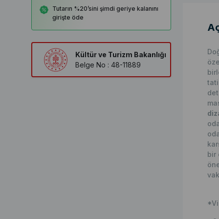
Tutarın %20’sini şimdi geriye kalanını
girişte öde
Aç
Doğ
Kültür ve Turizm Bakanlığı
öze
Belge No : 48-11889
bir
tat
det
mas
diz
oda
oda
kar
bir
öne
vak
*Vi