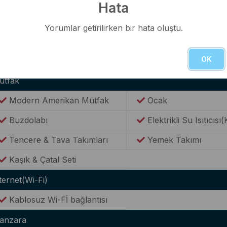
rk Yeri
Hata
Genel Araç Otoparkı
Yorumlar getirilirken bir hata oluştu.
alon
OK
Lüks Oturma Grubu
Klima
utfak
Modern Amerikan Mutfak
Ocak
Buzdolabı
Elektrikli Su Isıtıcısı(
Tencere & Tava Takımları
Yemek Takımı
Kaşık & Çatal Seti
ternet(Wi-Fi)
Kablosuz Wi-Fİ bağlantısı
anzara