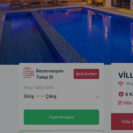
Rezervasyon
VİL
İptal Şartları
Talep Et
Muğ
Giriş / Çıkış Tarihi
6 K
Giriş
Çıkış
Vill
Fiyat Hesapla
Villa