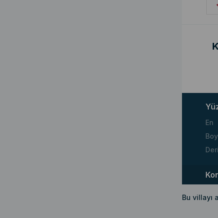
K
Yü
En
Boy
Der
Ko
Bu villayı