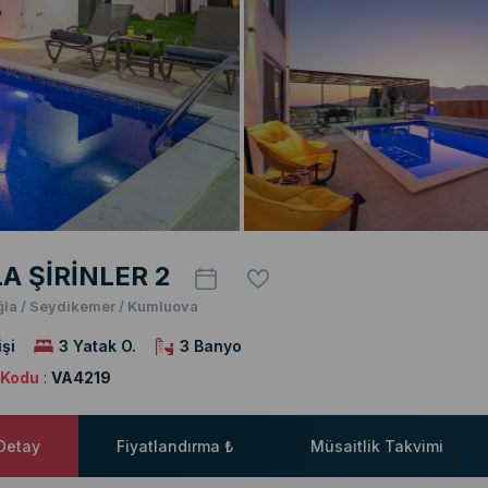
LA ŞİRİNLER 2
la / Seydikemer / Kumluova
işi
3 Yatak O.
3 Banyo
a Kodu
:
VA4219
 Detay
Fiyatlandırma ₺
Müsaitlik Takvimi