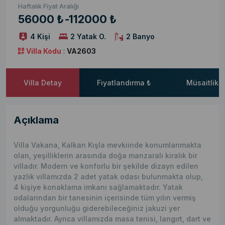
Haftalık Fiyat Aralığı
56000 ₺
-
112000 ₺
4 Kişi
2 Yatak O.
2 Banyo
Villa Kodu
:
VA2603
Villa Detay
Fiyatlandırma ₺
Müsaitlik 
Açıklama
Villa Vakana, Kalkan Kışla mevkiinde konumlanmakta
olan, yeşilliklerin arasında doğa manzaralı kiralık bir
villadır. Modern ve konforlu bir şekilde dizayn edilen
yazlık villamızda 2 adet yatak odası bulunmakta olup,
4 kişiye konaklama imkanı sağlamaktadır. Yatak
odalarından bir tanesinin içerisinde tüm yılın vermiş
olduğu yorgunluğu giderebileceğiniz jakuzi yer
almaktadır. Ayrıca villamızda masa tenisi, langırt, dart ve