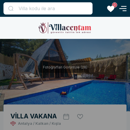
0
Fotoğrafları Görüntüle (28)
VİLLA VAKANA
Antalya / Kalkan / Kışla