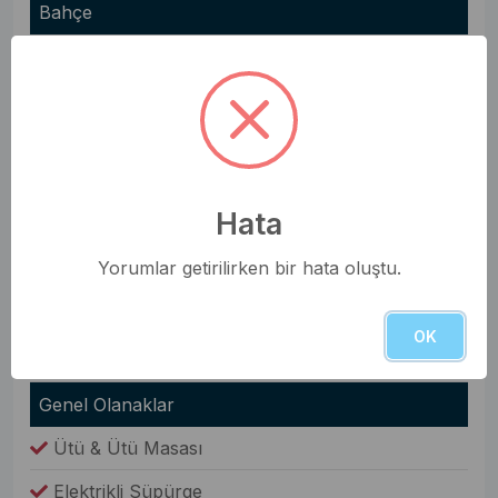
Bahçe
Bahçe Yemek Masası
Barbekü(Mangal)
Şezlong
Oda Bilgileri
Hata
Saç Kurutma Makinesi
Yorumlar getirilirken bir hata oluştu.
Nevresim Takımı
Havlular
OK
Elbise Dolabı
Genel Olanaklar
Ütü & Ütü Masası
Elektrikli Süpürge