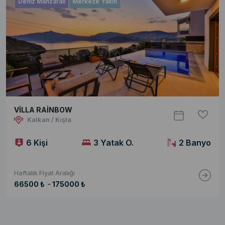
Deniz Manzaralı
Merkeze Yakın
VİLLA RAİNBOW
Kalkan / Kışla
6 Kişi
3 Yatak O.
2 Banyo
Haftalık Fiyat Aralığı
-
66500 ₺
175000 ₺