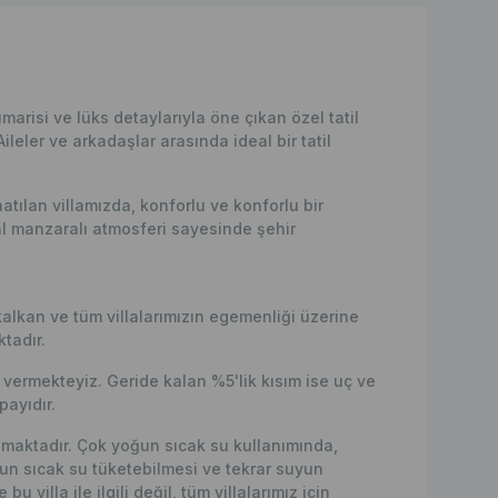
risi ve lüks detaylarıyla öne çıkan özel tatil
ileler ve arkadaşlar arasında ideal bir tatil
natılan villamızda, konforlu ve konforlu bir
l manzaralı atmosferi sayesinde şehir
alkan ve tüm villalarımızın egemenliği üzerine
tadır.
ermekteyiz. Geride kalan %5'lik kısım ise uç ve
ayıdır.
nılmaktadır. Çok yoğun sıcak su kullanımında,
 sıcak su tüketebilmesi ve tekrar suyun
 villa ile ilgili değil, tüm villalarımız için