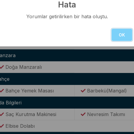
Hata
Tencere & Tava Takımları
Yemek Takımı
Yorumlar getirilirken bir hata oluştu.
Kaşık & Çatal Seti
ternet(Wi-Fi)
OK
Kablosuz Wi-Fİ bağlantısı
anzara
Doğa Manzaralı
ahçe
Bahçe Yemek Masası
Barbekü(Mangal)
a Bilgileri
Saç Kurutma Makinesi
Nevresim Takımı
Elbise Dolabı