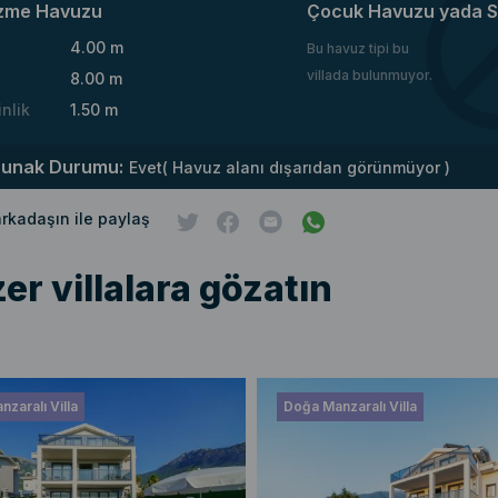
zme Havuzu
Çocuk Havuzu yada S
4.00 m
Bu havuz tipi bu
villada bulunmuyor.
8.00 m
inlik
1.50 m
runak Durumu:
Evet( Havuz alanı dışarıdan görünmüyor )
 arkadaşın ile paylaş
er villalara gözatın
zaralı Villa
Doğa Manzaralı Villa