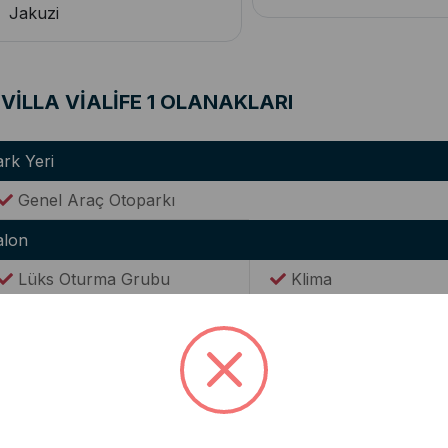
Jakuzi
VİLLA VİALİFE 1 OLANAKLARI
rk Yeri
Genel Araç Otoparkı
alon
Lüks Oturma Grubu
Klima
WC(Ortak Kullanım)
utfak
Modern Amerikan Mutfak
Ocak
Buzdolabı
Elektrikli Su Isıtıcısı(