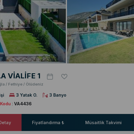
A VİALİFE 1
la / Fethiye / Ölüdeniz
işi
3 Yatak O.
3 Banyo
a Kodu
:
VA4436
 Detay
Fiyatlandırma ₺
Müsaitlik Takvimi