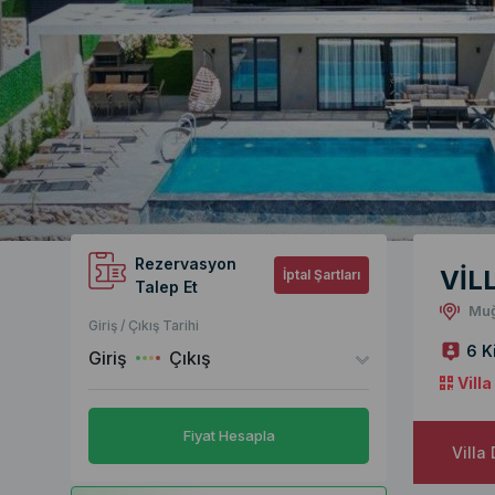
Rezervasyon
VİLL
İptal Şartları
Talep Et
Muğ
Giriş / Çıkış Tarihi
6 K
Giriş
Çıkış
Vill
Fiyat Hesapla
Villa