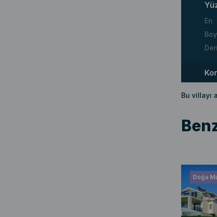
Yü
En
Boy
Der
Ko
Bu villayı
Benz
Doğa Man