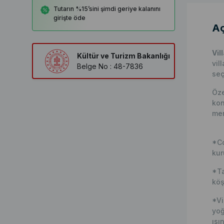
Tutarın %15’sini şimdi geriye kalanını
girişte öde
Aç
Vill
Kültür ve Turizm Bakanlığı
vil
Belge No : 48-7836
seç
Öze
kon
mer
*Co
kur
*Ta
köş
*Vi
yoğ
ısı