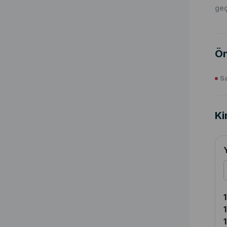
geç
Ön
S
Ki
1
1
1