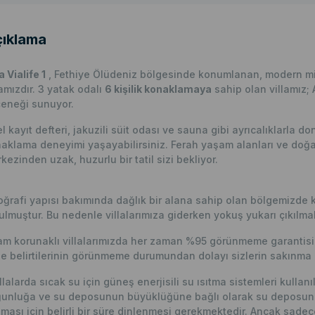
ıklama
a Vialife 1
, Fethiye Ölüdeniz bölgesinde konumlanan, modern mima
lamızdır. 3 yatak odalı
6 kişilik konaklamaya
sahip olan villamız; A
eneği sunuyor.
l kayıt defteri, jakuzili süit odası ve sauna gibi ayrıcalıklarla do
aklama deneyimi yaşayabilirsiniz. Ferah yaşam alanları ve doğa
kezinden uzak, huzurlu bir tatil sizi bekliyor.
ğrafi yapısı bakımında dağlık bir alana sahip olan bölgemizde k
ulmuştur. Bu nedenle villalarımıza giderken yokuş yukarı çıkılmak
m korunaklı villalarımızda her zaman %95 görünmeme garantisi v
e belirtilerinin görünmeme durumundan dolayı sizlerin sakınma p
llalarda sıcak su için güneş enerjisili su ısıtma sistemleri kulla
unluğa ve su deposunun büyüklüğüne bağlı olarak su deposunun
nması için belirli bir süre dinlenmesi gerekmektedir. Ancak sadece bu