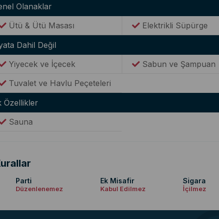
enel Olanaklar
Ütü & Ütü Masası
Elektrikli Süpürge
yata Dahil Değil
Yiyecek ve İçecek
Sabun ve Şampuan
Tuvalet ve Havlu Peçeteleri
 Özellikler
Sauna
urallar
Parti
Ek Misafir
Sigara
Düzenlenemez
Kabul Edilmez
İçilmez