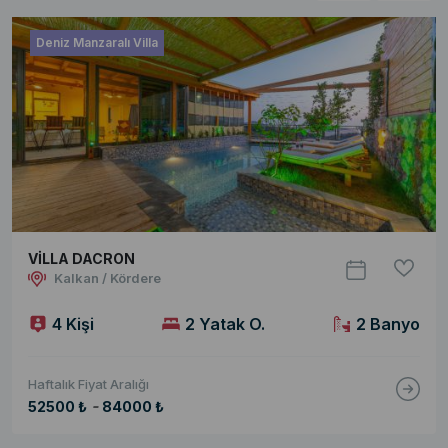
Deniz Manzaralı Villa
VİLLA DACRON
Kalkan / Kördere
4 Kişi
2 Yatak O.
2 Banyo
Haftalık Fiyat Aralığı
-
52500 ₺
84000 ₺