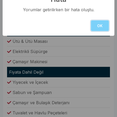
Nevresim Takımı
Yorumlar getirilirken bir hata oluştu.
Havlular
Elbise Dolabı
OK
Genel Olanaklar
Ütü & Ütü Masası
Elektrikli Süpürge
Çamaşır Makinesi
Fiyata Dahil Değil
Yiyecek ve İçecek
Sabun ve Şampuan
Çamaşır ve Bulaşık Deterjanı
Tuvalet ve Havlu Peçeteleri