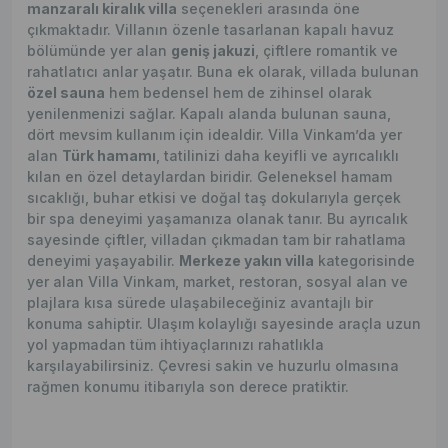
manzaralı kiralık villa
seçenekleri arasında öne
çıkmaktadır. Villanın özenle tasarlanan kapalı havuz
bölümünde yer alan
geniş jakuzi
, çiftlere romantik ve
rahatlatıcı anlar yaşatır. Buna ek olarak, villada bulunan
özel sauna
hem bedensel hem de zihinsel olarak
yenilenmenizi sağlar. Kapalı alanda bulunan sauna,
dört mevsim kullanım için idealdir. Villa Vinkam’da yer
alan
Türk hamamı
, tatilinizi daha keyifli ve ayrıcalıklı
kılan en özel detaylardan biridir. Geleneksel hamam
sıcaklığı, buhar etkisi ve doğal taş dokularıyla gerçek
bir spa deneyimi yaşamanıza olanak tanır. Bu ayrıcalık
sayesinde çiftler, villadan çıkmadan tam bir rahatlama
deneyimi yaşayabilir.
Merkeze yakın villa
kategorisinde
yer alan Villa Vinkam, market, restoran, sosyal alan ve
plajlara kısa sürede ulaşabileceğiniz avantajlı bir
konuma sahiptir. Ulaşım kolaylığı sayesinde araçla uzun
yol yapmadan tüm ihtiyaçlarınızı rahatlıkla
karşılayabilirsiniz. Çevresi sakin ve huzurlu olmasına
rağmen konumu itibarıyla son derece pratiktir.