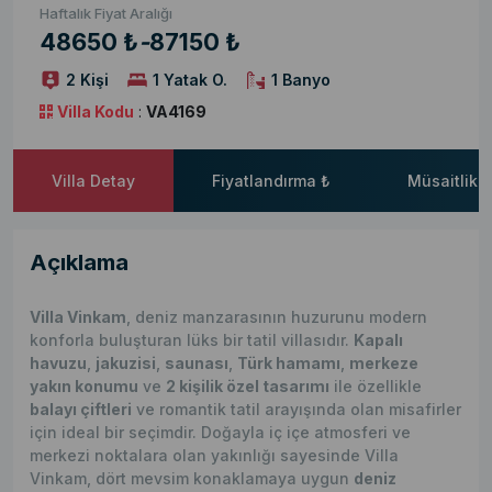
Haftalık Fiyat Aralığı
48650 ₺
-
87150 ₺
2 Kişi
1 Yatak O.
1 Banyo
Villa Kodu
:
VA4169
Villa Detay
Fiyatlandırma ₺
Müsaitlik 
Açıklama
Villa Vinkam
, deniz manzarasının huzurunu modern
konforla buluşturan lüks bir tatil villasıdır.
Kapalı
havuzu
,
jakuzisi
,
saunası
,
Türk hamamı
,
merkeze
yakın konumu
ve
2 kişilik özel tasarımı
ile özellikle
balayı çiftleri
ve romantik tatil arayışında olan misafirler
için ideal bir seçimdir. Doğayla iç içe atmosferi ve
merkezi noktalara olan yakınlığı sayesinde Villa
Vinkam, dört mevsim konaklamaya uygun
deniz