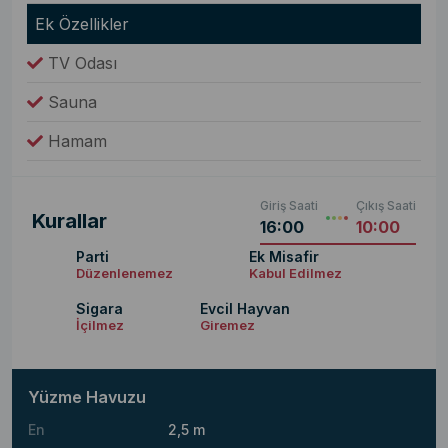
Ek Özellikler
TV Odası
Sauna
Hamam
Giriş Saati
Çıkış Saati
Kurallar
16:00
10:00
Parti
Ek Misafir
Düzenlenemez
Kabul Edilmez
Sigara
Evcil Hayvan
İçilmez
Giremez
Yüzme Havuzu
En
2,5 m