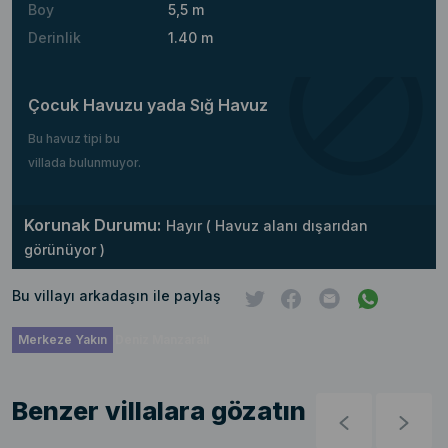
Boy
5,5 m
Derinlik
1.40 m
Çocuk Havuzu yada Sığ Havuz
Bu havuz tipi bu
villada bulunmuyor.
Korunak Durumu:
Hayır ( Havuz alanı dışarıdan
görünüyor )
Bu villayı arkadaşın ile paylaş
Merkeze Yakın
Deniz Manzaralı
Benzer villalara gözatın