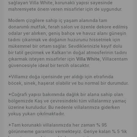
sağlayan Villa White, korunaklı yapısı sayesinde
mahremiyete önem veren misafirler için de uygundur.
Modern çizgilere sahip iç yaşam alanında tam
donanımlı mutfak, ferah salon ve özenle dekore edilmiş
odalar yer alırken, geniş bahçe ve havuz alanı güneşin
tadını çıkarmak ve doğanın huzurunu hissetmek için
mükemmel bir ortam sağlar. Sevdiklerinizle keyif dolu
bir tatil geçirmek ve Kalkan’ın doğal atmosferinin tadını
çıkarmak isteyen misafirler için
Villa White
, Villacentam
güvencesiyle ideal bir tercih olacaktır.
*Villamız doğa içerisinde yer aldığı için etrafında
böcek, sinek, haşerat olabilir ve bu normal bir durumdur.
*Coğrafi yapısı bakımında dağlık bir alana sahip olan
bölgemizde Kaş ve çevresindeki tüm villalarımız yamaç
üzerine kuruludur. Bu nedenle villalarımıza giderken
yokuş yukarı çıkılmaktadır.
*Tam korunaklı villalarımızda her zaman % 95
görünmeme garantisi vermekteyiz. Geriye kalan % 5 ’lik