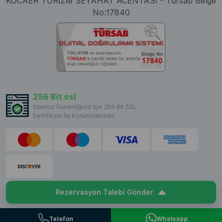
KOCAER TURİZM SEYAHAT ACENTASI - Tursab Belge
No:17840
256 Bit ssl
Sitemiz Güvenliğiniz İçin 256 Bit SSL
Sertifikası İle Korunmaktadır...
Rezervasyon Talebi Gönder
Copyright © 2023 VillaCentam. All rights reserved.
Telefon
Whatsapp