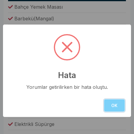
Bahçe Yemek Masası
Barbekü(Mangal)
Şezlong
Oda Bilgileri
Saç Kurutma Makinesi
Nevresim Takımı
Hata
Havlular
Yorumlar getirilirken bir hata oluştu.
Elbise Dolabı
Genel Olanaklar
OK
Ütü & Ütü Masası
Elektrikli Süpürge