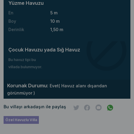
Yüzme Havuzu
En
5 m
Boy
10 m
Derinlik
1,50 m
Çocuk Havuzu yada Sığ Havuz
Bu havuz tipi bu
villada bulunmuyor.
Korunak Durumu:
Evet( Havuz alanı dışarıdan
görünmüyor )
Bu villayı arkadaşın ile paylaş
Özel Havuzlu Villa