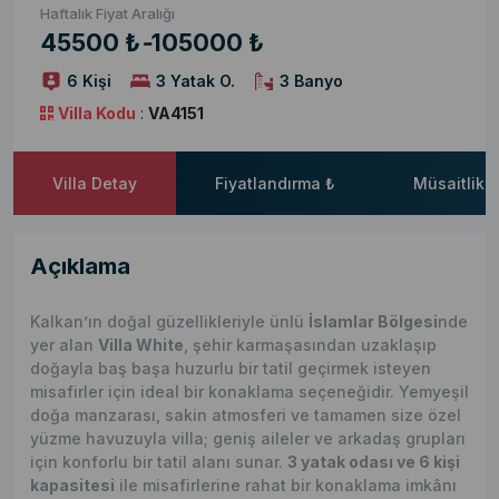
Haftalık Fiyat Aralığı
45500 ₺
-
105000 ₺
6 Kişi
3 Yatak O.
3 Banyo
Villa Kodu
:
VA4151
Villa Detay
Fiyatlandırma ₺
Müsaitlik 
Açıklama
Kalkan’ın doğal güzellikleriyle ünlü
İslamlar Bölgesi
nde
yer alan
Villa White
, şehir karmaşasından uzaklaşıp
doğayla baş başa huzurlu bir tatil geçirmek isteyen
misafirler için ideal bir konaklama seçeneğidir. Yemyeşil
doğa manzarası, sakin atmosferi ve tamamen size özel
yüzme havuzuyla villa; geniş aileler ve arkadaş grupları
için konforlu bir tatil alanı sunar.
3 yatak odası ve 6 kişi
kapasitesi
ile misafirlerine rahat bir konaklama imkânı