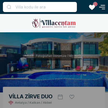
0
Fotoğrafları Görüntüle (18)
VİLLA ZİRVE DUO
Antalya / Kalkan / Akbel