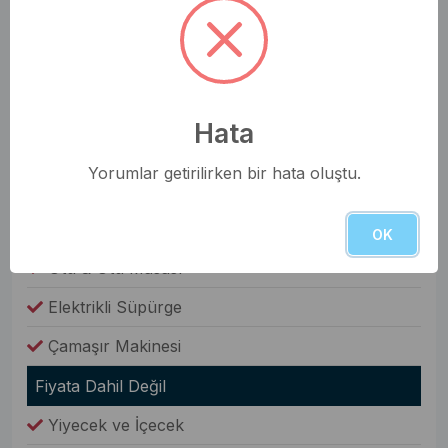
Oda Bilgileri
Saç Kurutma Makinesi
Nevresim Takımı
Hata
Havlular
Yorumlar getirilirken bir hata oluştu.
Elbise Dolabı
Genel Olanaklar
OK
Ütü & Ütü Masası
Elektrikli Süpürge
Çamaşır Makinesi
Fiyata Dahil Değil
Yiyecek ve İçecek