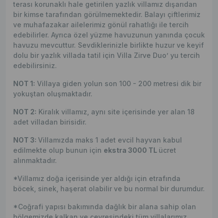
terası korunaklı hale getirilen yazlık villamız dışarıdan
bir kimse tarafından görülmemektedir. Balayı çiftlerimiz
ve muhafazakar ailelerimiz gönül rahatlığı ile tercih
edebilirler. Ayrıca özel yüzme havuzunun yanında çocuk
havuzu mevcuttur. Sevdiklerinizle birlikte huzur ve keyif
dolu bir yazlık villada tatil için Villa Zirve Duo’ yu tercih
edebilirsiniz.
NOT 1:
Villaya giden yolun son 100 - 200 metresi dik bir
yokuştan oluşmaktadır.
NOT 2:
Kiralık villamız, aynı site içerisinde yer alan 18
adet villadan birisidir.
NOT 3:
Villamızda maks 1 adet evcil hayvan kabul
edilmekte olup bunun için
ekstra 3000 TL
ücret
alınmaktadır.
*Villamız doğa içerisinde yer aldığı için etrafında
böcek, sinek, haşerat olabilir ve bu normal bir durumdur.
*Coğrafi yapısı bakımında dağlık bir alana sahip olan
bölgemizde kalkan ve çevresindeki tüm villalarımız