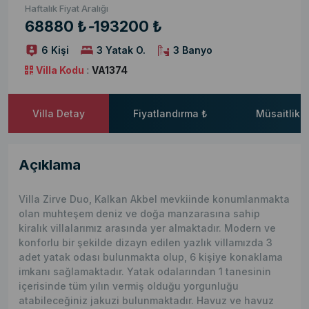
Haftalık Fiyat Aralığı
68880 ₺
-
193200 ₺
6 Kişi
3 Yatak O.
3 Banyo
Villa Kodu
:
VA1374
Villa Detay
Fiyatlandırma ₺
Müsaitlik 
Açıklama
Villa Zirve Duo, Kalkan Akbel mevkiinde konumlanmakta
olan muhteşem deniz ve doğa manzarasına sahip
kiralık villalarımız arasında yer almaktadır. Modern ve
konforlu bir şekilde dizayn edilen yazlık villamızda 3
adet yatak odası bulunmakta olup, 6 kişiye konaklama
imkanı sağlamaktadır. Yatak odalarından 1 tanesinin
içerisinde tüm yılın vermiş olduğu yorgunluğu
atabileceğiniz jakuzi bulunmaktadır. Havuz ve havuz