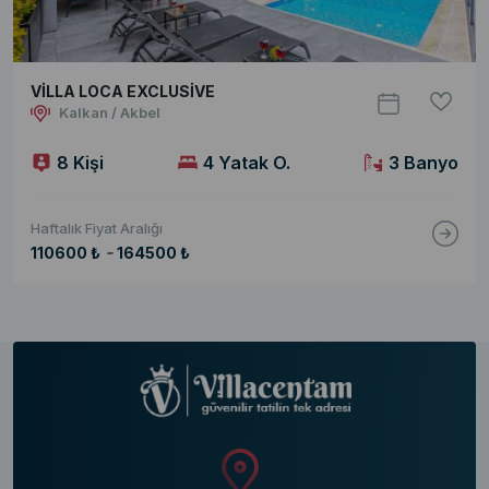
VİLLA LOCA EXCLUSİVE
Kalkan / Akbel
8 Kişi
4 Yatak O.
3 Banyo
Haftalık Fiyat Aralığı
-
110600 ₺
164500 ₺