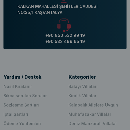
KALKAN MAHALLESİ ŞEHİTLER CADDESİ
NO:35/1 KAŞ/ANTALYA
+90 850 532 99 19
+90 532 499 65 19
Yardım / Destek
Kategoriler
Nasıl Kiralanır
Balayı Villaları
Sıkça sorulan Sorular
Kiralık Villalar
Sözleşme Şartları
Kalabalık Ailelere Uygun
İptal Şartları
Muhafazakar Villalar
Ödeme Yöntemleri
Deniz Manzaralı Villalar