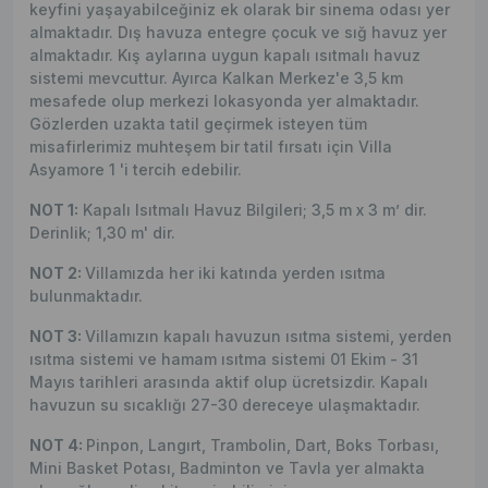
keyfini yaşayabilceğiniz ek olarak bir sinema odası yer
almaktadır. Dış havuza entegre çocuk ve sığ havuz yer
almaktadır. Kış aylarına uygun kapalı ısıtmalı havuz
sistemi mevcuttur. Ayırca Kalkan Merkez'e 3,5 km
mesafede olup merkezi lokasyonda yer almaktadır.
Gözlerden uzakta tatil geçirmek isteyen tüm
misafirlerimiz muhteşem bir tatil fırsatı için Villa
Asyamore 1 'i tercih edebilir.
NOT 1:
Kapalı Isıtmalı Havuz Bilgileri; 3,5 m x 3 m’ dir.
Derinlik; 1,30 m' dir.
NOT 2:
Villamızda her iki katında yerden ısıtma
bulunmaktadır.
NOT 3:
Villamızın kapalı havuzun ısıtma sistemi, yerden
ısıtma sistemi ve hamam ısıtma sistemi 01 Ekim - 31
Mayıs tarihleri arasında aktif olup ücretsizdir. Kapalı
havuzun su sıcaklığı 27-30 dereceye ulaşmaktadır.
NOT 4:
Pinpon, Langırt, Trambolin, Dart, Boks Torbası,
Mini Basket Potası, Badminton ve Tavla yer almakta