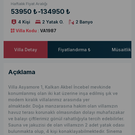
Haftalık Fiyat Aralığı
53950 ₺
-
134950 ₺
4 Kişi
2 Yatak O.
2 Banyo
Villa Kodu
:
VA1987
Villa Detay
Fiyatlandırma ₺
Müsaitlik 
Açıklama
Villa Asyamore 1, Kalkan Akbel İncebel mevkinde
konumlanmış olan iki kat üzerine inşa edilmiş şık ve
modern kiralık villalarımız arasında yer
almaktadır. Doğa manzarasına hakim olan villamızın
havuz terası korunaklı olmasından dolayı muhafazakar
ve balayı çiftlerimiz gönül rahatlığıyla tercih edebilirler.
Sauna ve jakuzisi de olan villamızın 2 adet yatak odası
bulunmakta olup, 4 kişi konaklayabilmektedir. Sinema