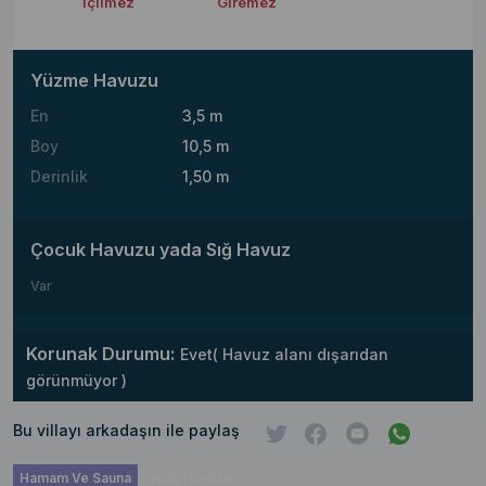
İçilmez
Giremez
Yüzme Havuzu
En
3,5 m
Boy
10,5 m
Derinlik
1,50 m
Çocuk Havuzu yada Sığ Havuz
Var
Korunak Durumu:
Evet( Havuz alanı dışarıdan
görünmüyor )
Bu villayı arkadaşın ile paylaş
Hamam Ve Sauna
Kapalı Havuzlu