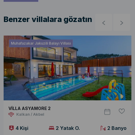
Benzer villalara gözatın
Muhafazakar Jakuzili Balayı Villası
VİLLA ASYAMORE 2
Kalkan / Akbel
4 Kişi
2 Yatak O.
2 Banyo