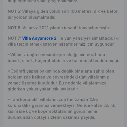
olup eğlenceli vakit geçirebilirsiniz.
NOT 5:
Villaya giden yolun son 100 metresi dik ve beton
bir yoldan oluşmaktadır.
NOT 6:
Villamız 2021 yılında inşaatı tamamlanmıştır.
NOT 7:
Villa Asyamore 2
ile yan yana yer almaktadır. İki
villa tercih etmek isteyen misafirlerimiz için uygundur.
*Villamız doğa içerisinde yer aldığı için etrafında
böcek, sinek, haşerat olabilir ve bu normal bir durumdur.
*Coğrafi yapısı bakımında dağlık bir alana sahip olan
bölgemizde kalkan ve çevresindeki tüm villalarımız
yamaç üzerine kuruludur. Bu nedenle villalarımıza
giderken yokuş yukarı çıkılmaktadır.
*Tam korunaklı villalarımızda her zaman %95
korunaklılık garantisi vermekteyiz. Geride kalan %5’lik
kısım ise uç ve köşe noktalarının görünmeme
durumundan dolayı sizlerin sakınma payıdır.