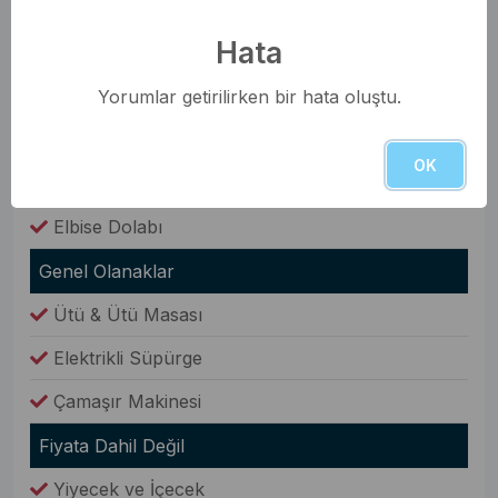
Şezlong
Hata
Oda Bilgileri
Yorumlar getirilirken bir hata oluştu.
Saç Kurutma Makinesi
Nevresim Takımı
OK
Havlular
Elbise Dolabı
Genel Olanaklar
Ütü & Ütü Masası
Elektrikli Süpürge
Çamaşır Makinesi
Fiyata Dahil Değil
Yiyecek ve İçecek